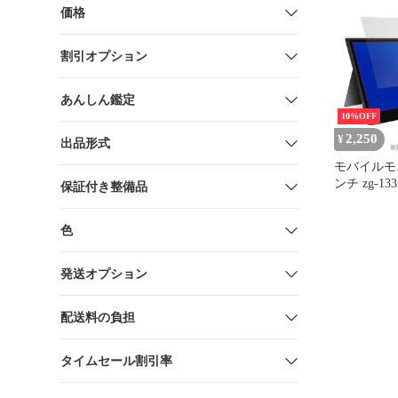
cocopar
価格
13.3インチ 
保護 キズ修
割引オプション
指紋
あんしん鑑定
10%OFF
2,250
¥
出品形式
モバイルモニ
ンチ zg-13
保証付き整備品
ルム OverLay 
cocopar
色
13.3インチ 
沢
発送オプション
配送料の負担
タイムセール割引率