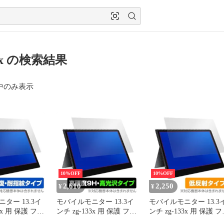
33x の検索結果
中のみ表示
10%OFF
10%OFF
2,610
2,250
¥
¥
ター 13.3イ
モバイルモニター 13.3イ
モバイルモニター 13.3
3x 用 保護 フィ
ンチ zg-133x 用 保護 フィ
ンチ zg-133x 用 保護 
 Magic for
ルム OverLay 9H Brilliant
ルム OverLay Plus for