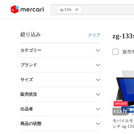
ンツにスキップ
zg-133x
絞り込み
zg-1
クリア
カテゴリー
販売
ブランド
サイズ
販売状況
10%OFF
出品者
2,610
¥
モバイルモニ
商品の状態
ンチ zg-13
ルム OverLay