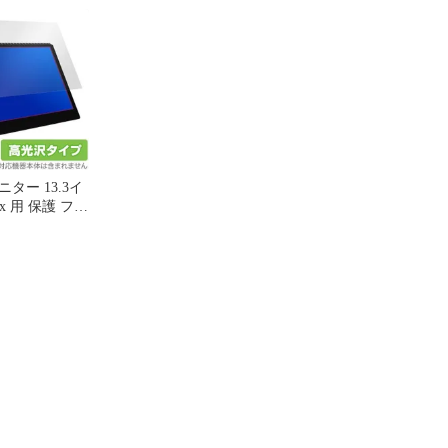
 モバイルモニター
for cocopar モバイルモニ
cocopar モバイルモニタ
zg-133x 液晶
ター 13.3インチ zg-133x
13.3インチ zg-133x 液晶
復 耐指紋 防
9H 高硬度 高光沢
保護 アンチグレア 低反
射 非光沢
ター 13.3イ
3x 用 保護 フィ
Brilliant for
 モバイルモニター
zg-133x 高光