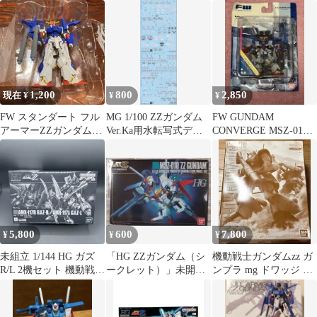
ツ
＆ ZZガンダム
1,200
800
2,850
現在 ¥
¥
¥
FW スタンダート フル
MG 1/100 ZZガンダム
FW GUNDAM
アーマーZZガンダム
Ver.Ka用水転写式デカ
CONVERGE MSZ-010
組み立て済
ール
ZZ-GUNDAM
5,800
600
7,800
¥
¥
¥
未組立 1/144 HG ガズ
「HG ZZガンダム（シ
機動戦士ガンダムzz ガ
R/L 2機セット 機動戦士
ークレット）」未開封
ンプラ mg ドワッジ 未
ガンダムZZ
新品 ガンプラパッケ
組立 内袋未開封
ージアートグミ4