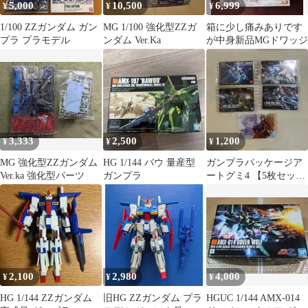
5,000
10,500
6,999
¥
¥
¥
1/100 ZZガンダム ガン
MG 1/100 強化型ZZガ
箱に少し痛みありです
プラ プラモデル
ンダム Ver.Ka
が中身新品MGドワッジ
3,333
2,500
1,200
¥
¥
¥
MG 強化型ZZガンダム
HG 1/144 バウ 量産型
ガンプラパッケージア
Ver.ka 強化型パーツ
ガンプラ
ートグミ4 【5枚セッ
ト】 ガンダムZZ
2,100
2,980
4,000
¥
¥
¥
HG 1/144 ZZガンダム
旧HG ZZガンダム プラ
HGUC 1/144 AMX-014