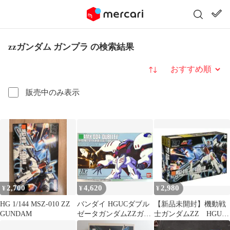
zzガンダム ガンプラ の検索結果
並び替え
販売中のみ表示
2,700
4,620
2,980
¥
¥
¥
HG 1/144 MSZ-010 ZZ
バンダイ HGUCダブル
【新品未開封】機動戦
GUNDAM
ゼータガンダムZZガン
士ガンダムZZ HGUC
ダム キュベレイ ホワイ
1/144 ZZガンダム