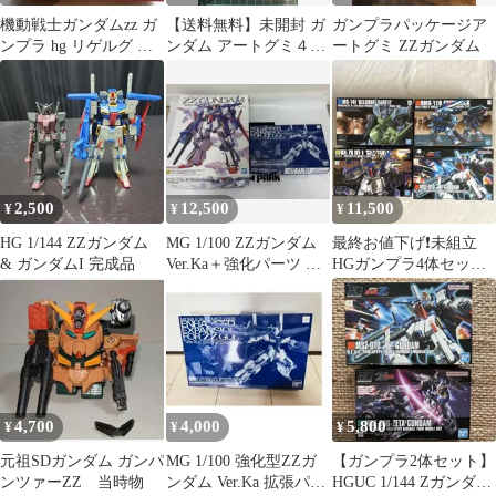
機動戦士ガンダムzz ガ
【送料無料】未開封 ガ
ガンプラパッケージア
ンプラ hg リゲルグ 新
ンダム アートグミ４
ートグミ ZZガンダム
品 未組立 内袋未開
ZZガンダム シークレッ
封
ト含む3枚
2,500
12,500
11,500
¥
¥
¥
HG 1/144 ZZガンダム
MG 1/100 ZZガンダム
最終お値下げ❗️未組立
& ガンダムI 完成品
Ver.Ka＋強化パーツ セ
HGガンプラ4体セット
ット 未組立
MSZ-010 ZZガンダム
他
4,700
4,000
5,800
¥
¥
¥
元祖SDガンダム ガンパ
MG 1/100 強化型ZZガ
【ガンプラ2体セット】
ンツァーZZ 当時物
ンダム Ver.Ka 拡張パー
HGUC 1/144 Zガンダム