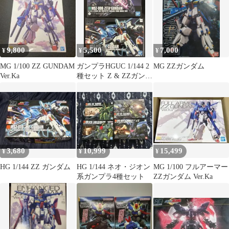
ダイ限定 [5063860]
9,800
5,500
7,000
¥
¥
¥
MG 1/100 ZZ GUNDAM
ガンプラHGUC 1/144 2
MG ZZガンダム
Ver.Ka
種セット Z & ZZガンダ
ム
3,680
10,999
15,499
¥
¥
¥
HG 1/144 ZZ ガンダム
HG 1/144 ネオ・ジオン
MG 1/100 フルアーマー
系ガンプラ4種セット
ZZガンダム Ver.Ka