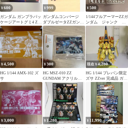
600
999
500
¥
¥
¥
ガンダム ガンプラパッ
ガンダムコンバージ
1/144フルアーマーZZガ
ケージアートグミ4 ZZ
ダブルゼータZZガンダ
ンダム ジャンク 欠
ガンダム シークレッ
ム
品あり
ト
4,500
300
4,280
¥
¥
現在 ¥
HG 1/144 AMX-102 ズ
HG MSZ-010 ZZ
HG 1/144 プレバン限定
サ
GUNDAM アクリルス
ズサ ZZver 完成品 ガン
タンド
プラ Z ガンダム
3,000
1,280
11,990
¥
¥
¥