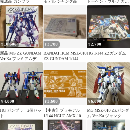
完成品 ガンプラ
モデル ジャンク品
ドーベン・ウルフ ガン
プラ
10,600
3,780
2,700
¥
¥
¥
新品 MG ZZ GUNDAM
BANDAI HCM MSZ-010
HG 1/144 ZZガンダム
Ver.Ka プレミアムデカ
ZZ GUNDAM 1/144
ール付属
4,000
3,600
6,000
¥
¥
¥
HG ガンプラ 2個セッ
【中古】プラモデル
MG MSZ-010 ZZガンダ
ト
1/144 HGUC AMX-102
ム Var-Ka ジャンク
ズサ 「機動戦士ガンダ
ムZZ」 プレミアムバン