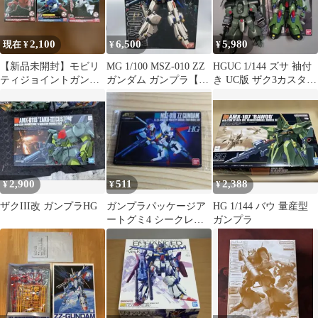
2,100
6,500
5,980
現在 ¥
¥
¥
【新品未開封】モビリ
MG 1/100 MSZ-010 ZZ
HGUC 1/144 ズサ 袖付
ティジョイントガンダ
ガンダム ガンプラ【訳
き UC版 ザク3カスタム
ム Vol.10 3個セット
あり】
セット
2,900
511
2,388
¥
¥
¥
ザクIII改 ガンプラHG
ガンプラパッケージア
HG 1/144 バウ 量産型
ートグミ4 シークレッ
ガンプラ
トZZ 即購入⭕