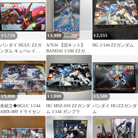
トパールピンクメタル
プラモショー2000記念
Zガンダム 1/144
5,720
4,999
2,555
¥
¥
¥
バンダイ HGUC ZZガ
A7634 【旧キット】
HG 1/144 ZZガンダム
ンダム キュベレイ
BANDAI 1/100 ZZガン
Mk2(赤)レッドメタリッ
ダム プラモデル MSZ-
クイエローメタル プラ
010
モショー2000記念 1/144
9,000
3,000
5,500
¥
¥
¥
未組立◆HGUC 1/144
HG MSZ-010 ZZガンダ
バンダイ HG/ZZガンダ
AMX-009 ドライセン
ム 1/144 ガンプラ
ム
ガンプラ