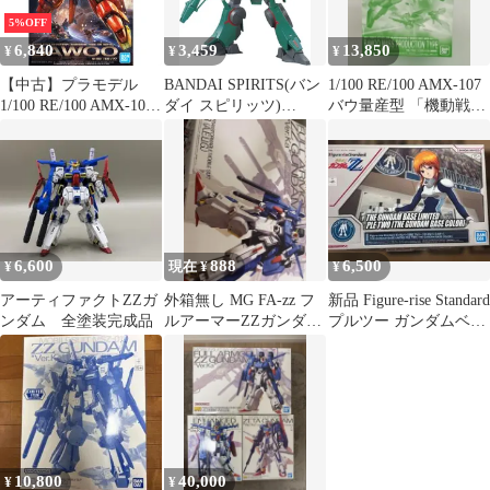
5%OFF
6,840
3,459
13,850
¥
¥
¥
【中古】プラモデル
BANDAI SPIRITS(バン
1/100 RE/100 AMX-107
1/100 RE/100 AMX-107
ダイ スピリッツ)
バウ量産型 「機動戦士
バウ 「機動戦士ガンダ
HGUC 機動戦士ガンダ
ガンダムZZ」
ムZZ」 [5072075]
ムZZ ドーベン・ウルフ
1/144スケー
6,600
888
6,500
¥
現在 ¥
¥
アーティファクトZZガ
外箱無し MG FA-zz フ
新品 Figure-rise Standard
ンダム 全塗装完成品
ルアーマーZZガンダム
プルツー ガンダムベー
余り部品 パーツ ジャン
ス限定
ク
10,800
40,000
¥
¥