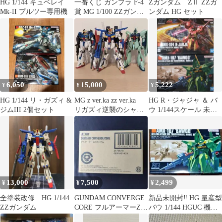
HG 1/144 キュベレイ
一番くじ ガンプラ F-4
Zガンダム ZⅡ ZZガ
Mk-II プルツー専用機
賞 MG 1/100 ZZガンダ
ンダム HG セット
ムヘッド 2個セット
6,050
15,000
5,222
¥
¥
¥
HG 1/144 リ・ガズィ &
MG z ver.ka zz ver.ka
HG R・ジャジャ ＆ バ
ジムIII 2個セット
リガズィ逆襲のシャア
ウ 1/144スケール 未組
ver まとめ
立 2つセット
13,000
7,500
2,499
¥
¥
¥
全塗装改修 HG 1/144
GUNDAM CONVERGE
新品未開封‼️ HG 量産型
ZZガンダム
CORE フルアーマーZZ
バウ 1/144 HGUC 機動
ガンダム 中箱は未開
戦士ガンダムZZ