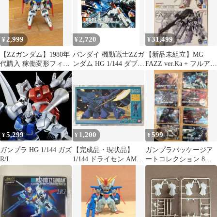
2,999
2,720
31,499
¥
¥
¥
【ZZガンダム】1980年
バンダイ 機動戦士ZZガ
【新品未組立】MG
代購入 稼働変形フィギ
ンダム HG 1/144 ダブル
FAZZ ver.Ka + フルアー
ュア
ゼータガンダム プラモ
マーZZ ver.Ka
デル
5,299
1,200
599
¥
¥
¥
ガンプラ HG 1/144 ガズ
【完成品・現状品】
ガンプラパッケージア
R/L
1/144 ドライセン AMX-
ートコレクション 8種
009 ガンダムZZ バンダ
セット
イ