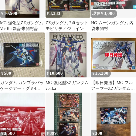
10,500
3,333
3,000
¥
¥
現在 ¥
MG 強化型ZZガンダム
ZZガンダム 2点セット
HG ムーンガンダム 内
Ver.Ka 新品未開封品
モビリティジョイント
袋未開封
ガンダム
500
10,600
15,200
¥
¥
¥
ガンダム ガンプラパッ
MG 強化型ZZガンダム
【即日発送】MG フル
ケージアートグミ4
ver.ka
アーマーZZガンダム
371R MSZ-010 ZZガン
Ver.Ka
ダム
3,580
899
300
¥
¥
¥