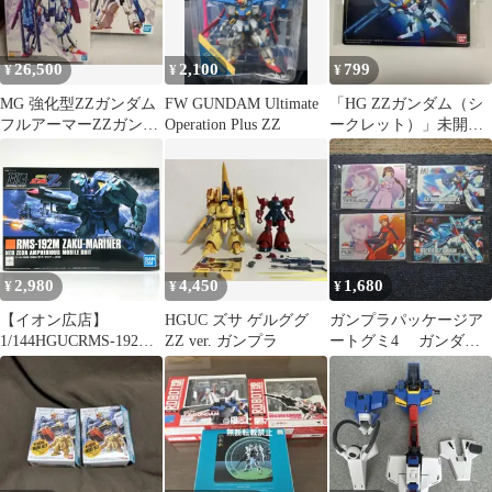
26,500
2,100
799
¥
¥
¥
MG 強化型ZZガンダム
FW GUNDAM Ultimate
「HG ZZガンダム（シ
フルアーマーZZガンダ
Operation Plus ZZ
ークレット）」未開封
ム Ver.Ka ◇ 2個セット
新品 ガンプラパッケ
ージアートグミ4
2,980
4,450
1,680
¥
¥
¥
【イオン広店】
HGUC ズサ ゲルググ
ガンプラパッケージア
1/144HGUCRMS-192M
ZZ ver. ガンプラ
ートグミ4 ガンダムX
ザク・マリナー「機動
ZZカード 4枚セット
戦士ガンダムZZ」
[5060667] 【724】