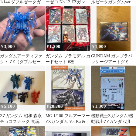
1/144 ダブルゼータガン
ーゼロ No.12 ZZガンダ
ルゼータガンダムver.ka
ダム 機動戦士ガンダ
ム&メガライダー
余剰パーツ ガンプラ
ムZZ ZZガンダム ガ
ンプラ プラモデル
模型 バンダイ
3,000
1,200
1,000
¥
¥
¥
ガンダムアーティファ
ガンダム プラモデル カ
GUNDAM ガンプラパ
クト ZZ（ダブルゼー
ードセット 6枚
ッケージアートグミ 4
タ）
ZZガンダム 371R
5,100
28,700
1,300
¥
¥
¥
ZZガンダム 昭和 森永
MG 1/100 フルアーマー
機動戦士Zガンダム/機
チョコスナック 食玩 ミ
ZZガンダム Ver.Ka &
動戦士ZZガンダム汎用
ニプラ (ZZ-01) 5体
HG アリュゼウス
1水転写式デカール(未
開封)