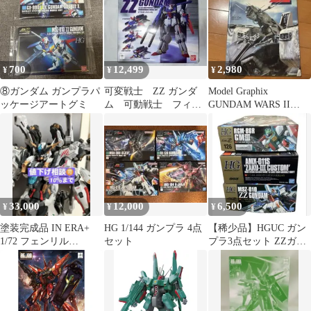
700
12,499
2,980
¥
¥
¥
⑧ガンダム ガンプラパ
可変戦士 ZZ ガンダ
Model Graphix
ッケージアートグミ
ム 可動戦士 フィギ
GUNDAM WARS II
ュア
MISSION ZZ
33,000
12,000
6,500
¥
¥
¥
塗装完成品 IN ERA+
HG 1/144 ガンプラ 4点
【稀少品】HGUC ガン
1/72 フェンリル
セット
プラ3点セット ZZガン
FENRIR MGEXクラス
ダム ザクIII改 ジムIII