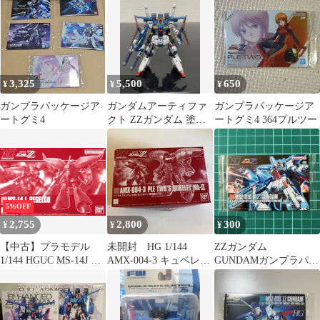
封
3,325
5,500
650
¥
¥
¥
ガンプラパッケージア
ガンダムアーティファ
ガンプラパッケージア
ートグミ4
クト ZZガンダム 塗装
ートグミ4 364プルツー
済み完成品
5%OFF
2,755
2,800
300
¥
¥
¥
【中古】プラモデル
未開封 HG 1/144
ZZガンダム
1/144 HGUC MS-14J リ
AMX-004-3 キュベレイ
GUNDAMガンプラパッ
ゲルグ 「機動戦士ガン
Mk-II プルツー専用
ケージアートグミ４
ダムZZ」 プレミアムバ
ンダイ限定 [5063861]