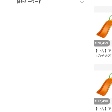
除外キーワード
グルパーク
20,459
¥
【中古】ア
ちの子天才
ーク ボー
12,490
¥
【中古】ア