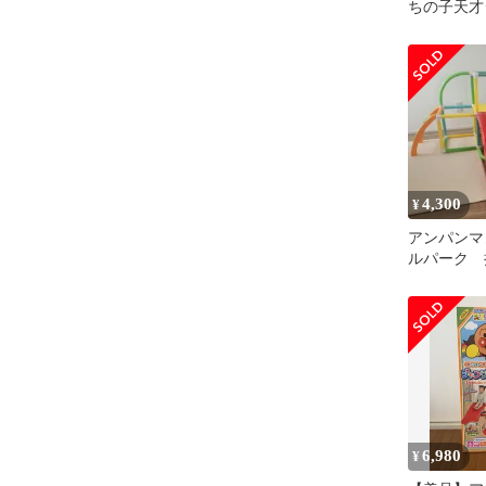
ちの子天才
ーク ボール付
4,300
¥
アンパンマ
ルパーク 
6,980
¥