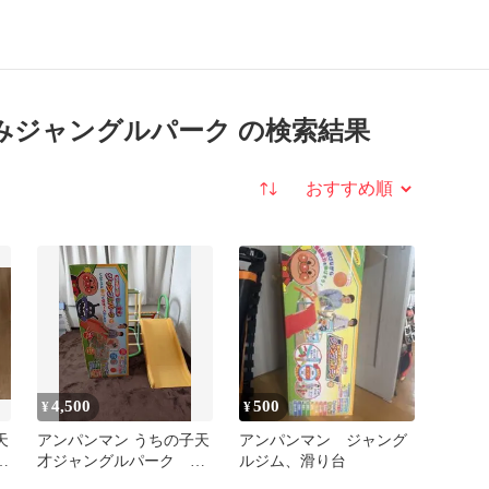
みジャングルパーク の検索結果
並び替え
4,500
500
¥
¥
天
アンパンマン うちの子天
アンパンマン ジャング
ジ
才ジャングルパーク 箱
ルジム、滑り台
イ
付き 説明書付き