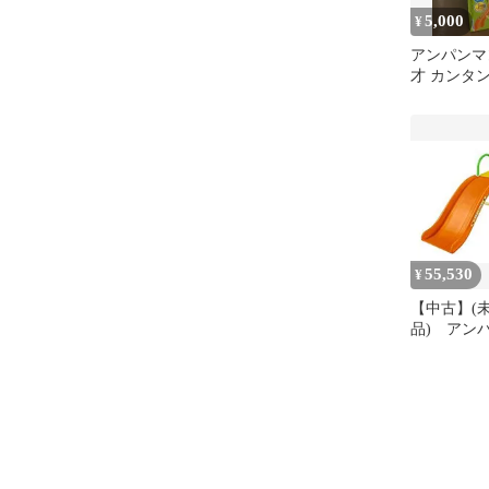
5,000
¥
アンパンマ
才 カンタ
ランコパー
55,530
¥
【中古】(
品) アン
の子天才ジ
ク ボール付き