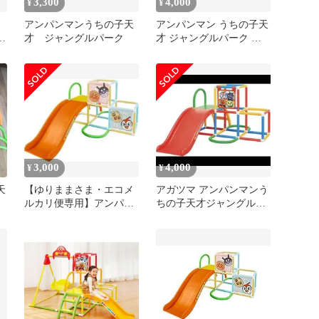
3,300
4,000
¥
¥
アンパンマンうちの子天
アンパンマン うちの子天
ー
才 ジャングルパーク
才 ジャングルパーク す
べり台ボール付
3,000
4,000
¥
¥
天
【ゆりままさま・エコメ
アガツマ アンパンマンう
ルカリ便専用】アンパン
ちの子天才ジャングルパ
マン うちの子天才ジャン
ーク
グルパーク