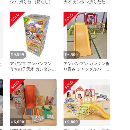
ジム 滑り台 （箱なし）
天才 カンタン折りたた
ク
み！ブランコパークDX
9,999
6,500
¥
¥
天
アガツマ アンパンマン
アンパンマン カンタン折
うちの子天才 カンタン折
り畳み ジャングルパーク
りたたみ! ジャングルパ
ジャングルジム 滑り台
ーク
収納
6,000
9,800
¥
¥