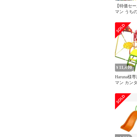
【特価セー
マン うち
ングルパー
(AGATSU
齢:2~5歳 制
11,400
¥
Haruna
マン カン
み！ ブラ