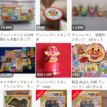
5,800
899
2,000
¥
¥
¥
アンパンマンとその仲
アンパンマン スタンプ
アンパンマン 浸透印
間たち木製スタンプ
赤
スタンプ 4点セット
☆15個セット☆ケース
入り☆新品☆送料込み
2,300
300
922
¥
現在 ¥
¥
キャラ弁グッズセット
アンパンマン スタン
新品 めばえ 付録 アン
アンパンマン ウル
プ stamp
パンマン ばいきんまん
トラマン はさみなど
スタンプ スタンプちょ
う セット