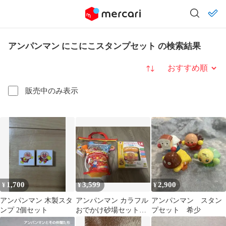
アンパンマン にこにこスタンプセット の検索結果
並び替え
販売中のみ表示
1,700
3,599
2,900
¥
¥
¥
アンパンマン 木製スタ
アンパンマン カラフル
アンパンマン スタン
ンプ 2個セット
おでかけ砂場セット＆
プセット 希少
にこにこばぁーでんわ