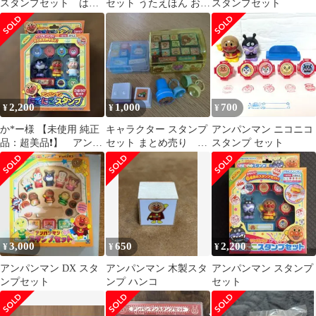
スタンプセット はん
セット うたえほん お絵
スタンプセット
こ
かきボード
2,200
1,000
700
¥
¥
¥
か*ー様 【未使用 純正
キャラクター スタンプ
アンパンマン ニコニコ
品：超美品❗️】 アンパ
セット まとめ売り ジ
スタンプ セット
ンマン 『にこにこスタ
ャンク
ンプ』 セ
3,000
650
2,200
¥
¥
¥
アンパンマン DX スタ
アンパンマン 木製スタ
アンパンマン スタンプ
ンプセット
ンプ ハンコ
セット