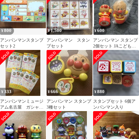
800
1,500
600
¥
¥
¥
アンパンマンスタンプ
アンパンマン スタン
アンパンマン スタンプ
セット2
プセット
2個セット JAこども共
済 非売品
333
666
880
¥
¥
¥
アンパンマンミュージ
アンパンマン スタンプ
スタンプセット 6個ア
アム名古屋 ガシャポ
3種セット
ンパンマン入り
ン台紙