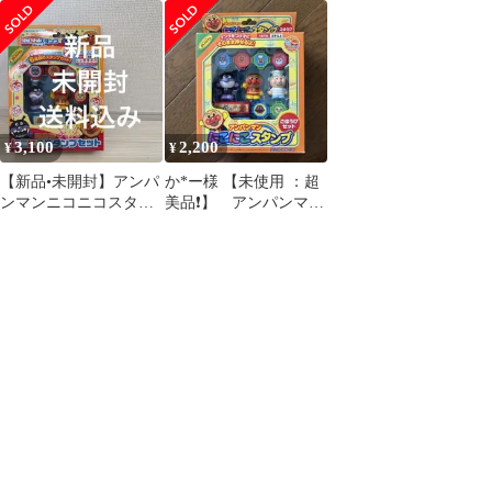
セット #６個 #インク
入り
3,100
2,200
¥
¥
【新品•未開封】アンパ
か*ー様 【未使用 ：超
ンマンニコニコスタン
美品❗️】 アンパンマン
プセット￼
『にこにこスタンプ』
セット