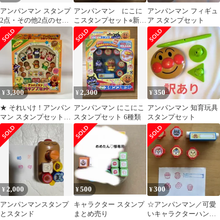
アンパンマン スタンプ
アンパンマン にこに
アンパンマン フィギュ
2点・その他2点のセッ
こスタンプセット⭐︎新品
ア スタンプセット
ト
未開封
3,300
2,300
350
¥
¥
¥
★ それいけ！アンパン
アンパンマン にこにこ
アンパンマン 知育玩具
マン スタンプセット
スタンプセット 6種類
スタンプセット
DX フィギュア スタン
プ おもちゃ アガツマ
現状品
2,000
500
300
¥
¥
¥
アンパンマンスタンプ
キャラクター スタンプ
☆アンパンマン／可愛
とスタンド
まとめ売り
いキャラクターハンコ