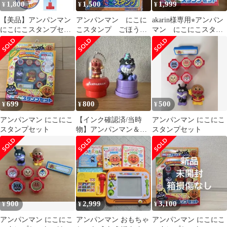
1,800
1,500
1,999
¥
¥
¥
【美品】アンパンマン
アンパンマン にこに
akarin様専用⭐︎アンパン
にこにこスタンプセッ
こスタンプ ごほうび
マン にこにこスタン
ト
セット
プセット⭐︎新品未開封
699
800
500
¥
¥
¥
アンパンマン にこにこ
【インク確認済/当時
アンパンマン にこにこ
スタンプセット
物】アンパンマン＆ば
スタンプセット
いきんまん くるっポン
スタンプ 2点
900
2,999
3,100
¥
¥
¥
アンパンマン にこにこ
アンパンマン おもちゃ
アンパンマン にこにこ