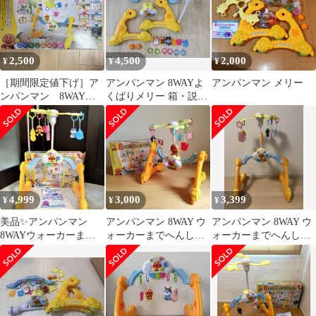
2,500
4,500
2,000
¥
¥
¥
［期間限定値下げ］ア
アンパンマン 8WAYよ
アンパンマン メリー
ンパンマン 8WAYウ
くばりメリー 箱・説明
ォーカーまでへんし
書付 動作確認済
ん！よくばりメリー
4,999
3,000
3,399
¥
¥
¥
美品✨アンパンマン
アンパンマン 8WAY ウ
アンパンマン 8WAY ウ
8WAYウォーカーまで
ォーカーまでへんしん!
ォーカーまでへんしん!
へんしん！よくばりメ
よくばりメリー
よくばりメリー
リー