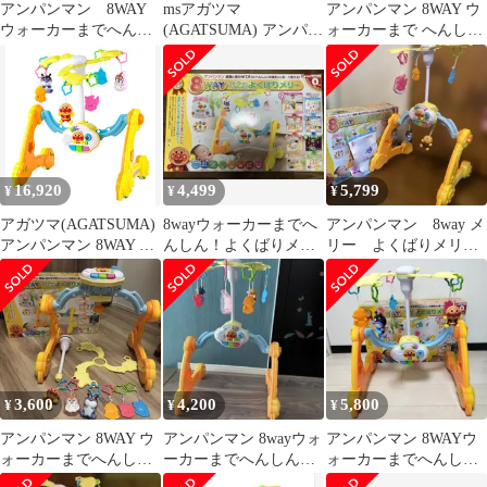
アンパンマン 8WAY
msアガツマ
アンパンマン 8WAY ウ
ウォーカーまでへんし
(AGATSUMA) アンパン
ォーカーまで へんし
ん！よくばりメリー
マン 8WAY ウォーカー
ん！ よくばりメリー
までへんしん! よくば
りメリー （対象年齢0
ヶ月以上）
16,920
4,499
5,799
¥
¥
¥
アガツマ(AGATSUMA)
8wayウォーカーまでへ
アンパンマン 8way メ
アンパンマン 8WAY ウ
んしん！よくばりメリ
リー よくばりメリ
ォーカーまでへんしん!
ー アンパンマン
ー ウォーカー まで
よくばりメリー （対象
へんしん！
年齢0ヶ月以上）pms
3,600
4,200
5,800
¥
¥
¥
アンパンマン 8WAY ウ
アンパンマン 8wayウォ
アンパンマン 8WAYウ
ォーカーまでへんし
ーカーまでへんしん！
ォーカーまでへんし
ん！よくばりメリー
よくばりメリー
ん！よくばりメリー