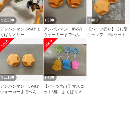
2,500
500
480
¥
¥
¥
アンパンマン 8WAYよ
アンパンマン 8WAY
【パーツ売り】ほし型
くばりメリー
ウォーカーまでへんし
キャップ 2個セット
ん！ よくばりメリ
よくばりメリー メリ
ー ほし型キャップ
ー
1,100
480
¥
¥
アンパンマン 8WAY
【パーツ売り】マスコ
ウォーカーまでへんし
ット3種 よくばりメリ
ん！ よくばりメリ
ー メリー
ー 星型キャップ