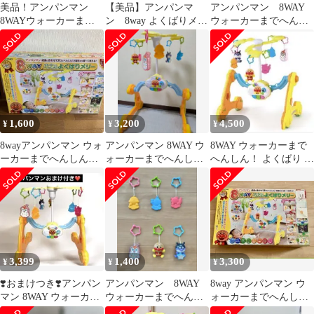
美品！アンパンマン
【美品】アンパンマ
アンパンマン 8WAY
8WAYウォーカーまで
ン 8way よくばりメリ
ウォーカーまでへんし
へんしん！よくばりメ
ー 箱・電池あり ベ
ん！よくばりメリー
リー
ビー用品
ベビー
1,600
3,200
4,500
¥
¥
¥
8wayアンパンマン ウォ
アンパンマン 8WAY ウ
8WAY ウォーカーまで
ーカーまでへんしん！
ォーカーまでへんしん!
へんしん！ よくばり ア
よくばりメリー
よくばりメリー
ンパンマンメリー
3,399
1,400
3,300
¥
¥
¥
❣️おまけつき❣️アンパン
アンパンマン 8WAY
8way アンパンマン ウ
マン 8WAY ウォーカー
ウォーカーまでへんし
ォーカーまでへんし
までへんしん!よくばり
ん！ よくばりメリ
ん！よくばりメリー