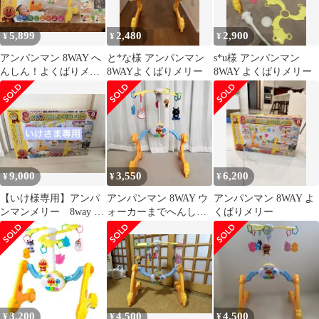
5,899
2,480
2,900
¥
¥
¥
アンパンマン 8WAY へ
と*な様 アンパンマン
s*u様 アンパンマン
んしん！よくばりメリ
8WAYよくばりメリー
8WAY よくばりメリー
ー
9,000
3,550
6,200
¥
¥
¥
【いけ様専用】アンパ
アンパンマン 8WAY ウ
アンパンマン 8WAY よ
ンマンメリー 8way よ
ォーカーまでへんしん!
くばりメリー
くばりメリー
よくばりメリー
3,200
4,500
4,500
¥
¥
¥