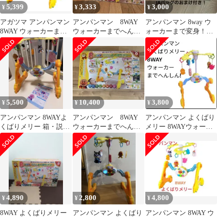
5,399
3,333
3,000
¥
¥
¥
アガツマ アンパンマン
アンパンマン 8WAY
アンパンマン 8way ウ
8WAY ウォーカーまで
ウォーカーまでへんし
ォーカーまで変身！よ
へんしん! よくばりメ
んよくばり メリー
くばりメリー おまけJA
リー
バッグ付き
5,500
10,400
3,800
¥
¥
¥
アンパンマン 8WAYよ
アンパンマン 8WAY
アンパンマン よくばり
くばりメリー 箱・説明
ウォーカーまでへんし
メリー 8WAYウォーカ
書付 動作確認済
ん! よくばりメリー
ーまでへんしん！
4,890
2,800
4,800
¥
¥
¥
8WAY よくばりメリー
アンパンマン よくばり
アンパンマン 8WAY ウ