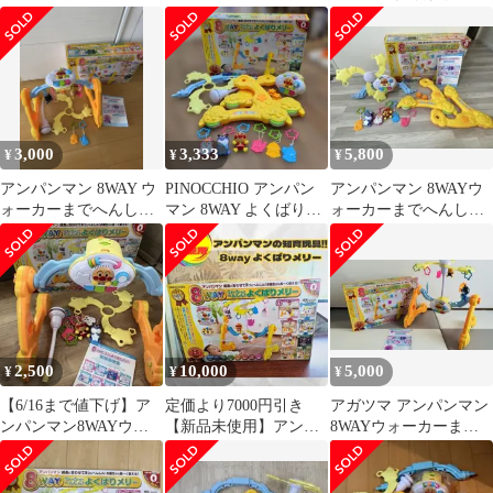
よくばりメリー
ォーカーまでへんし
ー 赤ちゃん おもち
ん！よくばりメリー
ゃ
3,000
3,333
5,800
¥
¥
¥
アンパンマン 8WAY ウ
PINOCCHIO アンパン
アンパンマン 8WAYウ
ォーカーまでへんし
マン 8WAY よくばりメ
ォーカーまでへんし
ん！よくばりメリー
リー
ん よくばりメリー
2,500
10,000
5,000
¥
¥
¥
【6/16まで値下げ】ア
定価より7000円引き
アガツマ アンパンマン
ンパンマン8WAYウォ
【新品未使用】アンパ
8WAYウォーカーまで
ーカーまでへんしん！
ンマン 8way よくばり
へんしん！よくばりメ
よくばりメリー
メリー
リー 箱付き