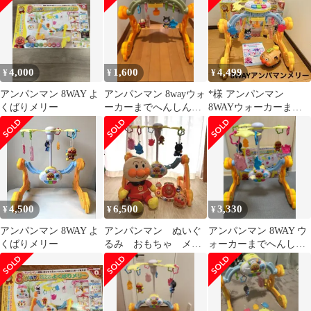
4,000
1,600
4,499
¥
¥
¥
アンパンマン 8WAY よ
アンパンマン 8wayウォ
︎*︎様 アンパンマン
くばりメリー
ーカーまでへんしん！
8WAYウォーカーまで
よくばりメリー
へんしん！よくばりメ
リー ベビー
4,500
6,500
3,330
¥
¥
¥
アンパンマン 8WAY よ
アンパンマン ぬいぐ
アンパンマン 8WAY ウ
くばりメリー
るみ おもちゃ メリ
ォーカーまでへんし
ー セット
ん！よくばりメリー