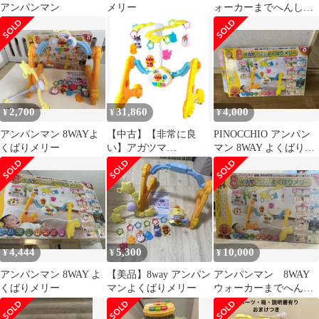
アンパンマン
メリー
ォーカーまでへんし
ん！よくばりメリー
2,700
31,860
4,000
¥
¥
¥
アンパンマン 8WAYよ
【中古】【非常に良
PINOCCHIO アンパン
くばりメリー
い】アガツマ
マン 8WAY よくばりメ
(AGATSUMA) アンパン
リー
マン 8WAY ウォーカー
までへんしん! よくば
りメリー （対象年齢0
ヶ月以上）
4,444
5,300
10,000
¥
¥
¥
アンパンマン 8WAY よ
【美品】8way アンパン
アンパンマン 8WAY
くばりメリー
マンよくばりメリー
ウォーカーまでへんし
ん！よくばりメリー