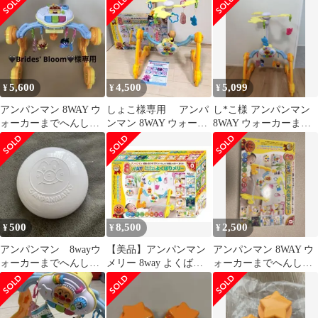
メリー
ー 部品 パーツ
5,600
4,500
5,099
¥
¥
¥
アンパンマン 8WAY ウ
しょこ様専用 アンパ
し*こ様 アンパンマン
ォーカーまでへんしん!
ンマン 8WAY ウォーカ
8WAY ウォーカーまで
よくばりメリー
ーまでへんしん！よく
へんしん! よくばりメ
ばりメリー
リー（説明
500
8,500
2,500
¥
¥
¥
アンパンマン 8wayウ
【美品】アンパンマン
アンパンマン 8WAY ウ
ォーカーまでへんし
メリー 8way よくばり
ォーカーまでへんし
ん！よくばりメリー
メリー
ん！よくばりメリー取
キャップ
りに来れる方のみ