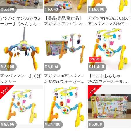
5,800
6,649
16,600
¥
¥
¥
アンパンマン8wayウォ
【美品/完品/動作品】
アガツマ(AGATSUMA)
ーカーまでへんしん！
アガツマ アンパンマン
アンパンマン 8WAY ウ
よくばりメリー
8WAY メリー ウォーカ
ォーカーまでへんし
ー
ん!a
5%OFF
2,900
5,004
11,400
¥
¥
¥
アンパンマン よくば
アガツマ ■アンパンマ
【中古】おもちゃ
りメリー
ン 8WAYウォーカーま
8WAYウォーカーまで
でへんしん！よくばり
へんしん!よくばりメリ
メリー 子供用品【中
ー 「それいけ!アンパ
古】 【代引不可】【同
ンマン」
梱不可】
6,666
17,480
5,000
¥
¥
¥