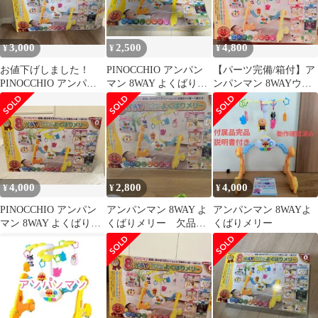
3,000
2,500
4,800
¥
¥
¥
お値下げしました！
PINOCCHIO アンパン
【パーツ完備/箱付】ア
PINOCCHIO アンパン
マン 8WAY よくばりメ
ンパンマン 8WAYウォ
マン 8WAY よくばりメ
リー
ーカーまでへんしん！
リー
よくばりメリー
4,000
2,800
4,000
¥
¥
¥
PINOCCHIO アンパン
アンパンマン 8WAY よ
アンパンマン 8WAYよ
マン 8WAY よくばりメ
くばりメリー 欠品有
くばりメリー
リー
り