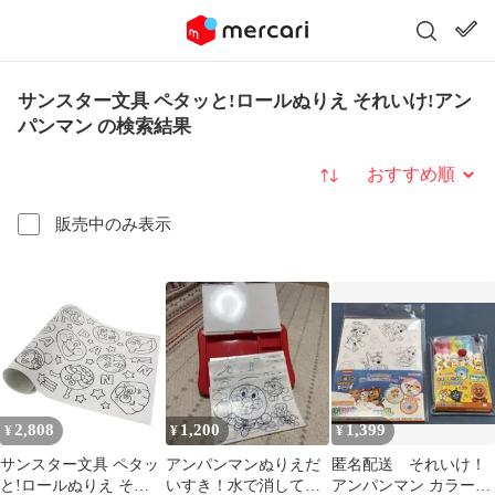
サンスター文具 ペタッと!ロールぬりえ それいけ!アン
パンマン の検索結果
並び替え
販売中のみ表示
2,808
1,200
1,399
¥
¥
¥
サンスター文具 ペタッ
アンパンマンぬりえだ
匿名配送 それいけ！
と!ロールぬりえ それ
いすき！水で消して繰
アンパンマン カラーペ