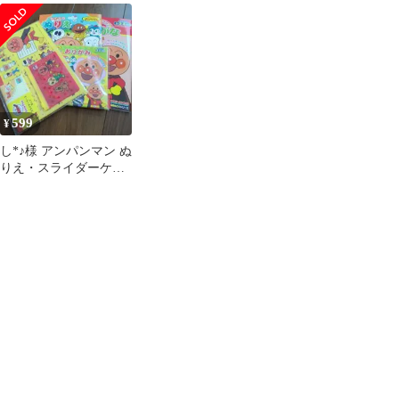
いけ!アンパンマン
り返し遊べるぬりえシ
ンセット &パウパト
8120010A
ート10枚とペン1本
塗り絵セット
599
¥
し*♪様 アンパンマン ぬ
りえ・スライダーケー
スセットまとめ売り #
メルカリでま