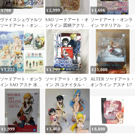
700
2,999
1,666
¥
¥
¥
ヴァイスシュヴァルツ
SAO ソードアート・オ
ソードアート・オンラ
ソードアート・オンラ
ンライン 図柄アクリル
イン マテリアル シュ
イン アスナ まとめ売り
キーホルダー アスナ
ガーリィ・デイズ
SAO
1,222
1,799
21,000
¥
¥
¥
ソードアート・オンラ
ソードアート・オンラ
ALTER ソードアート・
イン SAO アスナ 水着
イン 29 ユナイタル・リ
オンライン アスナ 1/7
直葉 ラバスト ユイ ス
ングVIII アスナカード
テッカー
付き
1,999
3,400
8,800
¥
¥
¥