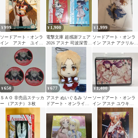
999
1,900
1,999
¥
¥
¥
ソードアート・オンラ
電撃文庫 超感謝フェア
ソードアート・オンラ
イン アスナ ユイ
2026 アスナ 司波深雪
イン アスナ アクリルス
アトレ秋葉原 特典
特典カード 2枚セット
タンド カラオケの鉄人
キャラカード SAO
650
677
1,400
¥
¥
¥
ＳＡＯ 非売品ステッカ
アスナ ぬいぐるみ ソー
ソードアート・オンラ
ー （アスナ）３枚
ドアート・オンライン
イン アスナ ユウキ
-プログレッシブ-
SAO スリーブ OO39