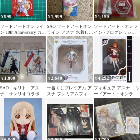
999
1,999
1,150
¥
¥
¥
ソードアートオンライ
SAО ソードアートオン
ソードアート・オンラ
ン 10th Anniversary カー
ライン アスナ 水着しお
イン -プログレッシブ-
ド ×1 アスナ
り
アスナA アクリルスタ
ンド
1,800
2,640
4,292
¥
¥
¥
SAO キリト アス
一番くじプレミアム ア
フィギュア アスナ 「ソ
ナ サンリオコラボ
スナ プレミアムフィギ
ードアート・オンライ
ワイヤーアクリルキー
ュア《限定出品》
ン」 SAOフィギュア
ホルダー
1【14日以内発送】
6,500
3,999
2,700