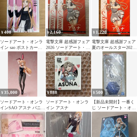
400
2,160
1,220
¥
¥
¥
ソードアート・オンラ
電撃文庫 超感謝フェア
電撃文庫 超感謝フェア
イン sao ポストカード
2026 ソードアート・オ
夏のオールスター2026
アスナ
ンライン 特典カード ア
アスナ 特典カード
スナ
35,000
888
500
¥
¥
¥
ソードアート・オンラ
ソードアート・オンラ
【新品未開封】一番く
インSAO アスナ バニー
イン アスナ
じ ソードアート・オン
Ver.1/4フィギュア結城
ライン アクリルスタン
明日奈
ド アスナ