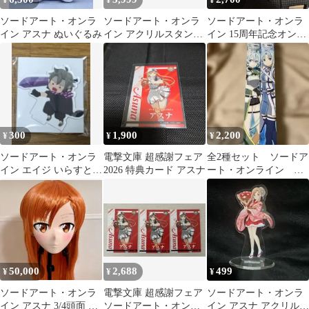
¥
¥
¥
ソードアート・オンラ
ソードアート・オンラ
ソードアート・オンラ
イン アスナ ぬいぐるみ
イン アクリルスタンド
イン 15周年記念オンラ
キーホルダーセット
インくじ アスナ 値下げ
コメント◎
300
1,900
2,200
¥
¥
¥
ソードアート・オンラ
電撃文庫 超感謝フェア
全2種セット ソードア
イン エイジ いらすとや
2026 特典カード アスナ
ート・オンライン 特
アクリルスタンド
大ポスター アスナ
シノン
50,000
2,688
499
¥
¥
¥
ソードアート・オンラ
電撃文庫 超感謝フェア
ソードアート・オンラ
イン アスナ 3/4頭面 着
ソードアート・オンラ
イン アスナ アクリルス