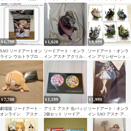
ぐるみ マスク
イン アスナ 特典カ
タンド
ード 3枚
1,799
1,620
8,999
¥
¥
¥
SAO ソードアートオン
ソードアート・オンラ
ソードアート・オンラ
ライン ウルトラプロ ア
イン アスナ アクリルス
イン アリシゼーション
スナ デッキボックス
タンド セガコラボカフ
セガ アクリルスタンド
ェ
コンプ
7,780
1,199
1,999
¥
¥
¥
劇場版 ソードアート・
アリス アスナ 缶バッジ
ソードアート・オンラ
オンライン アスナ
2個セット ソードアー
イン SAO アスナ アク
寝そべり ぬいぐるみ
ト・オンライン アリシ
リルスタンド セーラー
ゼーション