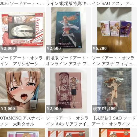
2026 ソードアート・オ
ライン/劇場版特典/キリ
イン SAO アスナ アク
ンライン 特典カード ア
ト/アスナ/ミト/イラス
リルスタンド
スナ
ト
2,000
2,600
6,200
¥
¥
¥
ソードアート・オンラ
劇場版 ソードアート・
ソードアート・オンラ
イン アリシゼーショ
オンライン アスナ フィ
イン アスナ フィギュア
ン 光るマウス＆マウ
ギュア
3種セット
スパッド アスナ
3,000
2,000
1,400
¥
¥
現在 ¥
OTAMONO アスナ×シ
ソードアート・オンラ
【未開封】SAO ソード
ノン 大判タオル
イン A4クリアファイル
アート・オンライン ア
アスナ
スナ BIGアクリルスタ
ンド