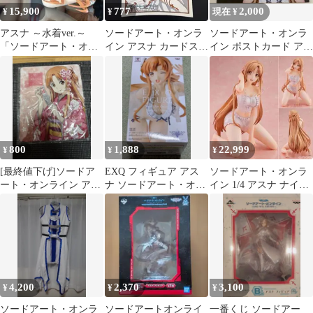
15,900
777
2,000
¥
¥
現在 ¥
アスナ ～水着ver.～
ソードアート・オンラ
ソードアート・オンラ
「ソードアート・オン
イン アスナ カードスリ
イン ポストカード アス
ライン」 1/7 完成品フ
ーブ 50枚セット
ナ 冥き夕闇のスケル
ィギュア
ツォ SAO
800
1,888
22,999
¥
¥
¥
[最終値下げ]ソードア
EXQ フィギュア アス
ソードアート・オンラ
ート・オンライン アス
ナ ソードアート・オン
イン 1/4 アスナ ナイト
ナ マウスパッド
ライン
ウェア ver. フィギュア
4,200
2,370
3,100
¥
¥
¥
ソードアート・オンラ
ソードアートオンライ
一番くじ ソードアー