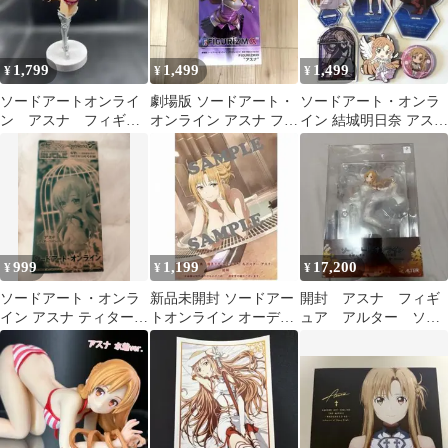
1,799
1,499
1,499
¥
¥
¥
ソードアートオンライ
劇場版 ソードアート・
ソードアート・オンラ
ン アスナ フィギュ
オンライン アスナ フィ
イン 結城明日奈 アスナ
ア
ギュア FIGURIZMα
まとめ売り
999
1,199
17,200
¥
¥
¥
ソードアート・オンラ
新品未開封 ソードアー
開封 アスナ フィギ
イン アスナ ティターニ
トオンライン オーディ
ュア アルター ソー
アVer. フィギュア
ナルスケール B1布ポス
ドアート・オンライン
ター SAO
1/7