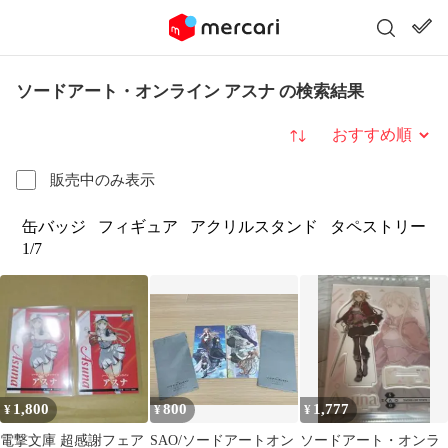
ソードアート・オンライン アスナ の検索結果
並び替え
販売中のみ表示
缶バッジ
フィギュア
アクリルスタンド
タペストリー
1/7
1,800
800
1,777
¥
¥
¥
電撃文庫 超感謝フェア
SAO/ソードアートオン
ソードアート・オンラ