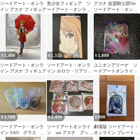
ソードアート・オンラ
美少女フィギュア ソ
アスナ 血盟騎士団Ver.
イン アスナ フィギュア
ードアート・オンライ
ソードアート・オンラ
ン アスナ シノン
イン 27-TO0803-03
リーファ 直葉
1,400
1,555
1,800
¥
¥
¥
ソードアート・オンラ
ソードアート・オンラ
ユニオンアリーナ ソ
イン アスナ フィギュア
イン ホロウ・リアリゼ
ードアートオンライ
ーション 添い寝ピロー
ン アスナ プロモ
ケース アスナ
1,500
2,490
800
¥
¥
¥
ソードアート・オンラ
ソードアートオンライ
劇場版 ソードアート・
イン SAO グラス 3
ン sao アスナ グッ
オンライン プレートキ
個セット アスナ キリ
ズ まとめ売り
ーホルダー アスナ