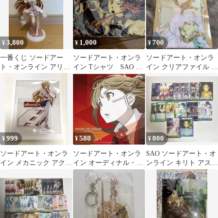
3,800
1,000
700
¥
¥
¥
一番くじ ソードアー
ソードアート・オンラ
ソードアート・オンラ
ト・オンライン アリシ
イン Tシャツ SAO ア
イン クリアファイル ア
ゼーション A賞 アスナ
スナ
スナ ウェディング
フィギュア
999
580
800
¥
¥
¥
ソードアート・オンラ
ソードアート・オンラ
SAO ソードアート・オ
イン メカニック アクリ
イン オーディナル・ス
ンライン キリト アスナ
ルスタンド アスナ
ケール ドラマCD アス
ヴァイスシュヴァルツ
ナver.