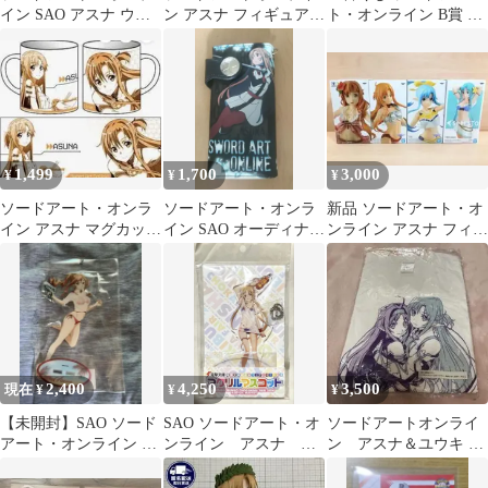
イン SAO アスナ ウン
ン アスナ フィギュアＢ
ト・オンライン B賞 ア
ディーネ コスプレ 衣
賞新品未開封品
スナ フィギュア
装 ウィッグ
1,499
1,700
3,000
¥
¥
¥
ソードアート・オンラ
ソードアート・オンラ
新品 ソードアート・オ
イン アスナ マグカッ
イン SAO オーディナ
ンライン アスナ フィギ
プ 新品未開封
ル・スケール アスナ 長
ュア 4種セット
財布
ESPRESTO
2,400
4,250
3,500
現在 ¥
¥
¥
【未開封】SAO ソード
SAO ソードアート・オ
ソードアートオンライ
アート・オンライン ア
ンライン アスナ ア
ン アスナ＆ユウキ T
スナ 特大アクリルスタ
クリルスタンド
シャツ
ンド