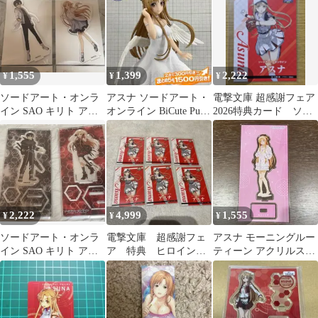
1,555
1,399
2,222
¥
¥
¥
ソードアート・オンラ
アスナ ソードアート・
電撃文庫 超感謝フェア
イン SAO キリト アス
オンライン BiCute Pure
2026特典カード ソー
ナ アクリルスタンド 雪
フィギュア 2025年
ドアート・オンライン
まつり
のアスナ
2,222
4,999
1,555
¥
¥
¥
ソードアート・オンラ
電撃文庫 超感謝フェ
アスナ モーニングルー
イン SAO キリト アス
ア 特典 ヒロインズ
ティーン アクリルスタ
ナ アクリルスタンド エ
オールスターカード
ンド
ディオン
SAO アスナ 6枚