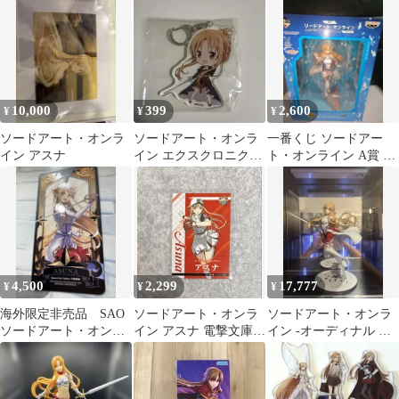
ト シノン
10,000
399
2,600
¥
¥
¥
ソードアート・オンラ
ソードアート・オンラ
一番くじ ソードアー
イン アスナ
イン エクスクロニクル
ト・オンライン A賞 ア
SAO アスナ キーホルダ
スナ フィギュア
ー
4,500
2,299
17,777
¥
¥
¥
海外限定非売品 SAO
ソードアート・オンラ
ソードアート・オンラ
ソードアート・オンラ
イン アスナ 電撃文庫ヒ
イン -オーディナル ス
イン 特典カード アスナ
ロインズオールスター
ケール- アスナ フィギ
カード2026
ュア