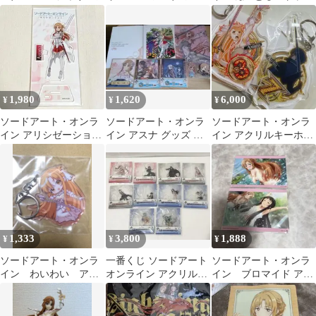
リルスタンド
ーフィギュア アスナ
SAO
1,980
1,620
6,000
¥
¥
¥
ソードアート・オンラ
ソードアート・オンラ
ソードアート・オンラ
イン アリシゼーション
イン アスナ グッズ ま
イン アクリルキーホル
アスナ アクリルフィギ
とめ売り
ダー アスナ キリト (ホ
ュア
ール限定)
1,333
3,800
1,888
¥
¥
¥
ソードアート・オンラ
一番くじ ソードアート
ソードアート・オンラ
イン わいわい アク
オンライン アクリルス
イン ブロマイド アス
リルキーホルダー ア
タンド セット 水碧の戦
ナ ユイ 2種
スナ
姫 アスナ