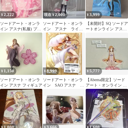
2,222
2,000
3,999
¥
現在 ¥
¥
ソードアート・オンラ
ソードアート・オンラ
【未開封】SQ ソードア
イン アスナ(私服) プレ
イン アスナ ライダ
ートオンライン アスナ
ミアムビッグブランケ
ースジャケット 特大
キリトカラーver. フィ
ット
アクスタ 未開封
ギュア
1,150
8,999
5,777
¥
¥
¥
ソードアート・オンラ
ソードアート・オンラ
【Abema限定】ソード
イン アスナ フィギュア
イン SAO アスナ ア
アート・オンライン ア
クリルスタンド 受注
スナ アクリルスタンド
生産品
1,000
3,666
1,600
¥
¥
¥