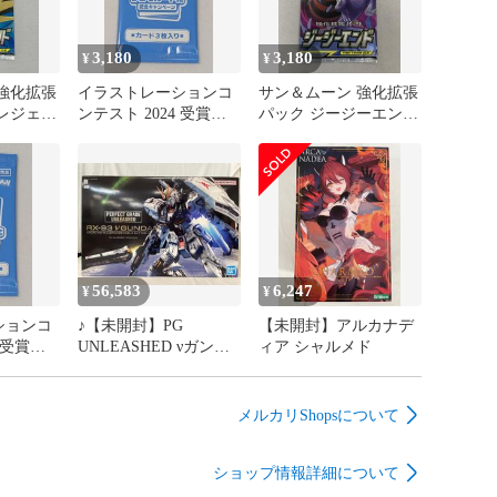
3,180
3,180
¥
¥
強化拡張
イラストレーションコ
サン＆ムーン 強化拡張
レジェン
ンテスト 2024 受賞作
パック ジージーエンド
ック ポケ
品プロモカード化記念
未開封1パック ポケモ
ケカ
キャンペーンパック(未
ンカード ポケカ
開封) ポケモンカード
ポケカ
56,583
6,247
¥
¥
ションコ
♪【未開封】PG
【未開封】アルカナデ
 受賞作
UNLEASHED νガンダ
ィア シャルメド
ド化記念
ム 「機動戦士ガンダム
ック(未
逆襲のシャア」■＊同
ンカード
梱不可
メルカリShopsについて
ショップ情報詳細について