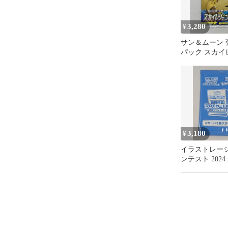
3,280
¥
サン＆ムーン 
パック スカイ
ド 未開封1パ
モンカード ポ
3,180
¥
イラストレー
ンテスト 2024
品プロモカー
キャンペーンパ
開封) ポケモ
ポケカ