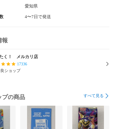
愛知県
数
4〜7日で発送
情報
たく！ メルカリ店
17336
優良ショップ
すべて見る
ップの商品