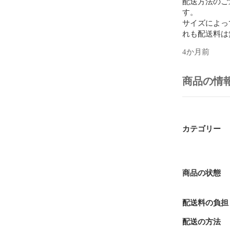
配送方法のご
す。

サイズによっ
れも配送料は
4か月前
■管理コード

52024110501
商品の情
カテゴリー
商品の状態
配送料の負担
配送の方法