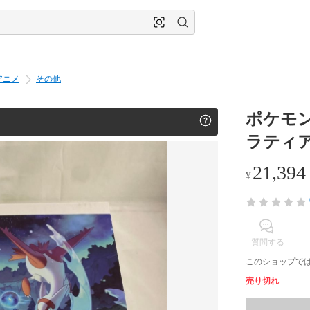
アニメ
その他
ポケモ
ラティ
21,394
¥
質問する
このショップで
売り切れ