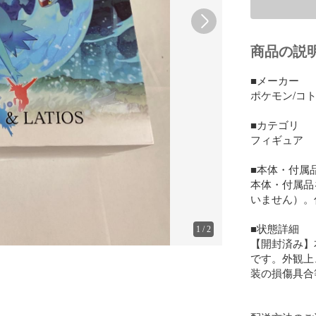
商品の説
■メーカー

ポケモン/コト
■カテゴリ

フィギュア

■本体・付属品
本体・付属品
いません）。
■状態詳細

1
/
2
【開封済み】
です。外観上
装の損傷具合