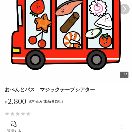
1
/
5
おべんとバス マジックテープシアター
2,800
送料込み(出品者負担)
¥
質問する