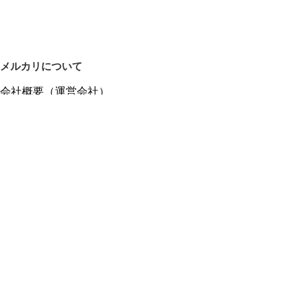
メルカリについて
会社概要（運営会社）
採用情報
プレスリリース
公式ブログ
プレスキット
メルカリUS
メルカリShops
m department（エムデパ）
ヘルプ
ヘルプセンター（ガイド・お問い合わせ）
メルカリShopsでショップを開設する
メルカリShops ショップ管理画面にログイン
メルカリShops出店者向けガイド
お問い合わせ一覧
フリーワードから商品をさがす