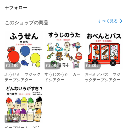
フォロー
すべて見る
このショップの商品
3,100
2,500
2,800
¥
¥
¥
ふうせん マジック
すうじのうた カー
おべんとバス マジ
テープシアター
ドシアター
ックテープシアター
2,500
¥
ペープサート「どん