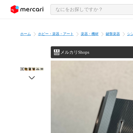
ンツにスキップ
ホーム
ホビー・楽器・アート
楽器・機材
鍵盤楽器
シ
メルカリShops