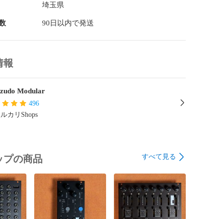
は、オーダーを承った後、以下の工程でパネルを製造し
埼玉県
数
90日以内で発送
時点で在庫があればそのまま梱包

場合はプリント

情報
ヶ月ほどを見込んで頂ければと存じます。3Dプリント商
、大抵の場合、基本カラーの素材はプリントして準備し
ックがある場合は2〜3日で発送可能です。納期が気にな
zudo Modular
にお問い合わせの上、ご購入頂けますようお願い致しま
496
ルカリShops
は、以下当店Webサイトの簡略版です。

頂けると幸いです。

すべて見る
ップの商品
ular: zudo-stand紹介

domodular.com/products/zudo-stand-intro/
