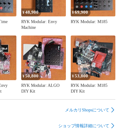
セ #モジュラーシンセサイザー #modularsynthesizer
48,900
69,900
¥
¥
Time
RYK Modular: Envy
RYK Modular: M185
Machine
50,800
53,800
¥
¥
Envy
RYK Modular: ALGO
RYK Modular: M185
t
DIY Kit
DIY Kit
メルカリShopsについて
ショップ情報詳細について