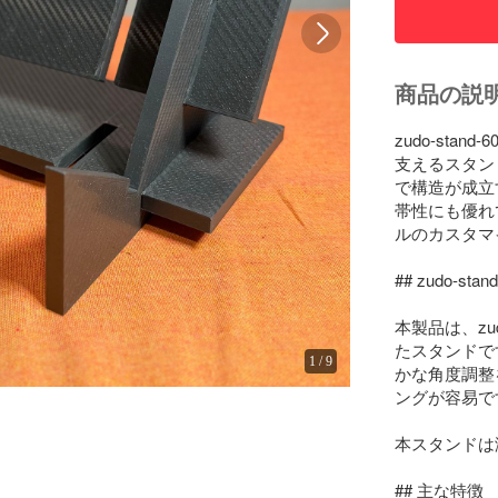
商品の説
zudo-sta
支えるスタン
で構造が成立
帯性にも優れ
ルのカスタマ
## zudo-stan
本製品は、zu
たスタンドで
1
/
9
かな角度調整
ングが容易です
本スタンドは
## 主な特徴
