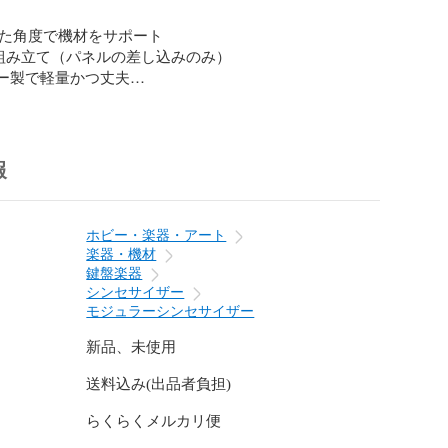
定した角度で機材をサポート

ス組み立て（パネルの差し込みのみ）

ター製で軽量かつ丈夫

て携帯性が高い

スタマイズについて

報
ルを自由にカスタマイズすることが可能です。以下Web
パネル毎のカラーを選択できる仕組みを用意していま
ホビー・楽器・アート
楽器・機材
.takazudomodular.com/

鍵盤楽器
シンセサイザー
を希望の方は、上記Webサイトにてお好きなパネルの組
モジュラーシンセサイザー
択し、発行されるメッセージとURLをメモしてくださ
「パネルカスタム」を選択し、メッセージとURLをお送
新品、未使用
ネルカスタマイズは無料で承っております。

送料込み(出品者負担)
て

らくらくメルカリ便