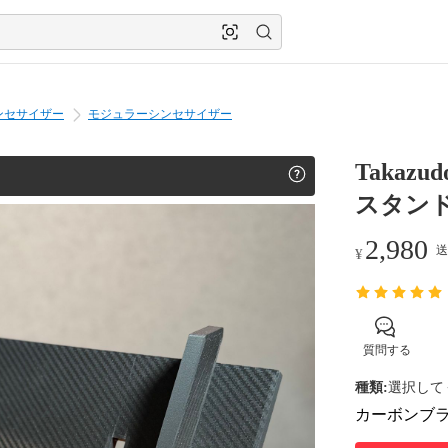
ンセサイザー
モジュラーシンセサイザー
Takazud
スタン
2,980
送
¥
質問する
種類
:
選択して
カーボンブ