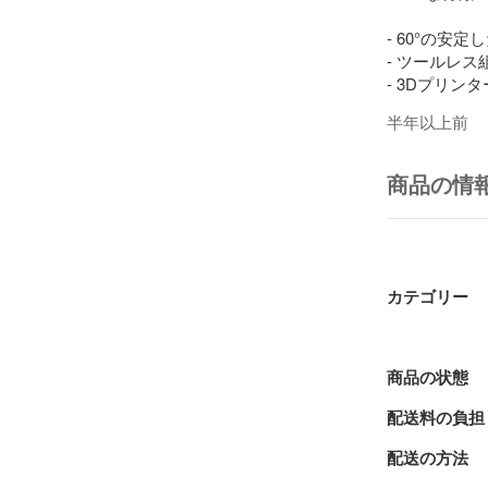
- 60°の安
- ツールレ
- 3Dプリン
- 簡単に畳め
半年以上前
## パネルカ
商品の情
本製品はパネ
サイトより、
す。

https://panels
カテゴリー
カスタマイズ
み合わせを選
い。購入時に
商品の状態
り下さい。パ
配送料の負担
## 納期につい
配送の方法