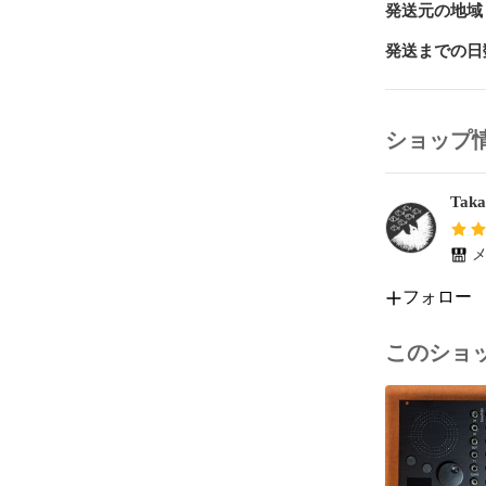
こちらの商品
発送元の地域
ます。

発送までの日
- オーダー
- 在庫が無い
ショップ
概ね半月〜1
品については
ており、スト
Taka
る方は、事前
す。

メ
---

フォロー
この商品説明
併せてご確認
このショ
Takazudo Mod
https://takazu
---
