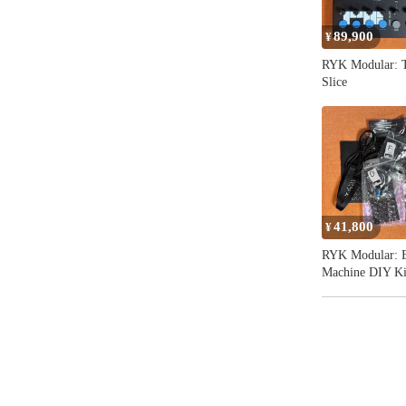
#モジュラーシン
89,900
¥
RYK Modular: 
Slice
41,800
¥
RYK Modular: 
Machine DIY Ki