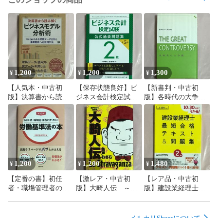
1,200
1,200
1,300
¥
¥
¥
【人気本・中古初
【保存状態良好】ビ
【新書判・中古初
版】決算書から読み
ジネス会計検定試
版】各時代の大争
解くビジネスモデル
験 公式過去問題集
闘 エレン・G・ホワ
分析術 APMコンサ
＜2級＞第5版 大阪
イト 福音社
ルティング 翔泳社
商工会議所(編) 中央
経済社
1,200
1,200
1,480
¥
¥
¥
【定番の書】初任
【激レア・中古初
【レア品・中古初
者・職場管理者のた
版】大畸人伝 ～魚
版】建設業経理士＜2
めの労働基準法の本
戸おさむ短編集～
級＞最短合格テキス
＜第4版＞労務行政研
ビッグコミックス
ト&問題集【10日30
究所 労務行政
小学館
時間でうかる】ダイ