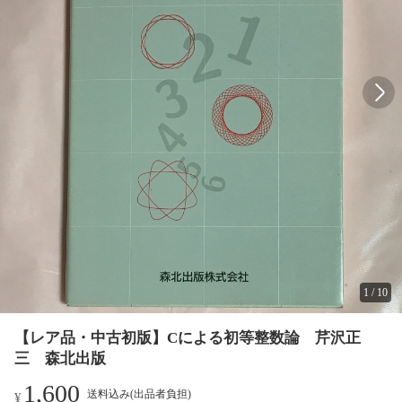
1
/
10
【レア品・中古初版】Cによる初等整数論 芹沢正
三 森北出版
1,600
送料込み(出品者負担)
¥