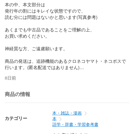
本の中、本文部分は

発行年の割にはキレイな状態ですので、

読む分には問題はないかと思います(写真参考)

あくまでも中古品であることをご理解の上、

お買い求めください。

神経質な方、ご遠慮願います。

商品の発送は、追跡機能のあるクロネコヤマト・ネコポスで
行います。(匿名配送ではありません)

8日前
462701550x-

9784627015500-051-aa
商品の情報
本・雑誌・漫画
カテゴリー
本
語学・辞書・学習参考書