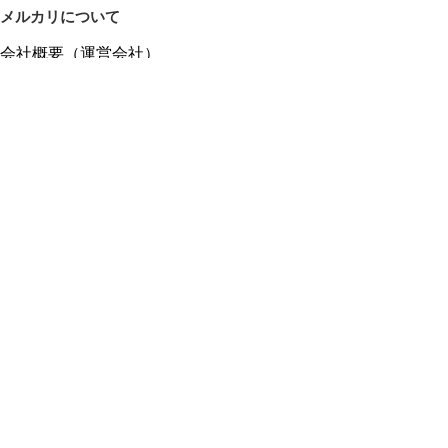
メルカリについて
会社概要（運営会社）
採用情報
プレスリリース
公式ブログ
プレスキット
メルカリUS
メルカリShops
m department（エムデパ）
ヘルプ
ヘルプセンター（ガイド・お問い合わせ）
メルカリShopsでショップを開設する
メルカリShops ショップ管理画面にログイン
メルカリShops出店者向けガイド
お問い合わせ一覧
フリーワードから商品をさがす
プライバシーと利用規約
メルカリ利用規約
メルカリShops利用規約