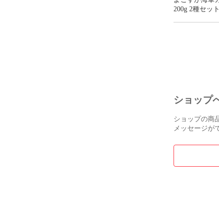
200g 2種セッ
トカレー 食べ
チヨ カレー本
ショップ
ショップの商
メッセージが