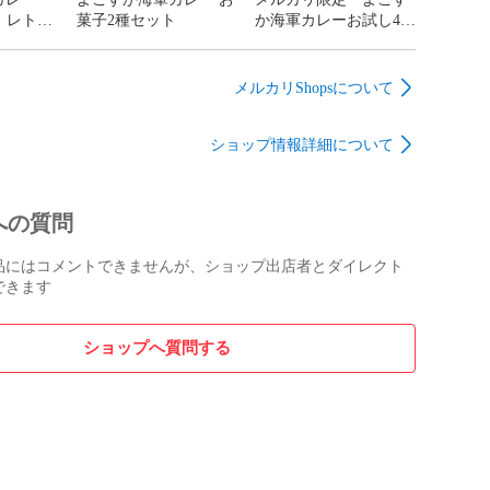
ト レトル
菓子2種セット
か海軍カレーお試し4点
比べ ヤ
セット
舗
メルカリShopsについて
ショップ情報詳細について
への質問
品にはコメントできませんが、ショップ出店者とダイレクト
できます
ショップへ質問する