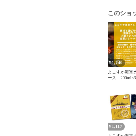
このショ
1,740
¥
よこすか海軍
ース 200ml
ト
1,117
¥
よこすか海軍