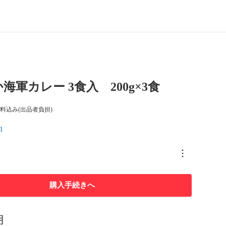
海軍カレー 3食入 200g×3食
料込み(出品者負担)
1
購入手続きへ
明