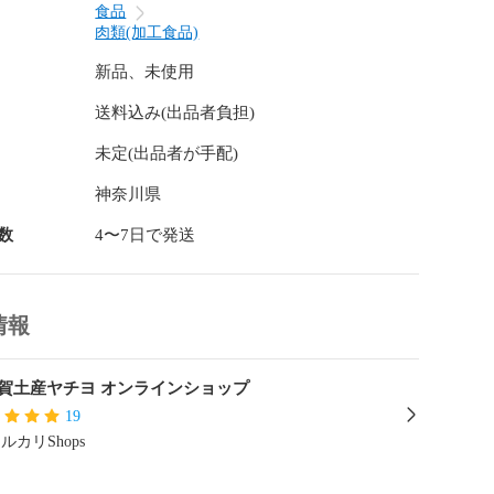
食品
肉類(加工食品)
新品、未使用
送料込み(出品者負担)
未定(出品者が手配)
神奈川県
数
4〜7日で発送
情報
賀土産ヤチヨ オンラインショップ
19
ルカリShops