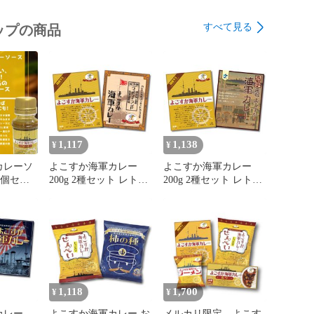
すべて見る
ップの商品
1,117
1,138
¥
¥
カレーソ
よこすか海軍カレー
よこすか海軍カレー
×3個セッ
200g 2種セット レトル
200g 2種セット レトル
トカレー 食べ比べ ヤ
トカレー 食べ比べ ヤ
チヨ ウッドアイランド
チヨ 魚藍亭
1,118
1,700
¥
¥
カレー
よこすか海軍カレー お
メルカリ限定 よこす