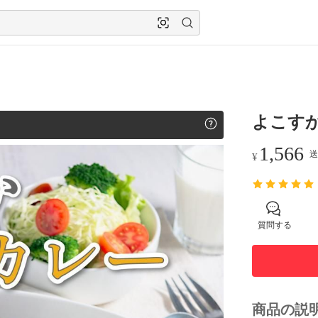
よこすか
1,566
送
¥
質問する
商品の説