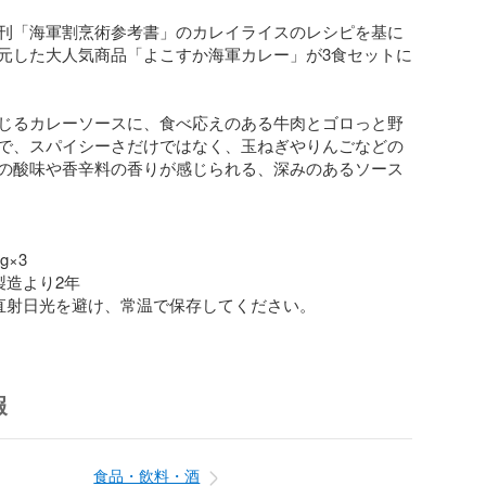
刊「海軍割烹術参考書」のカレイライスのレシピを基に
元した大人気商品「よこすか海軍カレー」が3食セットに
じるカレーソースに、食べ応えのある牛肉とゴロっと野
で、スパイシーさだけではなく、玉ねぎやりんごなどの
の酸味や香辛料の香りが感じられる、深みのあるソース
×3

造より2年

直射日光を避け、常温で保存してください。
報
食品・飲料・酒