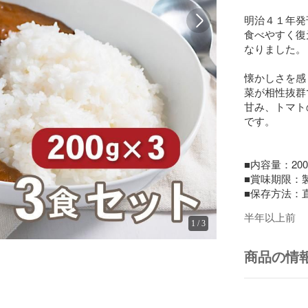
明治４１年発
食べやすく復
なりました。

懐かしさを感
菜が相性抜群
甘み、トマト
です。

■内容量：200g
■賞味期限：製
■保存方法：
半年以上前
1
/
3
商品の情