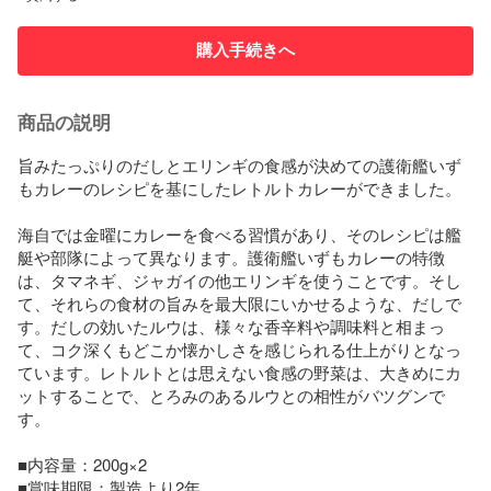
購入手続きへ
商品の説明
旨みたっぷりのだしとエリンギの食感が決めての護衛艦いず
もカレーのレシピを基にしたレトルトカレーができました。

海自では金曜にカレーを食べる習慣があり、そのレシピは艦
艇や部隊によって異なります。護衛艦いずもカレーの特徴
は、タマネギ、ジャガイの他エリンギを使うことです。そし
て、それらの食材の旨みを最大限にいかせるような、だしで
す。だしの効いたルウは、様々な香辛料や調味料と相まっ
て、コク深くもどこか懐かしさを感じられる仕上がりとなっ
ています。レトルトとは思えない食感の野菜は、大きめにカ
ットすることで、とろみのあるルウとの相性がバツグンで
す。

■内容量：200g×2

■賞味期限：製造より2年
