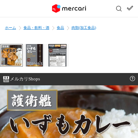
ホーム
食品・飲料・酒
食品
肉類(加工食品)
メルカリShops