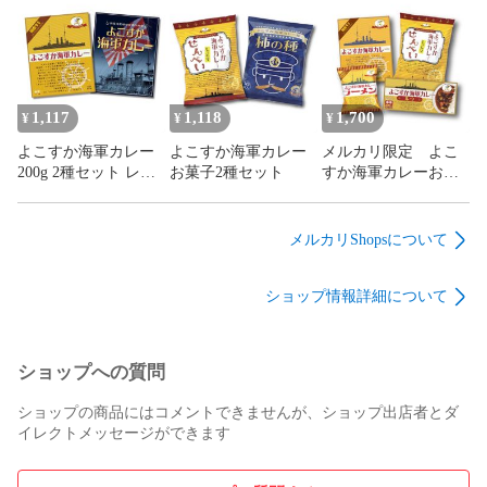
ヤチヨ ウッドアイラ
ヤチヨ 魚藍亭
ンド
1,117
1,118
1,700
¥
¥
¥
よこすか海軍カレー
よこすか海軍カレー
メルカリ限定 よこ
200g 2種セット レト
お菓子2種セット
すか海軍カレーお試
ルトカレー 食べ比べ
し4点セット
ヤチヨ カレー本舗
メルカリShopsについて
ショップ情報詳細について
ショップへの質問
ショップの商品にはコメントできませんが、ショップ出店者とダ
イレクトメッセージができます