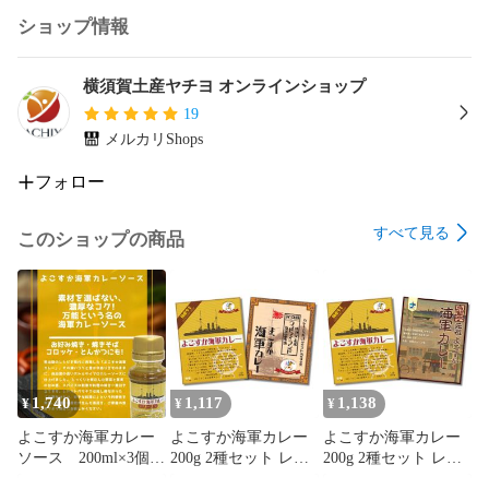
ショップ情報
横須賀土産ヤチヨ オンラインショップ
19
メルカリShops
フォロー
すべて見る
このショップの商品
1,740
1,117
1,138
¥
¥
¥
よこすか海軍カレー
よこすか海軍カレー
よこすか海軍カレー
ソース 200ml×3個セ
200g 2種セット レト
200g 2種セット レト
ット
ルトカレー 食べ比べ
ルトカレー 食べ比べ