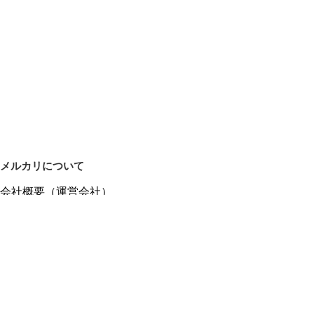
メルカリについて
会社概要（運営会社）
採用情報
プレスリリース
公式ブログ
プレスキット
メルカリUS
メルカリShops
m department（エムデパ）
ヘルプ