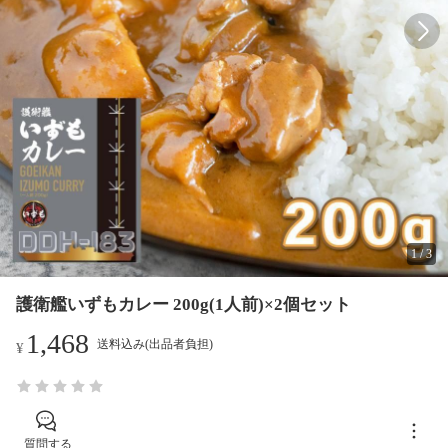
1
/
3
護衛艦いずもカレー 200g(1人前)×2個セット
1,468
送料込み(出品者負担)
¥
質問する