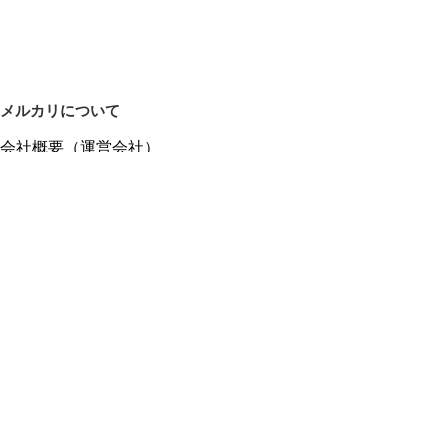
メルカリについて
会社概要（運営会社）
採用情報
プレスリリース
公式ブログ
プレスキット
メルカリUS
メルカリShops
m department（エムデパ）
ヘルプ
ヘルプセンター（ガイド・お問い合わせ）
メルカリShopsでショップを開設する
メルカリShops ショップ管理画面にログイン
メルカリShops出店者向けガイド
お問い合わせ一覧