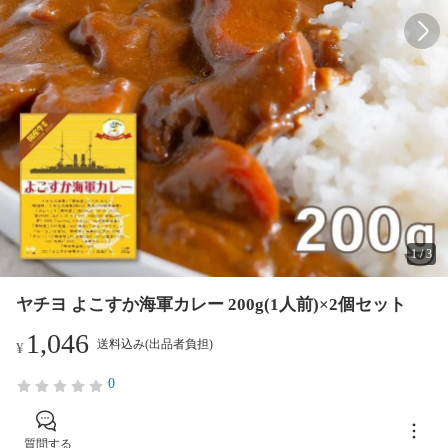
1
/
3
ヤチヨ よこすか海軍カレー 200g(1人前)×2個セット
1,046
送料込み(出品者負担)
¥
0
質問する