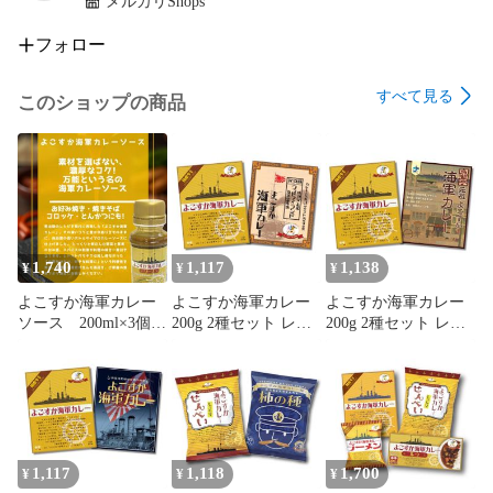
メルカリShops
フォロー
すべて見る
このショップの商品
1,740
1,117
1,138
¥
¥
¥
よこすか海軍カレー
よこすか海軍カレー
よこすか海軍カレー
ソース 200ml×3個セ
200g 2種セット レト
200g 2種セット レト
ット
ルトカレー 食べ比べ
ルトカレー 食べ比べ
ヤチヨ ウッドアイラ
ヤチヨ 魚藍亭
ンド
1,117
1,118
1,700
¥
¥
¥