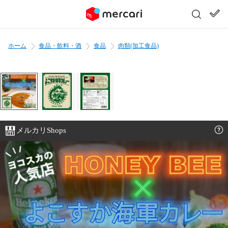
ホーム
食品・飲料・酒
食品
肉類(加工食品)
メルカリShops