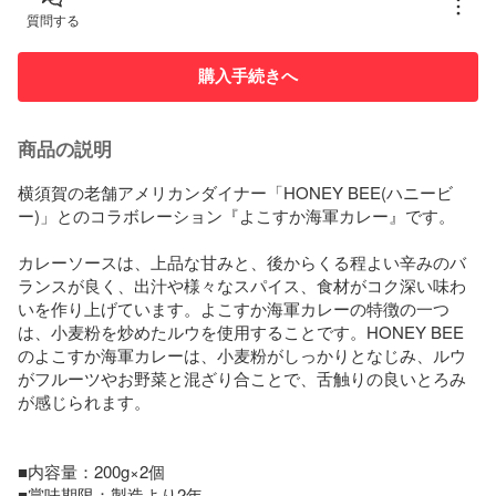
質問する
購入手続きへ
商品の説明
横須賀の老舗アメリカンダイナー「HONEY BEE(ハニービ
ー)」とのコラボレーション『よこすか海軍カレー』です。

カレーソースは、上品な甘みと、後からくる程よい辛みのバ
ランスが良く、出汁や様々なスパイス、食材がコク深い味わ
いを作り上げています。よこすか海軍カレーの特徴の一つ
は、小麦粉を炒めたルウを使用することです。HONEY BEE
のよこすか海軍カレーは、小麦粉がしっかりとなじみ、ルウ
がフルーツやお野菜と混ざり合ことで、舌触りの良いとろみ
が感じられます。

■内容量：200g×2個

■賞味期限：製造より2年
