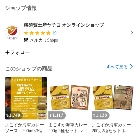
ショップ情報
横須賀土産ヤチヨ オンラインショップ
19
メルカリShops
フォロー
すべて見る
このショップの商品
1,740
1,117
1,138
¥
¥
¥
よこすか海軍カレー
よこすか海軍カレー
よこすか海軍カレー
ソース 200ml×3個セ
200g 2種セット レト
200g 2種セット レト
ット
ルトカレー 食べ比べ
ルトカレー 食べ比べ