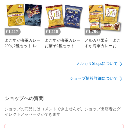
ヤチヨ ウッドアイラ
ヤチヨ 魚藍亭
ンド
1,117
1,118
1,700
¥
¥
¥
よこすか海軍カレー
よこすか海軍カレー
メルカリ限定 よこ
200g 2種セット レト
お菓子2種セット
すか海軍カレーお試
ルトカレー 食べ比べ
し4点セット
ヤチヨ カレー本舗
メルカリShopsについて
ショップ情報詳細について
ショップへの質問
ショップの商品にはコメントできませんが、ショップ出店者とダ
イレクトメッセージができます