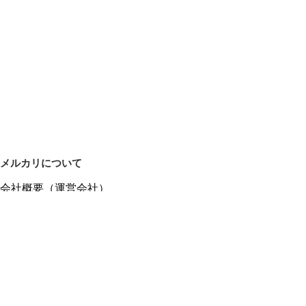
メルカリについて
会社概要（運営会社）
採用情報
プレスリリース
公式ブログ
プレスキット
メルカリUS
メルカリShops
m department（エムデパ）
ヘルプ