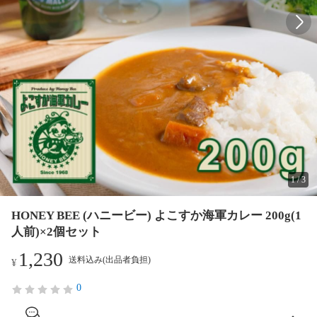
1
/
3
HONEY BEE (ハニービー) よこすか海軍カレー 200g(1
人前)×2個セット
1,230
送料込み(出品者負担)
¥
0