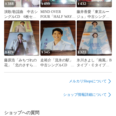
388
499
432
¥
¥
¥
演歌/歌謡曲 中古シ
MIND OVER
藤井香愛「東京ルー
ングルCD 6枚セッ
FOUR「HALF WAY
ジュ」中古シングル
ト 訳あり処分特価
DOWN」輸入盤中古
CD 演歌/歌謡曲 管
品 管理番号260806-
CD オルタナティヴ
理番号260806-140
311
メタル 管理番号
260806-140
420
345
321
¥
¥
¥
藤原浩「みちづれの
走裕介「流氷の駅」
氷川きよし「南風」B
花」「北のさすら
中古シングルCD 演
タイプ・Ｃタイプ
い」中古シングル
歌/歌謡曲 管理番号
未開封シングルCD
CD 2枚セット 演
260806-140
2枚セット 演歌/歌
歌/歌謡曲 管理番号
謡曲 管理番号
メルカリShopsについて
260806-140
260806-140
ショップ情報詳細について
ショップへの質問