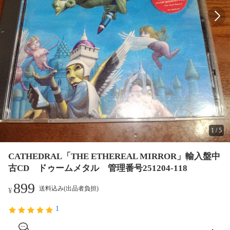
1
/
5
CATHEDRAL「THE ETHEREAL MIRROR」輸入盤中
古CD ドゥームメタル 管理番号251204-118
899
送料込み(出品者負担)
¥
1