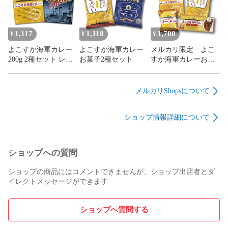
1,117
1,118
1,700
¥
¥
¥
よこすか海軍カレー
よこすか海軍カレー
メルカリ限定 よこ
200g 2種セット レト
お菓子2種セット
すか海軍カレーお試
ルトカレー 食べ比べ
し4点セット
ヤチヨ カレー本舗
メルカリShopsについて
ショップ情報詳細について
ショップへの質問
ショップの商品にはコメントできませんが、ショップ出店者とダ
イレクトメッセージができます
ショップへ質問する