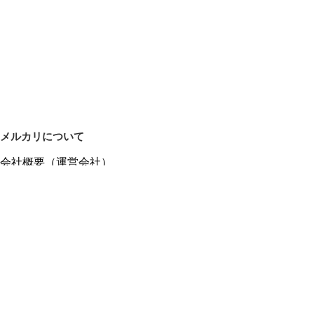
メルカリについて
会社概要（運営会社）
採用情報
プレスリリース
公式ブログ
プレスキット
メルカリUS
メルカリShops
m department（エムデパ）
ヘルプ
ヘルプセンター（ガイド・お問い合わせ）