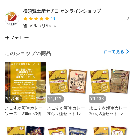
横須賀土産ヤチヨ オンラインショップ
19
メルカリShops
フォロー
すべて見る
このショップの商品
1,740
1,117
1,138
¥
¥
¥
よこすか海軍カレー
よこすか海軍カレー
よこすか海軍カレー
ソース 200ml×3個セ
200g 2種セット レト
200g 2種セット レト
ット
ルトカレー 食べ比べ
ルトカレー 食べ比べ
ヤチヨ ウッドアイラ
ヤチヨ 魚藍亭
ンド