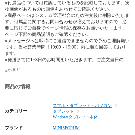
※付属品については確認しているものを記載しております。実
物画像があるものは画像もあわせてご確認ください。

※商品ページはシステム管理都合のため注文後に削除いたしま
す。付属品に関するお問い合わせが増えておりますので、必
要に応じてご自身でページ情報の保存をお願いいたします。

ページ下部の商品説明もご確認ください。

※メッセージへは即時にご返信できませんので予めご理解願い
ます。当社営業時間〔10:00～19:00〕内に順次回答しており
ます。

※発送までに1~3日のお時間をいただきます。ご注文当日の発
送お問い合わせにはお答えできません。ご了承ください。

5か月前
■仕様

〔メーカー〕MINISFORUM(ミニズフォーラム) 

商品の情報
〔シリーズ名〕MINISFORUM V3 

〔OS〕Windows 11 Pro 

〔バージョン〕23H2 

スマホ・タブレット・パソコン
〔CPU〕AMD Ryzen 7 8840U (3.3GHz) 

カテゴリー
タブレット
〔メモリ容量〕32GB 

Windowsタブレット本体
〔ストレージ種類〕SSD 

ブランド
〔ストレージ〕1TB 

MINISFORUM