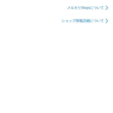
ウム MTUL3J／A SIM
イト MG284J／A SIM
フリー【251】
フリー【352】
メルカリShopsについて
ショップ情報詳細について