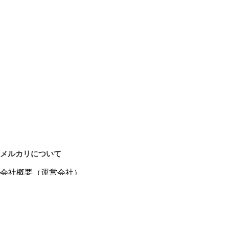
メルカリについて
会社概要（運営会社）
採用情報
プレスリリース
公式ブログ
プレスキット
メルカリUS