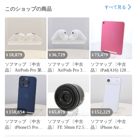
〔付属品〕USB電源アダプタ、電源コード、着脱式キーボー
すべて見る
このショップの商品
ド、WPS Office2

〔管理コード〕2133070309792
18,879
36,729
73,479
¥
¥
¥
ソフマップ 〔中古
ソフマップ 〔中古
ソフマップ 〔中古
品〕 AirPods Pro 第2
品〕 AirPods Pro 3
品〕 iPad(A16) 128GB
世代【258】
MFHP4J／A【262】
ピンク MD4E4J／A
Wi-Fi【258】
150,654
65,079
152,229
¥
¥
¥
ソフマップ 〔中古
ソフマップ 〔中古
ソフマップ 〔中古
品〕 iPhone15 Pro
品〕 FE 50mm F2.5 G
品〕 iPhone Air
512GB ブルーチタニ
SEL50F25G【258】
256GB クラウドホワ