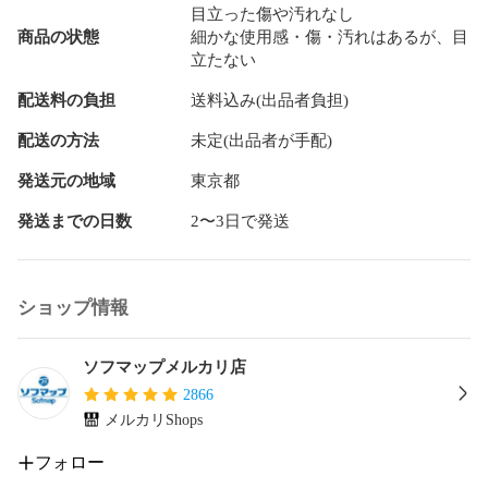
〔光学ドライブ〕ドライブ別売 

目立った傷や汚れなし
〔モニターサイズ〕14インチ 

商品の状態
細かな使用感・傷・汚れはあるが、目
〔モニター種別〕タッチパネルモニタ 

立たない
〔モニター解像度〕2560x1600/WQXGA 

〔グラフィックチップ〕Radeon 780M 

配送料の負担
送料込み(出品者負担)
〔無線LAN規格〕WiFi(a/b/g/n/ac/ax) 

〔Bluetooth規格〕Bluetooth 

配送の方法
未定(出品者が手配)
〔Webカメラ〕カメラ有り 

〔重量〕950g(カタログ値) 

発送元の地域
東京都
〔付属ソフト〕WPS Office2(新規添付)セット 

発送までの日数
2〜3日で発送
〔ジャンル〕タブレットPC 

〔発売時期〕20240401 

〔OS区分〕Windows  11 Pro 

〔CPU区分〕その他 

ショップ情報
〔ストレージ区分〕SSD 

〔シリーズ名区分〕Windowsタブレット 

〔キャリア区分〕Wi-Fi 

ソフマップメルカリ店
〔CPUスコア〕23750 （PassMarkスコア20000OVER） 

2866
メルカリShops
■商品情報

〔中古品〕

フォロー
〔商品ランクA〕
