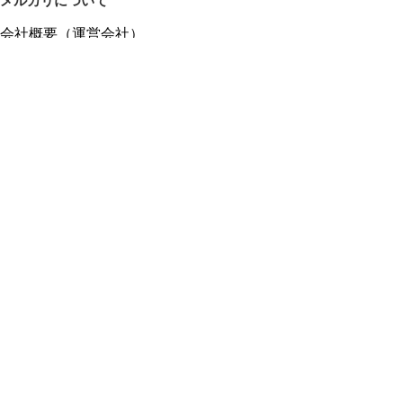
メルカリについて
会社概要（運営会社）
採用情報
プレスリリース
公式ブログ
プレスキット
メルカリUS
メルカリShops
m department（エムデパ）
ヘルプ
ヘルプセンター（ガイド・お問い合わせ）
メルカリShopsでショップを開設する
メルカリShops ショップ管理画面にログイン
メルカリShops出店者向けガイド
お問い合わせ一覧
フリーワードから商品をさがす
プライバシーと利用規約
メルカリ利用規約
メルカリShops利用規約
メルカリアンバサダー利用規約