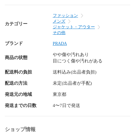
【商品コード】4103726J0142

ファッション
【コンディションについて】

メンズ
カテゴリー
RAGTAG Onlineでは商品がユーズドである性質を考慮して、

ジャケット・アウター
商品の状態を下記の基準で表示しております。

その他
内容をよくご確認ください。

ブランド
PRADA
・新品同様…新品または新品同様のもの ※

やや傷や汚れあり
・A…汚れやダメージがない、またはあっても目立たないきれ
商品の状態
目につく傷や汚れがある
いなもの

・B…着用感が少なく、汚れやダメージが気にならないもの

配送料の負担
送料込み(出品者負担)
・C…着用感があり、汚れやダメージがみられるもの

・D…汚れやダメージが目立つもの

配送の方法
未定(出品者が手配)
発送元の地域
東京都
商品以外に付属している袋や靴の箱等はコンディションには
含まれておりません。

発送までの日数
4〜7日で発送
また、汚れや破れ等の記載もしておりませんので予めご了承
ください。

※新品同様では、裾上げ等お直しがしてある場合もございま
す。

ショップ情報