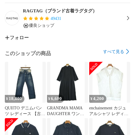
RAGTAG（ラグタグ）は、国内外の有名デザイナーズブラン
ドがリーズナブルに手に入る

RAGTAG（ブランド古着ラグタグ）
ブランド古着のセレクトショップです。

49431
全国主要都市に店舗を展開しております。

優良ショップ
送料無料でお届けします！

フォロー
<おすすめ>

ショップフォローで新入荷通知されます。

すべて見る
このショップの商品
下部にございます【ショップの商品をもっと見る】をクリッ
クすると、

他のアイテムをご覧いただけます！
18,800
6,600
4,200
¥
¥
¥
QUIITO デニムパン
GRANDMA MAMA
enchainement カジュ
ツ レディース 【古
DAUGHTER ワンピ
アルシャツ レディー
着】【中古】【送料
ース レディース 【古
ス 【古着】【中古】
無料】
着】【中古】【送料
【送料無料】
無料】