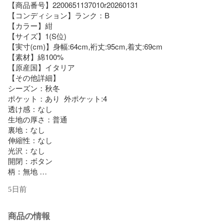
【商品番号】2200651137010r20260131

【コンディション】ランク：B   

【カラー】紺

【サイズ】1(S位)

【実寸(cm)】身幅:64cm,裄丈:95cm,着丈:69cm

【素材】綿100% 

【原産国】イタリア 

【その他詳細】

シーズン：秋冬 

ポケット：あり  外ポケット:4

透け感：なし 

生地の厚さ：普通 

裏地：なし 

伸縮性：なし 

光沢：なし 

開閉：ボタン 

柄：無地 

5日前
※商品は複数サイトで共有している為システムで在庫調整を行
っておりますが、ずれが生じ欠品となる場合もございます。

商品の情報