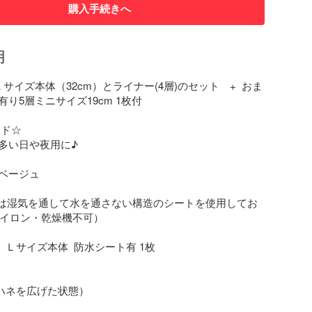
購入手続きへ
明
Ｌサイズ本体（32cm）とライナー(4層)のセット　+  おま
り5層ミニサイズ19cm 1枚付

ド☆

多い日や夜用に♪

ベージュ

トは湿気を通して水を通さない構造のシートを使用してお
アイロン・乾燥機不可）

  Ｌサイズ本体  防水シート有 1枚

（ハネを広げた状態）
