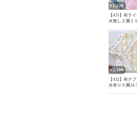
✳︎  縫い
1,220
¥
【435】布ラ
よろしくお願い
水無し２層１９cm
＋おまかせ柄
ーーーーーー
nicoco布ナプ
布ナプキン

布ライナー

温活

2,100
¥
2co-no-ie

【432】布ナ
水有り５層24.
19cm2枚＋お
24.5cm１枚