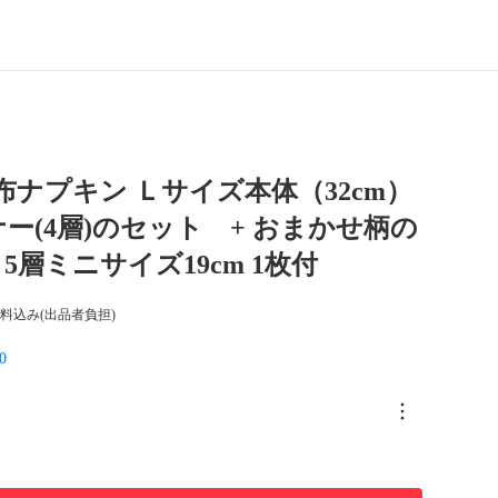
】布ナプキン Ｌサイズ本体（32cm）
ー(4層)のセット + おまかせ柄の
5層ミニサイズ19cm 1枚付
料込み(出品者負担)
0