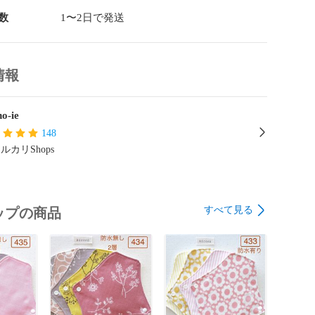
ミシンで作製してますので

つきや歪み等あると思います。

数
1〜2日で発送
る黒や茶色っぽいつぶつぶは無漂白の生地の特性（綿か
情報
を繰り返すうちに目立たなくなります。

がけていますが遅れる場合がありますので、その際はご
o-ie
きます✨

148
ルカリShops
割引 ♪♪♪

のものと同梱で120円お値引きさせて頂きます。

方はお買い上げ前に質問欄よりご連絡をお願いします。

手続き後の同梱はシステム上不可となります。ご了承く
すべて見る
ップの商品
品；以下の点に注意して作製しています。

時の縮みを少なくするためネル生地とダブルガーゼは水通しし
を少なくするために布目に沿って裁断しています。
