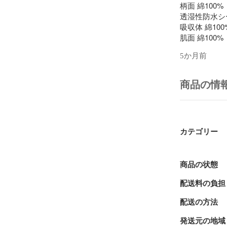
柄面 綿100
透湿性防水シー
吸収体 綿100
肌面 綿100
ボタン プラス
5か月前
♪ライナー   2
縦　約30cm
商品の情
綿100%のネ
テープ  綿100
ライナー1枚4
追加をご希望
カテゴリー
せ。

（お買い上げ
商品の状態
ライナーを本
配送料の負担
本体に吸収が
事もできます。
配送の方法
発送元の地域