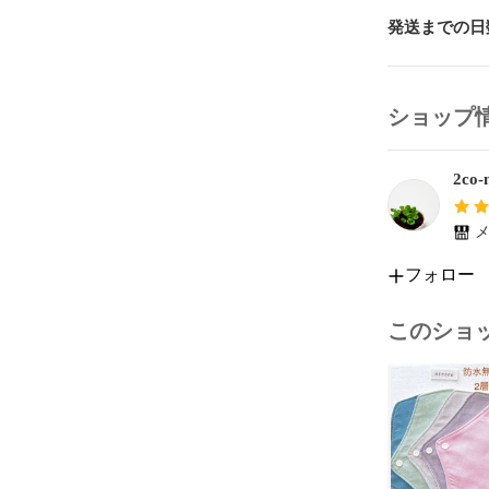
素人が家庭用
大きさのばら
発送までの日
生地にみられ
す）です。

ショップ
綿かすは洗濯
翌日発送を心
2co-n
連絡させて頂
メ
♪♪♪ おまとめ
フォロー
☆ 他出品中
※※ご希望の
（お買い上げ
このショ
ださい。）

ハンドメイド
✳︎  洗濯
てあります。

✳︎  型崩れ