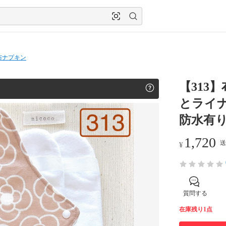
布ナプキン
【313
とライナ
防水有り
1,720
送
¥
質問する
在庫残り1点