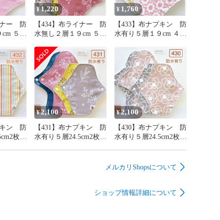
目のゴワつきを抑えるため余分な縫い代はカットしています。

1,220
1,760
¥
¥
イナー 防
【434】布ライナー 防
【433】布ナプキン 防
します♪♪♪

 ５枚
水無し２層１９cm ５枚
水有り５層１９cm ４枚
１枚
＋おまかせ柄１枚
＋おまかせ柄１枚
ーーーーーーーーーーーーーー

キン

2,100
2,100
¥
¥
プキン 防
【431】布ナプキン 防
【430】布ナプキン 防
5cm2枚・
水有り５層24.5cm2枚・
水有り５層24.5cm2枚・
まかせ柄
19cm2枚＋おまかせ柄
19cm2枚＋おまかせ柄
24.5cm１枚
24.5cm１枚
メルカリShopsについて
ショップ情報詳細について