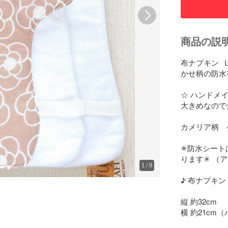
商品の説
布ナプキン  
かせ柄の防水有
☆ ハンドメイ
大きめなので
カメリア柄　
✳︎防水シー
ります✳︎ （
1
/
9
♪ 布ナプキン 
縦 約32cm

横 約21cm