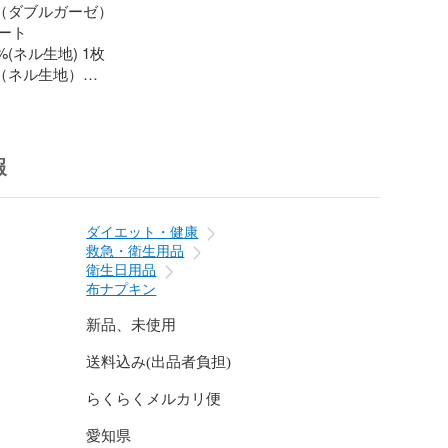
%（ダブルガーゼ）

ト

%(ネル生地) 1枚

%（ネル生地）

チックスナップ

枚

(カーブを考慮して本体より少し短めになっています)

報
ル生地4枚。

%

ダイエット・健康
10円で追加できます。

救急・衛生用品
の場合はお買い上げ前に質問欄よりご連絡くださいま
衛生日用品
布ナプキン
手続き後の追加はシステム上不可となります。）

新品、未使用
体へセットするタイプになります。

送料込み(出品者負担)
1枚入っているので少ない日に本体単体でご使用いただく


らくらくメルカリ便
愛知県