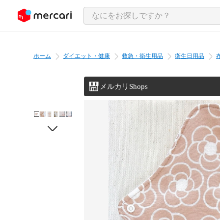
ンツにスキップ
ホーム
ダイエット・健康
救急・衛生用品
衛生日用品
メルカリShops