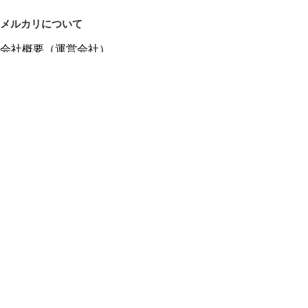
メルカリについて
会社概要（運営会社）
採用情報
プレスリリース
公式ブログ
プレスキット
メルカリUS
メルカリShops
m department（エムデパ）
ヘルプ
ヘルプセンター（ガイド・お問い合わせ）
メルカリShopsでショップを開設する
メルカリShops ショップ管理画面にログイン
メルカリShops出店者向けガイド
お問い合わせ一覧
フリーワードから商品をさがす
プライバシーと利用規約
メルカリ利用規約