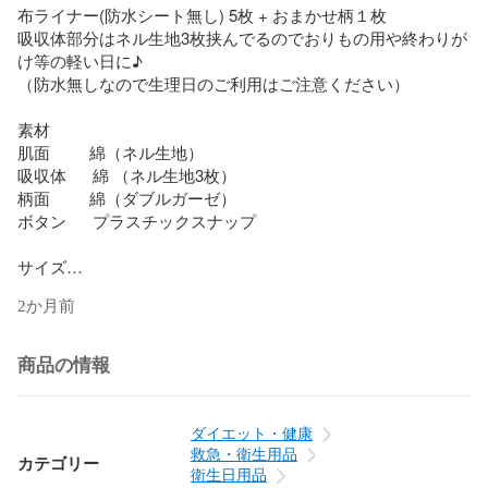
布ライナー(防水シート無し) 5枚 + おまかせ柄１枚

吸収体部分はネル生地3枚挟んでるのでおりもの用や終わりが
け等の軽い日に♪

（防水無しなので生理日のご利用はご注意ください）

素材

肌面         綿（ネル生地）

吸収体      綿 （ネル生地3枚）

柄面         綿（ダブルガーゼ）

ボタン      プラスチックスナップ

サイズ

縦  約19cm

2か月前
横  約17cm （閉じた状態　約7cm）

生地にみられる黒や茶色っぽいつぶつぶは無漂白の生地の特
商品の情報
性（綿カス）です(*^^*)

ダイエット・健康
翌日発送を心がけていますが遅れる場合がありますので、そ
救急・衛生用品
カテゴリー
の際はご連絡させて頂きます。

衛生日用品