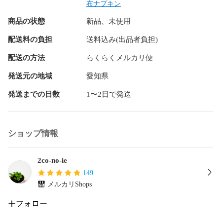
布ナプキン
ハンドメイド品；以下の点に注意して作製しています。

商品の状態
新品、未使用
✳︎  洗濯時の縮みを少なくするためネル生地とダブルガーゼは
配送料の負担
送料込み(出品者負担)
水通ししてあります。

✳︎  型崩れを少なくするために布目に沿って裁断しています。

配送の方法
らくらくメルカリ便
✳︎  縫い目のゴワつきを抑えるため余分な縫い代はカットして
います。

発送元の地域
愛知県
発送までの日数
1〜2日で発送
よろしくお願いします♪♪♪

ーーーーーーーーーーーーーーーーーーーー

ショップ情報
nicoco布ナプキン

布ナプキン

布ライナー

2co-no-ie
温活

149
メルカリShops
2co-no-ie

2coの家
フォロー