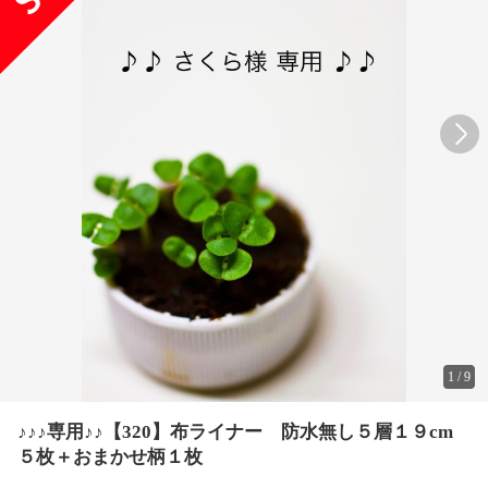
1
/
9
♪♪♪専用♪♪【320】布ライナー 防水無し５層１９cm
５枚＋おまかせ柄１枚