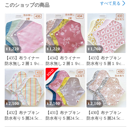
すべて見る
このショップの商品
1,220
1,220
1,760
¥
¥
¥
【435】布ライナー
【434】布ライナー
【433】布ナプキン
防水無し２層１９cm
防水無し２層１９cm
防水有り５層１９cm
５枚＋おまかせ柄１
５枚＋おまかせ柄１
４枚＋おまかせ柄１
枚
枚
枚
2,100
2,100
2,100
¥
¥
¥
【432】布ナプキン
【431】布ナプキン
【430】布ナプキン
防水有り５層24.5cm2
防水有り５層24.5cm2
防水有り５層24.5cm2
枚・19cm2枚＋おまか
枚・19cm2枚＋おまか
枚・19cm2枚＋おまか
せ柄24.5cm１枚
せ柄24.5cm１枚
せ柄24.5cm１枚