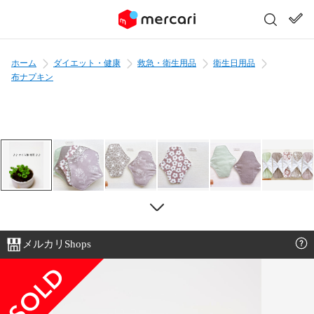
ホーム
ダイエット・健康
救急・衛生用品
衛生日用品
布ナプキン
メルカリShops