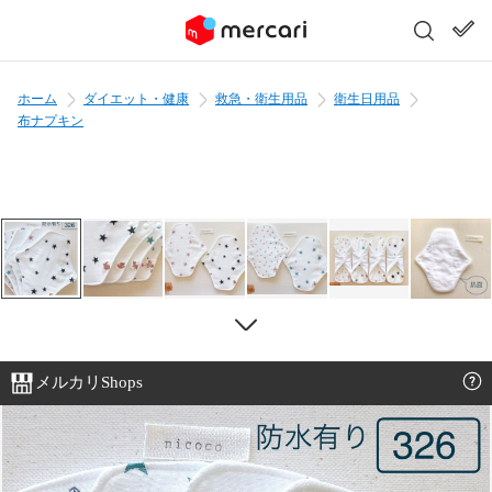
ホーム
ダイエット・健康
救急・衛生用品
衛生日用品
布ナプキン
メルカリShops