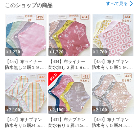
すべて見る
このショップの商品
2coの家

1,220
1,220
1,760
¥
¥
¥
【435】布ライナー
【434】布ライナー
【433】布ナプキン
防水無し２層１９cm
防水無し２層１９cm
防水有り５層１９cm
５枚＋おまかせ柄１
５枚＋おまかせ柄１
４枚＋おまかせ柄１
枚
枚
枚
2,100
2,100
2,100
¥
¥
¥
【432】布ナプキン
【431】布ナプキン
【430】布ナプキン
防水有り５層24.5cm2
防水有り５層24.5cm2
防水有り５層24.5cm2
枚・19cm2枚＋おまか
枚・19cm2枚＋おまか
枚・19cm2枚＋おまか
せ柄24.5cm１枚
せ柄24.5cm１枚
せ柄24.5cm１枚