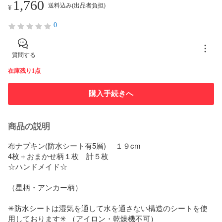
1,760
送料込み(出品者負担)
¥
0
質問する
在庫残り1点
購入手続きへ
商品の説明
布ナプキン(防水シート有5層) 　１９cm

4枚＋おまかせ柄１枚　計５枚

☆ハンドメイド☆

（星柄・アンカー柄）

✳︎防水シートは湿気を通して水を通さない構造のシートを使
用しております✳︎ （アイロン・乾燥機不可）
