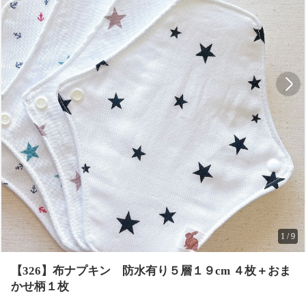
1
/
9
【326】布ナプキン 防水有り５層１９cm ４枚＋おま
かせ柄１枚