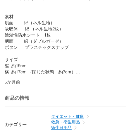
素材

肌面         綿（ネル生地）

吸収体      綿 （ネル生地2枚）

透湿性防水シート　1枚

柄面         綿（ダブルガーゼ）

ボタン      プラスチックスナップ

サイズ

縦  約19cm

横  約17cm （閉じた状態　約7cm）

5か月前
生地にみられる黒や茶色っぽいつぶつぶは無漂白の生地の特
性（綿カス）です(*^^*)

商品の情報
布ライナー19cmと同じサイズのため、区別するためにスタン
プタグを付けております。

（タグはランダムです）

ダイエット・健康
救急・衛生用品
カテゴリー
衛生日用品