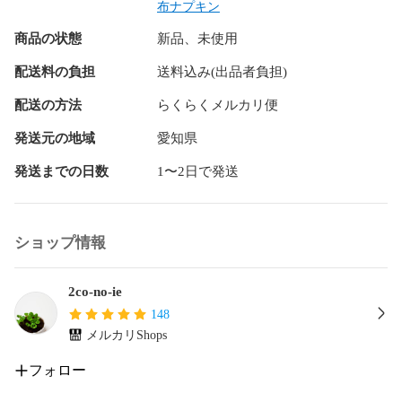
翌日発送を心がけていますが万が一遅れる場合はご連絡させ
布ナプキン
て頂きます。

商品の状態
新品、未使用
配送料の負担
送料込み(出品者負担)
ハンドメイド品；以下の点に注意して作製しています。

配送の方法
らくらくメルカリ便
✳︎  洗濯時の縮みを少なくするためネル生地とダブルガーゼは
水通ししてあります。

発送元の地域
愛知県
✳︎  型崩れを少なくするために布目に沿って裁断しています。

発送までの日数
1〜2日で発送
✳︎  縫い目のゴワつきを抑えるため余分な縫い代はカットして
います。

よろしくお願いします♪♪♪

ショップ情報
ーーーーーーーーーーーーーーーーーーーー

2co-no-ie
nicoco布ナプキン

148
布ナプキン

メルカリShops
布ライナー

温活

フォロー
2co-no-ie
