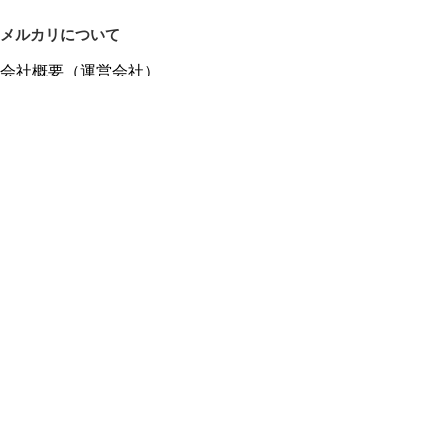
メルカリについて
会社概要（運営会社）
採用情報
プレスリリース
公式ブログ
プレスキット
メルカリUS
メルカリShops
m department（エムデパ）
ヘルプ
ヘルプセンター（ガイド・お問い合わせ）
メルカリShopsでショップを開設する
メルカリShops ショップ管理画面にログイン
メルカリShops出店者向けガイド
お問い合わせ一覧
フリーワードから商品をさがす
プライバシーと利用規約
メルカリ利用規約