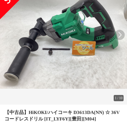
1
/
10
【中古品】HiKOKI/ハイコーキ D3613DA(NN) ☆ 36V
コードレスドリル [IT_LYF6Y][豊田][M04]