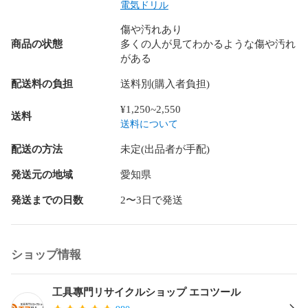
発送目安：入金確認後、通常1〜3営業日以内に発送します。

電気ドリル
匿名配送には対応しておりません。ご購入前に「住所一覧」
傷や汚れあり
へお届け先住所をご登録ください（未登録の場合は取引メッ
商品の状態
多くの人が見てわかるような傷や汚れ
セージでお伺いします）。

がある
配送会社の指定はできません。

配送料の負担
送料別(購入者負担)
【梱包について】

化粧箱・元箱が付属する場合、外装として使用し伝票を直接
¥1,250~2,550
送料
貼って発送する場合があります（別箱での二重梱包は承れま
送料について
せん）。

配送の方法
未定(出品者が手配)
到着後7日保証（初期不良のみ）

発送元の地域
愛知県
※詳しい条件は下部の【保証・返品】をご確認ください。

受取評価の前に、開封・動作確認をお願いいたします（評価
発送までの日数
2〜3日で発送
後は対応が難しい場合があります）。

バッテリー等を含む消耗品は保証対象外です。

状態はできるだけ写真で写すように心がけていますが、気に
ショップ情報
なる点はご購入前にコメントでお問い合わせください。

※沖縄・離島など一部地域は到着までお時間がかかる場合があ
ります。

工具專門リサイクルショップ エコツール