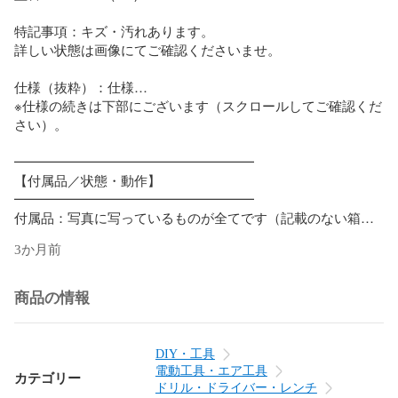
特記事項：キズ・汚れあります。

詳しい状態は画像にてご確認くださいませ。

仕様（抜粋）：仕様…

※仕様の続きは下部にございます（スクロールしてご確認くだ
さい）。

━━━━━━━━━━━━━━━━━━

【付属品／状態・動作】

━━━━━━━━━━━━━━━━━━

付属品：写真に写っているものが全てです（記載のない箱・
オプション等は付属しません）。

3か月前
状態：中古B（中古品）

動作：出品前に、可能な範囲で基本動作を簡易確認していま
す

商品の情報
（設備・環境の都合により一部未確認の場合があります／長
時間・高負荷は未確認）。

━━━━━━━━━━━━━━━━━━

DIY・工具
【発送・保証】

電動工具・エア工具
カテゴリー
━━━━━━━━━━━━━━━━━━

ドリル・ドライバー・レンチ