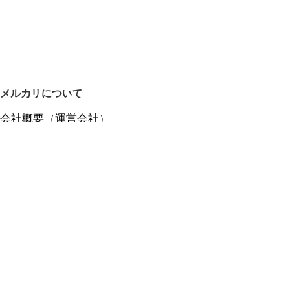
メルカリについて
会社概要（運営会社）
採用情報
プレスリリース
公式ブログ
プレスキット
メルカリUS
メルカリShops
m department（エムデパ）
ヘルプ
ヘルプセンター（ガイド・お問い合わせ）
メルカリShopsでショップを開設する
メルカリShops ショップ管理画面にログイン
メルカリShops出店者向けガイド