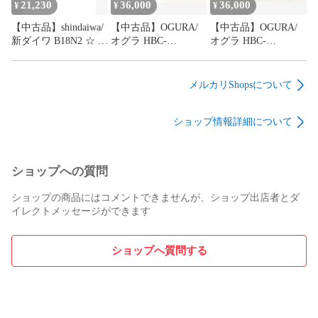
21,230
36,000
36,000
¥
¥
¥
返送送料は当店負担）。

メーカー保証の適用可否はメーカー判断となり、当店では保
【中古品】shindaiwa/
【中古品】OGURA/
【中古品】OGURA/
証できません。

新ダイワ B18N2 ☆ 防
オグラ HBC-
オグラ HBC-
保証の上限は「商品代金＋送料」までとなります。

塵カッタ [IT_NN5US]
613/HBC613 ☆ 13mm
613/HBC613 ☆ 13mm
[半田][M04]
油圧式鉄筋カッター
油圧式鉄筋カッター
[IT_74VJI][小牧]
[IT_ERH6G][小牧]
━━━━━━━━━━━━━━━━━━

メルカリShopsについて
[M04]
[M04]
【発送店舗】

━━━━━━━━━━━━━━━━━━

ショップ情報詳細について
エコツール 豊田インター店

〒471-0841 愛知県豊田市深田町2丁目39-1

定休日：水曜日

ショップへの質問
営業時間：9:00～19:30

電話番号：0565-47-5002

ショップの商品にはコメントできませんが、ショップ出店者とダ
運営元：株式会社 お宝創庫（インボイス番号：
イレクトメッセージができます
T5180001167254）

※当店は工具専門のリユースショップです。

ショップへ質問する
━━━━━━━━━━━━━━━━━━

【当店管理用】

━━━━━━━━━━━━━━━━━━
