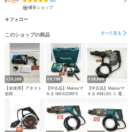
980
【領収書について】

優良ショップ
二重発行防止のため、別途発行はいたしかねます。決済手段
の利用明細等をご利用ください。

フォロー
すべて見る
このショップの商品
━━━━━━━━━━━━━━━━━━

【保証・返品】

━━━━━━━━━━━━━━━━━━

初期不良は到着後7日以内に対応します（到着日を1日目とし
て7日以内）。

初期不良は「基本動作ができない状態」を指します（外観・
消耗・使用感等は対象外）。

29,260
9,790
18,000
※設備・環境の都合により未確認の機能／精度／負荷運転等
¥
¥
¥
は、状況により保証対象外となる場合がございます。

【未使用】アネスト
【中古品】Makita/マ
【中古品】Makita/マ
期間内に取引メッセージでご連絡いただいたもののみ、確認
岩田
キタ HR162DRFX ☆
キタ HM1201 ☆ 電動
のうえ交換または返金で対応します（8日目以降は対応できま
kiwami114B8RTC2 ☆
14.4v充電式ハンマド
ハンマ 六角シャンク
せん）。

スプレーガン
リル/青/バッテリー1
21mm [IT_FPI8G][小
同等品のご用意ができない場合は、返品商品の到着確認後に
[IT_QQOCU][岡岩]
個・充電器
牧][M04]
[M05]
[IT_QI3PG][岡岩]
返金対応となります。

[M05]
返送前に必ず取引メッセージでご連絡ください（初期不良の