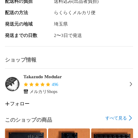
配送料の負担
送料込み(出品者負担)
2系統の独立したエンベロープジェネレーター（ADSR + 
AD/AR）が搭載されており、それぞれダイレクト出力を備え
配送の方法
らくらくメルカリ便
ています。外部モジュールへのモジュレーションソースとし
ても活用できます。

発送元の地域
埼玉県
発送までの日数
2〜3日で発送
## 主な特徴

- ディスクリートOTAステートバリアブルVCF（LP/BP/HP切
替）

ショップ情報
- オーバードライブ対応VCA（最大+7dB）

- デュアルエンベロープ（ADSR + AD/AR）、各8V出力

- Pre/Postルーティングスイッチ

Takazudo Modular
- V/Octトラッキング（4〜5オクターブ）

496
- 26mm薄型設計、極性保護内蔵

メルカリShops
- VCA CV切替（ADSR/AD-AR/HOLD）

- VCF CV切替（ADSR/AD-AR）

フォロー
## 参考動画

すべて見る
このショップの商品
CatSynth TVによるTriviumの紹介動画です。Trovarsi氏と
WestonのDevin氏が機能をオーバービューしています。
