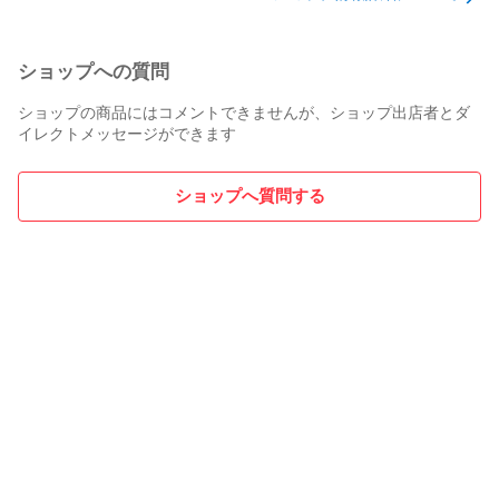
- 電源用リボンケーブル

- ネジ

- Weston Precision Audioステッカー

ショップへの質問
## マニュアル

ショップの商品にはコメントできませんが、ショップ出店者とダ
イレクトメッセージができます
Takazudo Modularではマニュアルに日本語を添えて公開して
います。以下を商品理解の一助として頂ければと。

ショップへ質問する
https://takazudomodular.com/manuals/weston-trivium/

## オマケ: 電氣美術研究會セット付き

モジュラーシンセをもっと多くの方に触って欲しいという願
いの元、電氣美術研究會さまにご協力頂き、モジュラー小物
セットを本商品にバンドルさせて販売させていただいており
ます。パッチケーブルや電源ケーブル、ドレスナットのサン
プルセット、モノラルスプリッターなど、内容は時期に応じ
て変化します。商品に同梱しますので是非お試し下さい！

---
