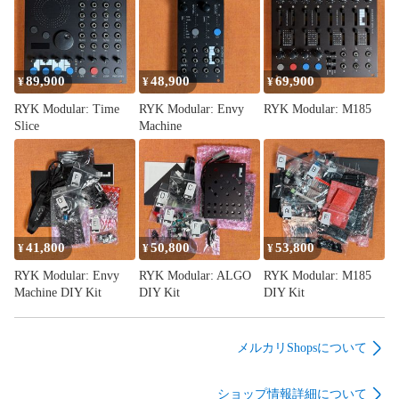
https://youtu.be/bdtp8iI3ns0

Mylar Melodiesによる詳細デモです。アシッドパッチ、キック
ドラム等の多彩な使い方が紹介されています。

https://youtu.be/WmHh5qTomQ8

89,900
48,900
69,900
¥
¥
¥
RYK Modular: Time
RYK Modular: Envy
RYK Modular: M185
Alex106によるハンズオンデモです。

Slice
Machine
https://youtu.be/2NxMu0ElVMI

## 技術仕様

- 幅: 12HP

- 深さ: 26mm

41,800
50,800
53,800
- 消費電力: +12V: 60mA / -12V: 60mA

¥
¥
¥
- 出力インピーダンス: 250Ω

RYK Modular: Envy
RYK Modular: ALGO
RYK Modular: M185
- 入力インピーダンス: 100kΩ以上

Machine DIY Kit
DIY Kit
DIY Kit
- エンベロープレベル: 8V

- 電源接続: 10ピンユーロラック（極性保護内蔵）

メルカリShopsについて
## 付属品

ショップ情報詳細について