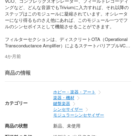
VCO、コンプレックスオシレーター、フィールドレコーディ
ングなど、どんな音源でもTriviumに入力すれば、それ以降の
ステップはこのモジュールに凝縮されています。オシレータ
ーになり得るものさえ他にあれば、このモジュール一つでフ
ルのシンセボイスとして機能させることができます。

フィルターセクションは、ディスクリートOTA（Operational 
Transconductance Amplifier）によるステートバリアブルVCF
です。LP（ローパス）、BP（バンドパス）、HP（ハイパ
4か月前
ス）の3モードをスイッチで切り替えることができます。クリ
ーンでありながら温かみのあるサウンドキャラクターを持
ち、レゾナンスを上げると自己発振に至ります。LPモードで
商品の情報
の自己発振時には約5V p-pのピュアなサイン波を出力しま
す。V/Octトラッキングは4〜5オクターブに対応しています。

ホビー・楽器・アート
VCAセクションにはGainコントロールが装備されており、最
楽器・機材
大+7dBのオーバードライブ領域までプッシュ可能です。ソフ
カテゴリー
鍵盤楽器
トクリッピングにより自然な歪みが得られます。Pre/Postス
シンセサイザー
イッチにより、VCAとフィルターの信号経路の順序を切り替
モジュラーシンセサイザー
えることができ、Preモードではより攻撃的なサウンドを生み
商品の状態
新品、未使用
出せます。
