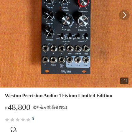
1
/
4
Weston Precision Audio: Trivium Limited Edition
48,800
送料込み(出品者負担)
¥
0