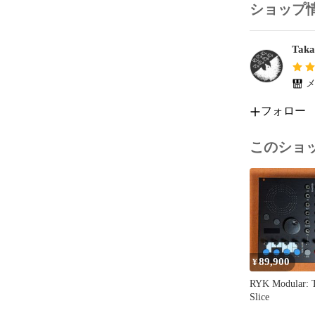
ショップ
## N32B Editor
Taka
PC/Mac
管理できます
使えばスマー
メ
フォロー
https://shik.te
## 仕様

このショ
- サイズ: 208
- 重量: 約0.5kg
- 筐体: メタ
- ノブ解像度: 
- プリセット:
## 互換性

89,900
¥
RYK Modular: 
Ableton Liv
Slice
なDAWに対