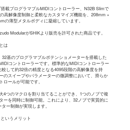
ノブ搭載プログラマブルMIDIコントローラー、N32B Slimで
階の高解像度制御と柔軟なカスタマイズ機能を、208mm × 
 19mmの薄型メタルボディに凝縮しています。

zudo ModularがSHIKより販売を許可された商品です。

mとは

imは、32基のプログラマブルポテンショメーターを搭載した
MIDIコントローラーです。標準的なMIDIコントローラー
比較して約32倍の精度となる4095段階の高解像度を持
ーのスイープやパラメーターの微調整において、滑らか
トロールが可能です。

大4つのマクロを割り当てることができ、1つのノブで複
ターを同時に制御可能。これにより、32ノブで実質的に
ーター制御が実現します。

さというメリット
