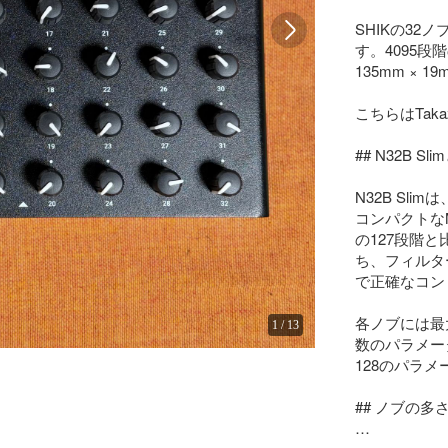
SHIKの32
す。4095段
135mm ×
こちらはTaka
## N32B Sli
N32B Sl
コンパクトな
の127段階と
ち、フィルタ
で正確なコン
各ノブには最
1
/
13
数のパラメー
128のパラメ
## ノブの多