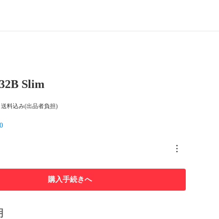
32B Slim
送料込み(出品者負担)
0
購入手続きへ
明