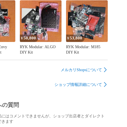
 Editorのチュートリアル動画です。

youtube.com/watch?v=x-RYoGTqdH4

50,800
53,800
¥
¥
Envy
RYK Modular: ALGO
RYK Modular: M185
t
DIY Kit
DIY Kit
本体

 USB-Aケーブル

IN5 MIDIアダプター

メルカリShopsについて


ショップ情報詳細について
o Modularではマニュアルに日本語を添えて公開しています。
解の一助として頂ければと。

への質問
udomodular.com/manuals/shik-n32b-slim/

品にはコメントできませんが、ショップ出店者とダイレクト
いて

できます