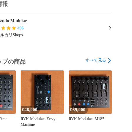
情報


zudo Modular
用の専用Webエディターで、すべての設定をグラフィカルに
。モバイル端末にも対応しており、適切なアダプターを
496
トフォンでも利用可能です。

ルカリShops
ch/n32b-web-editor/

すべて見る
ップの商品
mm × 135mm × 19mm



ルフレーム構造

4095段階

 10スロット

48,900
69,900
¥
¥
Time
RYK Modular: Envy
RYK Modular: M185
e、Logic Pro、Cubase、FL Studio、Bitwig Studioなど主要
Machine
応しています。そのほかMIDI対応ソフトウェア全般で利用