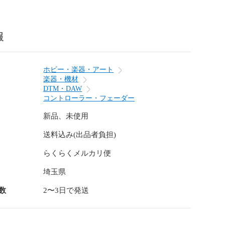
は世の中に色々ありますが、32ノブという多さは大きなメリ
えばミキサーのコントロールに使う場合、1チャンネルに
ム、Pan、リバーブ、ディレイ、EQなどを割り当てる
う間に埋まってしまいます。これを最もフィジカルに解
報
、その分のノブがあるMIDIコントローラーを用意するこ
ホビー・楽器・アート
5段階の高解像度は、モジュラーシンセとの組み合わせで特
楽器・機材
ます。ベーシックなMIDI CCの127段階では、エンベロ
DTM・DAW
急激な変化を表現するとカクカクになってしまいます
コントローラー・フェーダー
Slimではそのような問題はありません。

新品、未使用
送料込み(出品者負担)
の高解像度制御

らくらくメルカリ便
最大4マクロ（実質128パラメーター）

ト内蔵

埼玉県
earn対応（ボタン一つで自動マッピング）

Mode（値ジャンプ防止）

数
2〜3日で発送
t CC、NRPN、RPN、Program Change、Aftertouch、
TRS MIDI接続（IN/OUT/THRU）
