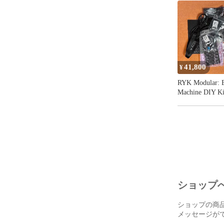
可能です。

## 参考動画

N32B Web
https://www.
41,800
¥
## 付属品

RYK Modular: 
Machine DIY Ki
- N32B Slim 
- USB-C to
- TRS to D
## マニュアル
Takazud
以下を商品理
ショップ
https://takaz
ショップの商
## SHIKにつ
メッセージが