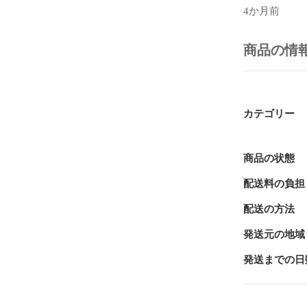
MIDIコン
4か月前
ットです。例
つきボリュー
と、あっとい
商品の情
決する方法は
とです。

また、409
に威力を発揮し
カテゴリー
ープのような
が、N32B 
商品の状態
## 主な特徴

配送料の負担
- 4095段階
配送の方法
- ノブあたり
- 10プリセッ
発送元の地域
- MIDI L
- Pickup 
発送までの日
- CC、14-bi
SysEx対応

- USB-C / 