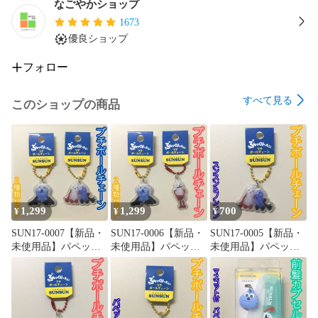
なごやかショップ
1673
＜発送について！＞

優良ショップ
営業時間が平日10時から15時の為、営業時間外・土日祝・夏
季・年末年始のご連絡、発送は出来かねます。

フォロー
早急な発送に努めますが、即日発送・発送方法の指定は出来
かねますのでご了承ください。

すべて見る
このショップの商品
上記をよくお読み頂き、ご理解の上ご購入お願い致します。

対応出来る時間などに制限がある為、ご理解の程よろしくお
願い致します。

1,299
1,299
700
管理番号:d046

¥
¥
¥
SUN17-0007【新品・
SUN17-0006【新品・
SUN17-0005【新品・
キティ

未使用品】パペット
未使用品】パペット
未使用品】パペット
マイメロ

スンスン ぷっくりっ
スンスン ぷっくりっ
スンスン ぷっくりっ
シナモン

たい プチボールチェ
たい プチボールチェ
たい プチボールチェ
サンリオフェス

ーン「スンスンB」＆
ーン「スンスンB」＆
ーン スンスン＆ノン
「スンスン＆ノンノ
「ノンノン」２種類
ノン ボールチェーン
音楽

ン」２種類セット ボ
セット ボールチェー
付き ケイカンパニー