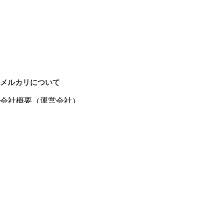
オリジナル

注目

目立つ

春

夏

アイボリー

紫
メルカリについて
会社概要（運営会社）
採用情報
プレスリリース
公式ブログ
プレスキット
メルカリUS
メルカリShops
m department（エムデパ）
ヘルプ
ヘルプセンター（ガイド・お問い合わせ）
メルカリShopsでショップを開設する