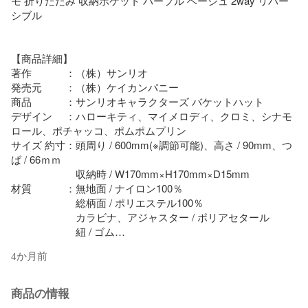
モ 折りたたみ 収納ポケット パープル ベージュ 2way リバー
シブル

【商品詳細】

著作　　　 ：（株）サンリオ

発売元　　 ：（株）ケイカンパニー

商品　　　 ：サンリオキャラクターズ バケットハット

デザイン　 ：ハローキティ、マイメロディ、クロミ、シナモ
ロール、ポチャッコ、ポムポムプリン

サイズ 約寸：頭周り / 600mm(※調節可能)、高さ / 90mm、つ
ば / 66ｍｍ

　　　　　　 収納時 / W170mm×H170mm×D15mm

材質　　　 ：無地面 / ナイロン100％

　　　　　　 総柄面 / ポリエステル100％

　　　　　　 カラビナ、アジャスター / ポリアセタール

　　　　　　 紐 / ゴム

4か月前
★楽器を演奏しているサンリオキャラクター達が描かれたバ
ケットハット(^^)/

商品の情報
★かわいいデザイン柄とシンプルなベージュをリバーシブル