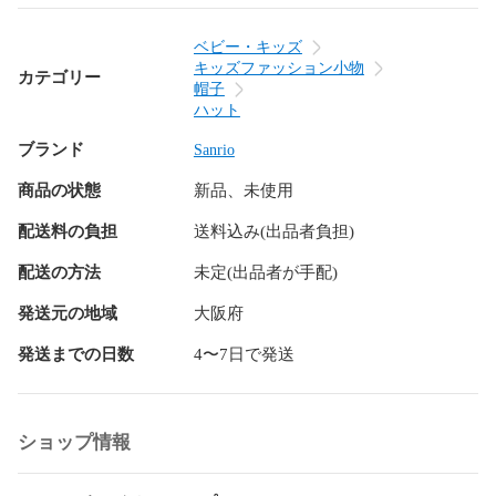
で使い分けできる◎

★花見やアウトドアシーンでの日除け・紫外線対策として幅
ベビー・キッズ
広く活用できます！

キッズファッション小物
カテゴリー
★便利なサイズ調節可能アジャスター付き(/・ω・)/

帽子
ハット
ブランド
Sanrio
【商品状態】

●新品・未使用品となり、画像に写っている物が全てになりま
商品の状態
新品、未使用
す。

●新品・未使用品となりますが、付属の箱や袋には傷や箱潰れ
配送料の負担
送料込み(出品者負担)
がある場合がございます。

●素人の採寸の為、多少の誤差はご容赦ください。

配送の方法
未定(出品者が手配)
●カメラに映らない小さなキズや汚れがある場合がございま
発送元の地域
大阪府
す。

●ノークレーム・ノーリターン・ノーキャンセルとなります。

発送までの日数
4〜7日で発送
  返品、交換はしておりませんのでご了承できる方のみのお取
り引きでお願いいたします。

●掲載いたしました画像は、実際の出品物を撮影したものです
が、

ショップ情報
  撮影状態やカメラの性質などにより、実物の色調との相違が
ある場合があります。
