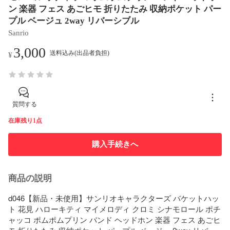
ン 楽器 フェス あごヒモ 折りたたみ 収納ポケット パー
プル ベージュ 2way リバーシブル
Sanrio
3,000
送料込み(出品者負担)
¥
質問する
在庫残り1点
購入手続きへ
商品の説明
d046【新品・未使用】サンリオキャラクターズ バケットハッ
ト 花見 ハローキティ マイメロディ クロミ シナモロール ポチ
ャッコ ポムポムプリン バンド ヘッドホン 楽器 フェス あごヒ