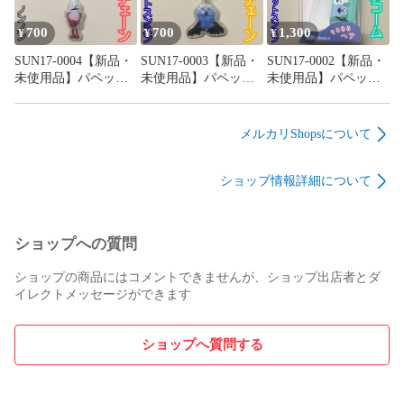
ギター

ールチェーン付 キー
ン付 キーホルダー バ
キーホルダー バッグ
ベース

ホルダー バッグ 鞄
ッグ リュック 鞄 ポ
リュック 鞄 ポーチ
700
700
1,300
¥
¥
¥
キーボード

ポーチ 通勤 通学 キ
ーチ 通勤 通学 キャ
通勤 通学 キャラクタ
ピアノ

SUN17-0004【新品・
SUN17-0003【新品・
SUN17-0002【新品・
ャラクター 大人気 目
ラクター 大人気 目印
ー 大人気 目印 立体
マイク

未使用品】パペット
未使用品】パペット
未使用品】パペット
印 立体的 透明感 プ
立体的 透明感 プレゼ
的 透明感 プレゼント
DJ

スンスン ぷっくりっ
スンスン ぷっくりっ
スンスン マスコット
レゼント
ント
ドラム

たい プチボールチェ
たい プチボールチェ
付き 前髪カプセルコ
ーン ノンノン ボール
ーン スンスンB ボー
ーム PUPPET
タオル

メルカリShopsについて
チェーン付き ケイカ
ルチェーン付き ケイ
SUNSUN うるさらヘ
バケット

ンパニー キーホルダ
カンパニー キーホル
ア 折りたたみ くし
ハット

ショップ情報詳細について
ー バッグ リュック
ダー バッグ リュック
コーム ブラシ 携帯用
帽子

鞄 ポーチ 通勤 通学
鞄 ポーチ 通勤 通学
持ち運び ヘアアレン
日除け

可愛い キャラクター
可愛い キャラクター
ジ エチケット 女の子
熱中症

大人気 目印 立体的
大人気 目印 立体的
女性 身だしなみ かわ
ショップへの質問
顎紐

透明感 プレゼント
透明感 プレゼント
いい プレゼント
裏返し

ショップの商品にはコメントできませんが、ショップ出店者とダ
裏表

イレクトメッセージができます
リバーシブル

収納

学生

ショップへ質問する
子供

キッズ

幼児
