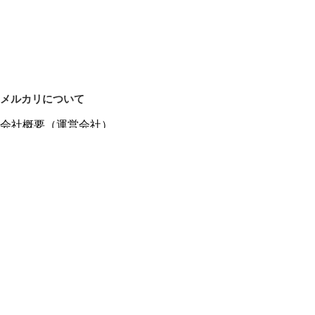
メルカリについて
会社概要（運営会社）
採用情報
プレスリリース
公式ブログ
プレスキット
メルカリUS
メルカリShops
m department（エムデパ）
ヘルプ
ヘルプセンター（ガイド・お問い合わせ）
メルカリShopsでショップを開設する
メルカリShops ショップ管理画面にログイン
メルカリShops出店者向けガイド