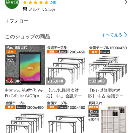
240
メルカリShops
フォロー
すべて見る
このショップの商品
35,000
15,840
33,000
¥
¥
¥
中古 Pad 第9世代 Wi-
【8/17以降順次対
【8/17以降順次対
Fi+Cellular 64GB(A品)
応】 中古 会議テーブ
応】 中古 会議テーブ
本体のみ タブレット
ル 3台セット 豊通フ
ル 10台セット 豊通フ
整備済 A2604 Apple
ァシリティーズ 幅
ァシリティーズ 幅
softbank 82-5R60710E
1200×奥行450×高さ
1200×奥行450×高さ
送料無料
700mm ホワイト 折り
700mm ホワイト 折り
畳み ソフトエッジ 会
畳み ソフトエッジ 会
議机 会議用テーブル
議机 会議用テーブル