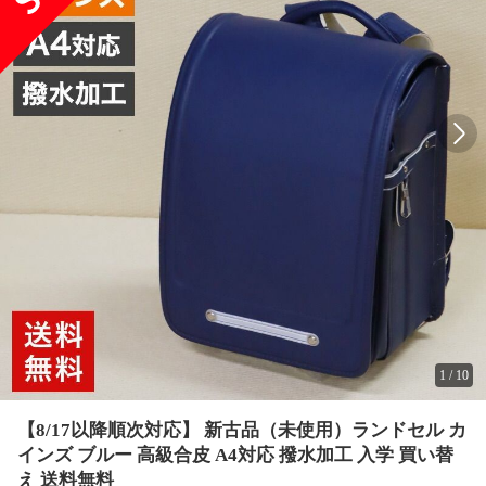
1
/
10
【8/17以降順次対応】 新古品（未使用）ランドセル カ
インズ ブルー 高級合皮 A4対応 撥水加工 入学 買い替
え 送料無料