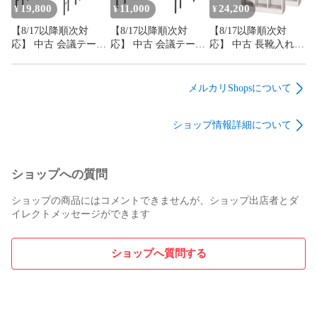
ミーティングテーブ
ミーティングテーブ
19,800
11,000
24,200
¥
¥
¥
ル 地域限定送料無料
ル 地域限定送料無料
【8/17以降順次対
【8/17以降順次対
【8/17以降順次対
応】 中古 会議テーブ
応】 中古 会議テーブ
応】 中古 長靴入れ
ル 4台セット 豊通フ
ル 2台セット 豊通フ
シューズボックス 12
ァシリティーズ 幅
ァシリティーズ 幅
人用 2台セット 豊國
1200×奥行450×高さ
1200×奥行450×高さ
工業 幅1044×奥行
メルカリShopsについて
700mm ホワイト 折り
700mm ホワイト 折り
350×高さ1666mm ホ
畳み ソフトエッジ 会
畳み ソフトエッジ 会
ワイトグレー オープ
ショップ情報詳細について
議机 会議用テーブル
議机 会議用テーブル
ンタイプ 収納ロッカ
ミーティングテーブ
ミーティングテーブ
ー 地域限定送料無料
ル 地域限定送料無料
ル 地域限定送料無料
ショップへの質問
ショップの商品にはコメントできませんが、ショップ出店者とダ
イレクトメッセージができます
ショップへ質問する