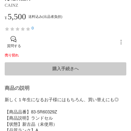
CAINZ
5,500
送料込み(出品者負担)
¥
0
質問する
売り切れ
購入手続きへ
商品の説明
新しく１年生になるお子様にはもちろん、買い替えにも◎

【商品品番】83-5R60329Z

【商品説明】ランドセル

【状態】新古品（未使用）

【品質ランク】A
