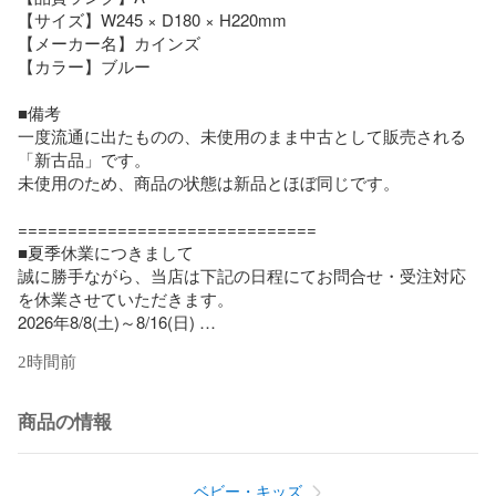
【サイズ】W245 × D180 × H220mm

【メーカー名】カインズ

【カラー】ブルー

■備考

一度流通に出たものの、未使用のまま中古として販売される
「新古品」です。

未使用のため、商品の状態は新品とほぼ同じです。

==============================

■夏季休業につきまして

誠に勝手ながら、当店は下記の日程にてお問合せ・受注対応
を休業させていただきます。

2026年8/8(土)～8/16(日) 

※商品の発送・お問合せは8/17(月)以降の対応となります。 

2時間前
順次のご対応となりますので、通常よりお時間を頂戴する可
能性がございます。 

ご迷惑をおかけいたしますが、何卒よろしくお願いいたしま
商品の情報
す。

ベビー・キッズ