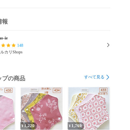
目のゴワつきを抑えるため余分な縫い代はカットしています。

します♪♪♪

情報
ーーーーーーーーーーーーーー

o-ie
キン

148
ルカリShops
すべて見る
ップの商品
1,220
1,760
¥
¥