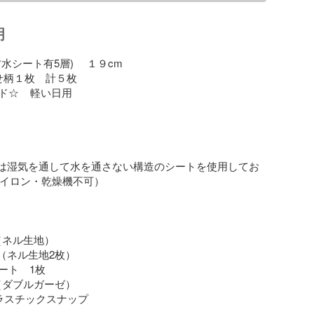
明
水シート有5層) 　１９cm

せ柄１枚　計５枚

    軽い日用

トは湿気を通して水を通さない構造のシートを使用してお
アイロン・乾燥機不可）

 綿（ネル生地）

綿 （ネル生地2枚）

ト　1枚

  綿（ダブルガーゼ）

 プラスチックスナップ
