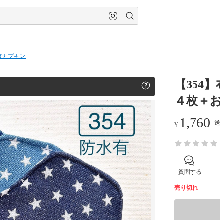
布ナプキン
【354
４枚＋
1,760
送
¥
質問する
売り切れ