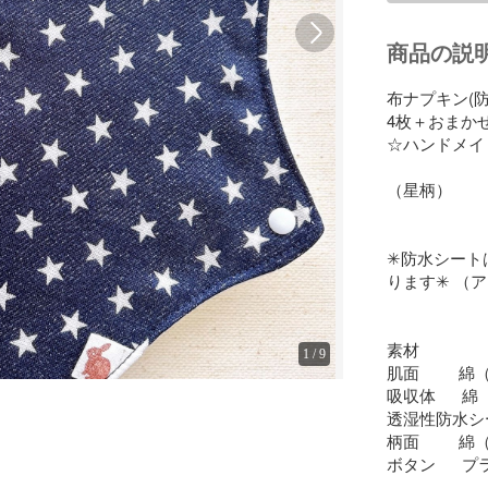
商品の説
布ナプキン(防
4枚＋おまか
☆ハンドメイド☆
（星柄）

✳︎防水シー
ります✳︎ （
素材

1
/
9
肌面        
吸収体      
透湿性防水シー
柄面       
ボタン     