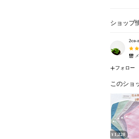
✳︎  縫い
よろしくお願い
ショップ
ーーーーーー
2co-n
nicoco布ナプ
布ナプキン

布ライナー

メ
温活

フォロー
2co-no-ie

2coの家

このショ
1,220
¥