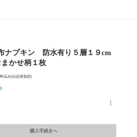
】布ナプキン 防水有り５層１９cm
おまかせ柄１枚
料込み(出品者負担)
0
購入手続きへ