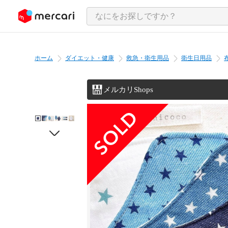
ンツにスキップ
ホーム
ダイエット・健康
救急・衛生用品
衛生日用品
メルカリShops