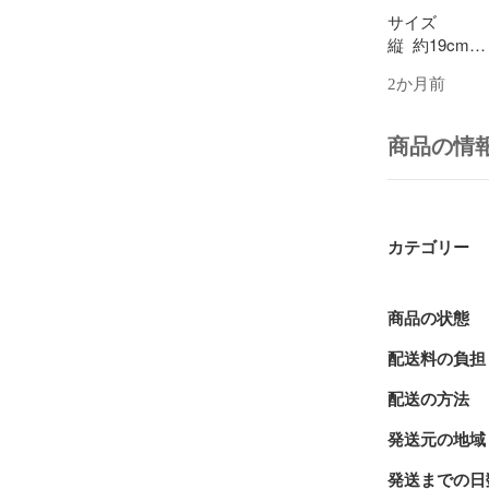
サイズ

縦  約19cm

横  約17cm
2か月前
生地にみられ
ス）です(*^^*)
商品の情
布ライナー1
付けております
（タグはラン
カテゴリー
翌日発送を心
す。

商品の状態
配送料の負担
ハンドメイド
配送の方法
✳︎  洗濯
発送元の地域
てあります。

✳︎  型崩れ
発送までの日