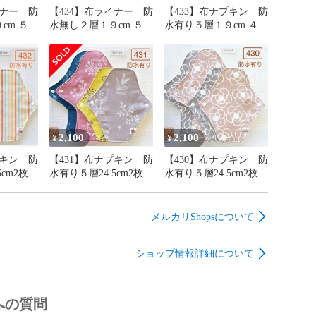
イナー 防
【434】布ライナー 防
【433】布ナプキン 防
 ５枚
水無し２層１９cm ５枚
水有り５層１９cm ４枚
１枚
＋おまかせ柄１枚
＋おまかせ柄１枚
2,100
2,100
¥
¥
プキン 防
【431】布ナプキン 防
【430】布ナプキン 防
5cm2枚・
水有り５層24.5cm2枚・
水有り５層24.5cm2枚・
まかせ柄
19cm2枚＋おまかせ柄
19cm2枚＋おまかせ柄
24.5cm１枚
24.5cm１枚
メルカリShopsについて
ショップ情報詳細について
への質問