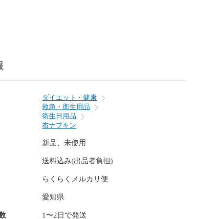
 （閉じた状態　約7cm）

る黒や茶色っぽいつぶつぶは無漂白の生地の特性（綿カ


報
9cmと同じサイズのため、区別するためにスタンプタグを
。

ダイエット・健康
ダムです）

救急・衛生用品
衛生日用品
布ナプキン
がけていますが万が一遅れる場合はご連絡させて頂きま
新品、未使用
送料込み(出品者負担)
品；以下の点に注意して作製しています。

らくらくメルカリ便
時の縮みを少なくするためネル生地とダブルガーゼは水通しし
愛知県
を少なくするために布目に沿って裁断しています。

数
1〜2日で発送