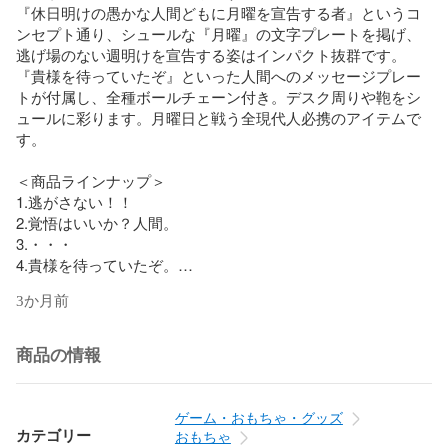
『休日明けの愚かな人間どもに月曜を宣告する者』というコ
ンセプト通り、シュールな『月曜』の文字プレートを掲げ、
逃げ場のない週明けを宣告する姿はインパクト抜群です。

『貴様を待っていたぞ』といった人間へのメッセージプレー
トが付属し、全種ボールチェーン付き。デスク周りや鞄をシ
ュールに彩ります。月曜日と戦う全現代人必携のアイテムで
す。

＜商品ラインナップ＞

1.逃がさない！！

2.覚悟はいいか？人間。

3.・・・

4.貴様を待っていたぞ。

3か月前
商品名 : 月曜マンフィギュアキーホルダー

メーカー : ブシロードクリエイティブ

商品の情報
キャラクター : 月曜マン

タイプ : マスコットフィギュア

材質素材 本体： PVC・ABS プレート： ABS ボールチェー
ゲーム・おもちゃ・グッズ
ン： 金属

カテゴリー
おもちゃ