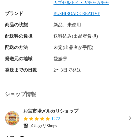
サイズ : 約40mm

カプセルトイ・ガチャガチャ
商品状態：未使用・ミニブック付属・内袋は未開封です(カプ
ブランド
セルは省きます)

BUSHIROAD CREATIVE
商品の状態
新品、未使用
分類 : ガチャガチャ ・ カプセルトイ

JANコード : 4570194437143

配送料の負担
送料込み(出品者負担)
DATECODE ： 20260331

SHIPPINGCODE : NEKO

配送の方法
未定(出品者が手配)
(C)getsuyouman

発送元の地域
愛媛県
ENGLISHNAME : Getsuyouman Figure Keychain Bushiroad 
発送までの日数
2〜3日で発送
Creative Capsule Toy FIGURE KAWAII

IDコード : 110925

#月曜マン

ショップ情報
#ブシロードクリエイティブ

#カプセルトイ

#ガチャガチャ

お宝市場メルカリショップ
#面白グッズ

1272
#シュール

メルカリShops
#月曜日

#仕事辞めたい
