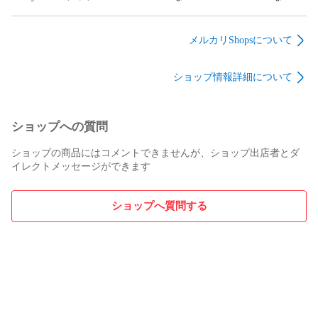
バブルヘッドドール
し根付チャーム 【全
し根付チャーム 【全
パレード 【全5種セ
5種セット】 ベネリ
5種セット＋ＤＰディ
ット＋ＤＰディスプ
ック マルコロチャン
スプレイ台紙おまけ
メルカリShopsについて
レイ台紙おまけ付
動物 猫グッズ フィギ
付き】 ベネリック マ
き】 ベネリック シェ
ュア ガチャガチャ カ
ルコロチャン 動物 猫
ショップ情報詳細について
イキー！ monchhichi
プセルトイ 即納 在庫
グッズ フィギュア ガ
グッズ フィギュア ガ
品 送料無料 追跡あり
チャガチャ カプセル
チャガチャ カプセル
トイ 即納 在庫品 送
トイ 即納 在庫品 送
料無料 追跡あり
ショップへの質問
料無料 追跡あり
ショップの商品にはコメントできませんが、ショップ出店者とダ
イレクトメッセージができます
ショップへ質問する