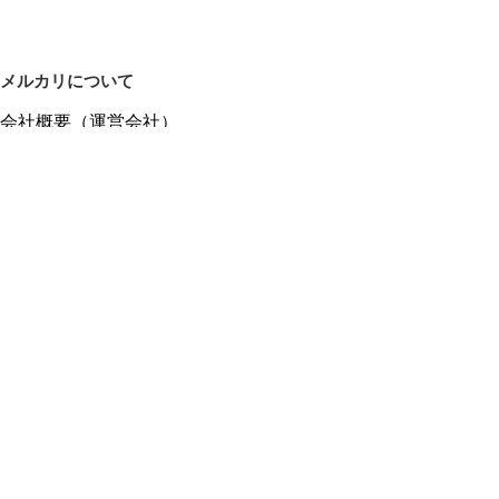
メルカリについて
会社概要（運営会社）
採用情報
プレスリリース
公式ブログ
プレスキット
メルカリUS
メルカリShops
m department（エムデパ）
ヘルプ
ヘルプセンター（ガイド・お問い合わせ）
メルカリShopsでショップを開設する
メルカリShops ショップ管理画面にログイン
メルカリShops出店者向けガイド
お問い合わせ一覧
フリーワードから商品をさがす
プライバシーと利用規約