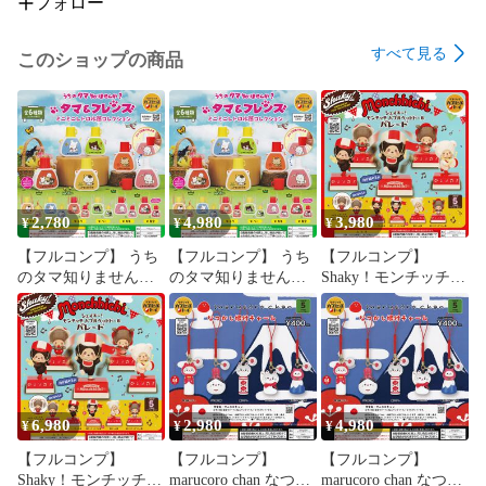
フォロー
#フィギュアキーホルダー

#ネタ系アイテム

すべて見る
このショップの商品
2,780
4,980
3,980
¥
¥
¥
【フルコンプ】 うち
【フルコンプ】 うち
【フルコンプ】
のタマ知りません
のタマ知りません
Shaky！モンチッチ
か？ タマ＆フレンズ
か？ タマ＆フレンズ
バブルヘッドドール
ミニミニレトロ水筒
ミニミニレトロ水筒
パレード 【全5種セ
コレクション 【全6
コレクション 【全6
ット】 ベネリック シ
種セット】 ベネリッ
種セット＋ＤＰディ
ェイキー！
ク グッズ フィギュア
スプレイ台紙おまけ
monchhichi グッズ フ
ガチャガチャ カプセ
付き】 ベネリック グ
ィギュア ガチャガチ
ルトイ 即納 在庫品
ッズ フィギュア ガチ
ャ カプセルトイ 即納
6,980
2,980
4,980
¥
¥
¥
送料無料 追跡あり
ャガチャ カプセルト
在庫品 送料無料 追跡
【フルコンプ】
【フルコンプ】
【フルコンプ】
イ 即納 在庫品 送料
あり
Shaky！モンチッチ
marucoro chan なつか
marucoro chan なつか
無料 追跡あり