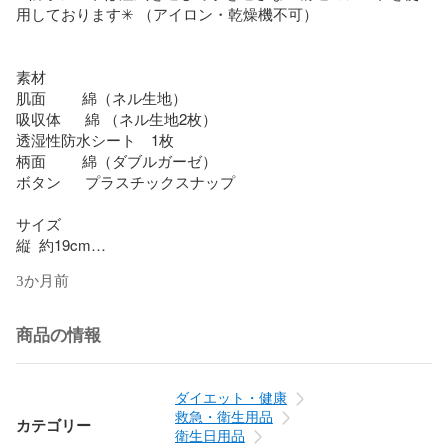
用しております✳︎ （アイロン・乾燥機不可）

素材

肌面         綿（ネル生地）

吸収体      綿 （ネル生地2枚）

透湿性防水シート　1枚

柄面         綿（ダブルガーゼ）

ボタン      プラスチックスナップ

サイズ

縦  約19cm

横  約17cm （閉じた状態　約7cm）

3か月前
生地にみられる黒や茶色っぽいつぶつぶは無漂白の生地の特
性（綿カス）です(*^^*)

商品の情報
布ライナー19cmと同じサイズのため、区別するためにスタン
プタグを付けております。

ダイエット・健康
（タグはランダムです）

救急・衛生用品
カテゴリー
衛生日用品