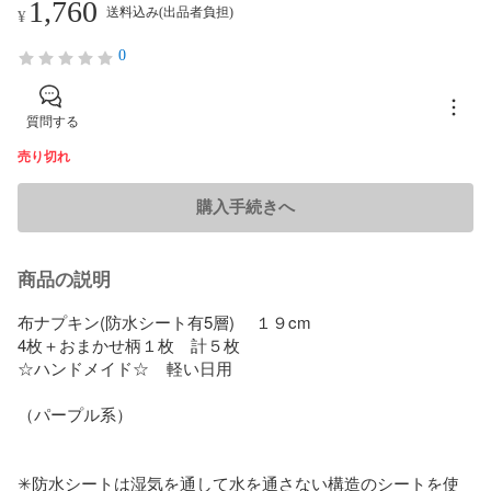
1,760
送料込み(出品者負担)
¥
0
質問する
売り切れ
購入手続きへ
商品の説明
布ナプキン(防水シート有5層) 　１９cm

4枚＋おまかせ柄１枚　計５枚

☆ハンドメイド☆    軽い日用

（パープル系）

✳︎防水シートは湿気を通して水を通さない構造のシートを使