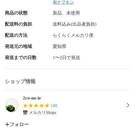
布ナプキン
翌日発送を心がけていますが万が一遅れる場合はご連絡させ
商品の状態
新品、未使用
て頂きます。

配送料の負担
送料込み(出品者負担)
ハンドメイド品；以下の点に注意して作製しています。

配送の方法
らくらくメルカリ便
✳︎  洗濯時の縮みを少なくするためネル生地とダブルガーゼは
発送元の地域
愛知県
水通ししてあります。

発送までの日数
1〜2日で発送
✳︎  型崩れを少なくするために布目に沿って裁断しています。

✳︎  縫い目のゴワつきを抑えるため余分な縫い代はカットして
います。

ショップ情報
よろしくお願いします♪♪♪

2co-no-ie
ーーーーーーーーーーーーーーーーーーーー

149
nicoco布ナプキン

メルカリShops
布ナプキン

布ライナー

フォロー
温活
