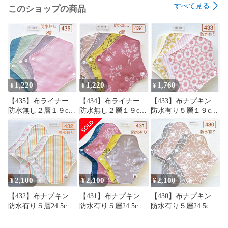
すべて見る
このショップの商品
2co-no-ie

2coの家

1,220
1,220
1,760
¥
¥
¥
【435】布ライナー
【434】布ライナー
【433】布ナプキン
防水無し２層１９cm
防水無し２層１９cm
防水有り５層１９cm
５枚＋おまかせ柄１
５枚＋おまかせ柄１
４枚＋おまかせ柄１
枚
枚
枚
2,100
2,100
2,100
¥
¥
¥
【432】布ナプキン
【431】布ナプキン
【430】布ナプキン
防水有り５層24.5cm2
防水有り５層24.5cm2
防水有り５層24.5cm2
枚・19cm2枚＋おまか
枚・19cm2枚＋おまか
枚・19cm2枚＋おまか
せ柄24.5cm１枚
せ柄24.5cm１枚
せ柄24.5cm１枚