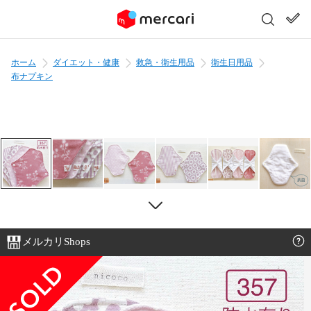
ホーム
ダイエット・健康
救急・衛生用品
衛生日用品
布ナプキン
メルカリShops