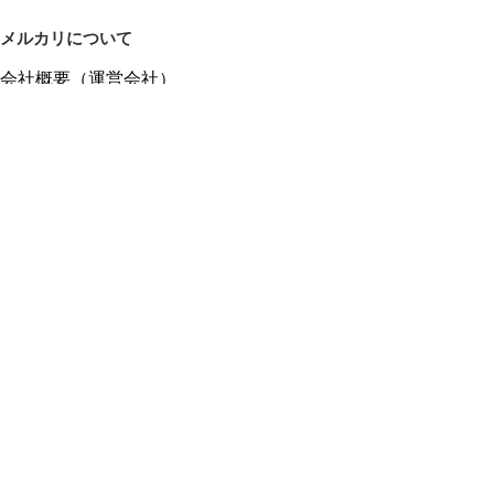
メルカリについて
会社概要（運営会社）
採用情報
プレスリリース
公式ブログ
プレスキット
メルカリUS
メルカリShops
m department（エムデパ）
ヘルプ
ヘルプセンター（ガイド・お問い合わせ）
メルカリShopsでショップを開設する
メルカリShops ショップ管理画面にログイン
メルカリShops出店者向けガイド
お問い合わせ一覧
フリーワードから商品をさがす
プライバシーと利用規約
メルカリ利用規約