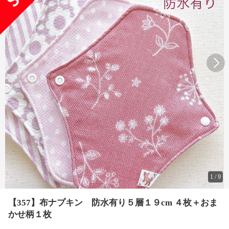
1
/
9
【357】布ナプキン 防水有り５層１９cm ４枚＋おま
かせ柄１枚