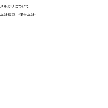
メルカリについて
会社概要（運営会社）
採用情報
プレスリリース
公式ブログ
プレスキット
メルカリUS
メルカリShops
m department（エムデパ）
ヘルプ
ヘルプセンター（ガイド・お問い合わせ）
メルカリShopsでショップを開設する
メルカリShops ショップ管理画面にログイン
メルカリShops出店者向けガイド
お問い合わせ一覧
フリーワードから商品をさがす
プライバシーと利用規約
メルカリ利用規約