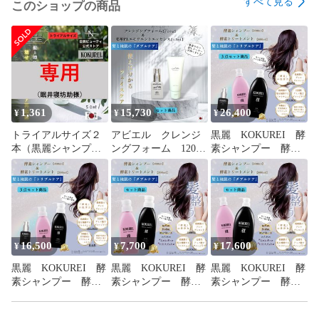
すべて見る
このショップの商品
1,361
15,730
26,400
¥
¥
¥
トライアルサイズ２
アビエル クレンジ
黒麗 KOKUREI 酵
本（黒麗シャンプ
ングフォーム 120ｇ
素シャンプー 酵素
ー 50ｍL、薬用アビ
薬用アビエル PLエ
ヘアートリートメン
エル エモリエント
モリエントエッセン
トリンス 各800mL
エッセンス 3ｍL）
ス 45ｍL セット
薬用育毛剤 50ｍL
3点セット
16,500
7,700
17,600
¥
¥
¥
黒麗 KOKUREI 酵
黒麗 KOKUREI 酵
黒麗 KOKUREI 酵
素シャンプー 酵素
素シャンプー 酵素
素シャンプー 酵素
ヘアートリートメン
ヘアートリートメン
ヘアートリートメン
トリンス 各300mL
トリンス 各300mL
トリンス 各800mL