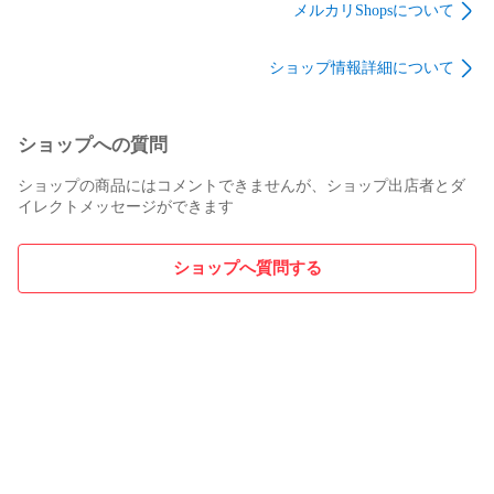
薬用育毛剤 50ｍL
セット
セット
メルカリShopsについて
3点セット
ショップ情報詳細について
ショップへの質問
ショップの商品にはコメントできませんが、ショップ出店者とダ
イレクトメッセージができます
ショップへ質問する