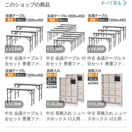
すべて見る
このショップの商品
15,840
33,000
19,800
¥
¥
¥
中古 会議テーブル 3
中古 会議テーブル 10
中古 会議テーブル 4
台セット 豊通ファシ
台セット 豊通ファシ
台セット 豊通ファシ
リティーズ 幅1200×
リティーズ 幅1200×
リティーズ 幅1200×
奥行450×高さ700mm
奥行450×高さ700mm
奥行450×高さ700mm
ホワイト 折り畳み ソ
ホワイト 折り畳み ソ
ホワイト 折り畳み ソ
フトエッジ 会議机 会
フトエッジ 会議机 会
フトエッジ 会議机 会
議用テーブル ミーテ
議用テーブル ミーテ
議用テーブル ミーテ
ィングテーブル 地域
ィングテーブル 地域
ィングテーブル 地域
限定送料無料
限定送料無料
限定送料無料
11,000
24,200
13,200
¥
¥
¥
中古 会議テーブル 2
中古 長靴入れ シュー
中古 長靴入れ シュー
台セット 豊通ファシ
ズボックス 12人用 2
ズボックス 12人用 豊
リティーズ 幅1200×
台セット 豊國工業 幅
國工業 幅1044×奥行
奥行450×高さ700mm
1044×奥行350×高さ
350×高さ1666mm ホ