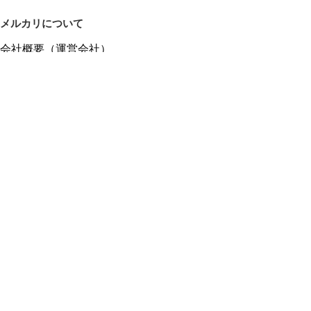
メルカリについて
会社概要（運営会社）
採用情報
プレスリリース
公式ブログ
プレスキット
メルカリUS
メルカリShops
m department（エムデパ）
ヘルプ
ヘルプセンター（ガイド・お問い合わせ）
メルカリShopsでショップを開設する
メルカリShops ショップ管理画面にログイン
メルカリShops出店者向けガイド
お問い合わせ一覧
フリーワードから商品をさがす
プライバシーと利用規約
メルカリ利用規約