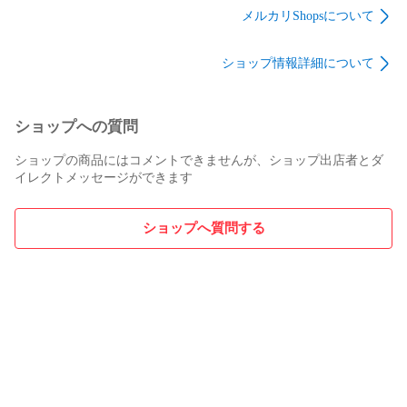
ホワイト 折り畳み ソ
1666mm ホワイトグ
ワイトグレー オープ
メルカリShopsについて
フトエッジ 会議机 会
レー オープンタイプ
ンタイプ 収納ロッカ
議用テーブル ミーテ
収納ロッカー 地域限
ー 地域限定送料無料
ショップ情報詳細について
ィングテーブル 地域
定送料無料
限定送料無料
ショップへの質問
ショップの商品にはコメントできませんが、ショップ出店者とダ
イレクトメッセージができます
ショップへ質問する