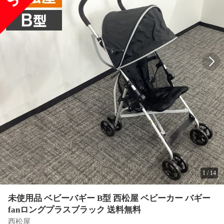
1
/
14
未使用品 ベビーバギー B型 西松屋 ベビーカー バギー
fanロングプラスブラック 送料無料
西松屋