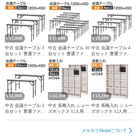
15,840
33,000
19,800
¥
¥
¥
中古 会議テーブル 3
中古 会議テーブル 10
中古 会議テーブル 4
台セット 豊通ファシ
台セット 豊通ファシ
台セット 豊通ファシ
リティーズ 幅1200×
リティーズ 幅1200×
リティーズ 幅1200×
奥行450×高さ700mm
奥行450×高さ700mm
奥行450×高さ700mm
ホワイト 折り畳み ソ
ホワイト 折り畳み ソ
ホワイト 折り畳み ソ
フトエッジ 会議机 会
フトエッジ 会議机 会
フトエッジ 会議机 会
議用テーブル ミーテ
議用テーブル ミーテ
議用テーブル ミーテ
ィングテーブル 地域
ィングテーブル 地域
ィングテーブル 地域
限定送料無料
限定送料無料
限定送料無料
11,000
24,200
13,200
¥
¥
¥
中古 会議テーブル 2
中古 長靴入れ シュー
中古 長靴入れ シュー
台セット 豊通ファシ
ズボックス 12人用 2
ズボックス 12人用 豊
リティーズ 幅1200×
台セット 豊國工業 幅
國工業 幅1044×奥行
奥行450×高さ700mm
1044×奥行350×高さ
350×高さ1666mm ホ
ホワイト 折り畳み ソ
1666mm ホワイトグ
ワイトグレー オープ
メルカリShopsについて
フトエッジ 会議机 会
レー オープンタイプ
ンタイプ 収納ロッカ