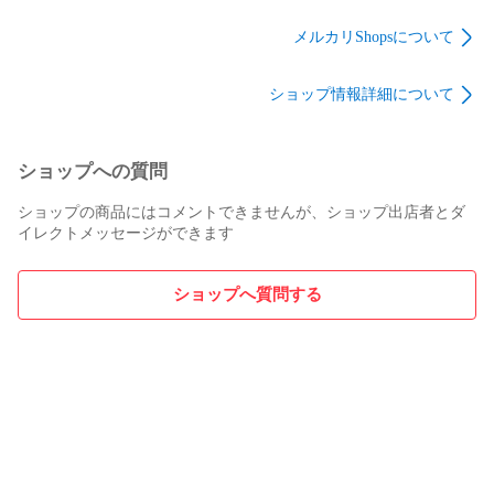
【全5種セット＋ＤＰ
ト】 ベネリック 有色
＋ＤＰディスプレイ
ディスプレイ台紙お
透明 第五弾 kerounen
台紙おまけ付き】 ベ
メルカリShopsについて
まけ付き】 ベネリッ
the CAPSULE TOY グ
ネリック 有色透明 第
ク Sanrio characters ミ
ッズ フィギュア ガチ
五弾 kerounen the
ショップ情報詳細について
ニチュアグッズ フィ
ャガチャ カプセルト
CAPSULE TOY グッ
ギュア ガチャガチャ
イ 即納 在庫品 送料
ズ フィギュア ガチャ
カプセルトイ 即納 在
無料 追跡あり
ガチャ カプセルトイ
庫品 送料無料 追跡あ
即納 在庫品 送料無料
ショップへの質問
り
追跡あり
ショップの商品にはコメントできませんが、ショップ出店者とダ
イレクトメッセージができます
ショップへ質問する