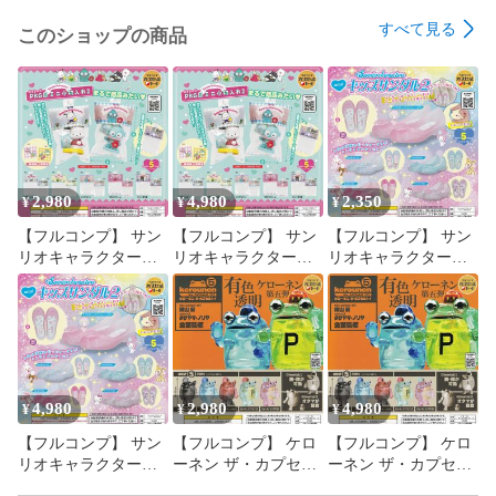
#猫グッズ

すべて見る
このショップの商品
2,980
4,980
2,350
¥
¥
¥
【フルコンプ】 サン
【フルコンプ】 サン
【フルコンプ】 サン
リオキャラクターズ
リオキャラクターズ
リオキャラクターズ
PKG風ミニ小物入れ2
PKG風ミニ小物入れ2
miniキッズサンダル2
【全5種セット】 ベ
【全5種セット＋ＤＰ
【全5種セット】 ベ
ネリック Sanrio
ディスプレイ台紙お
ネリック Sanrio
characters パッケージ
まけ付き】 ベネリッ
characters ミニチュア
風 ミニチュアグッズ
ク Sanrio characters パ
グッズ フィギュア ガ
ガチャガチャ カプセ
ッケージ風 ミニチュ
チャガチャ カプセル
ルトイ 即納 在庫品
アグッズ ガチャガチ
トイ 即納 在庫品 送
4,980
2,980
4,980
¥
¥
¥
送料無料 追跡あり
ャ カプセルトイ 即納
料無料 追跡あり
【フルコンプ】 サン
【フルコンプ】 ケロ
【フルコンプ】 ケロ
在庫品 送料無料 追跡
リオキャラクターズ
ーネン ザ・カプセル
ーネン ザ・カプセル
あり
miniキッズサンダル2
トイ5 【全5種セッ
トイ5 【全5種セット