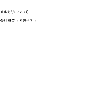
メルカリについて
会社概要（運営会社）
採用情報
プレスリリース
公式ブログ
プレスキット
メルカリUS
メルカリShops
m department（エムデパ）
ヘルプ
ヘルプセンター（ガイド・お問い合わせ）
メルカリShopsでショップを開設する
メルカリShops ショップ管理画面にログイン
メルカリShops出店者向けガイド
お問い合わせ一覧
フリーワードから商品をさがす
プライバシーと利用規約