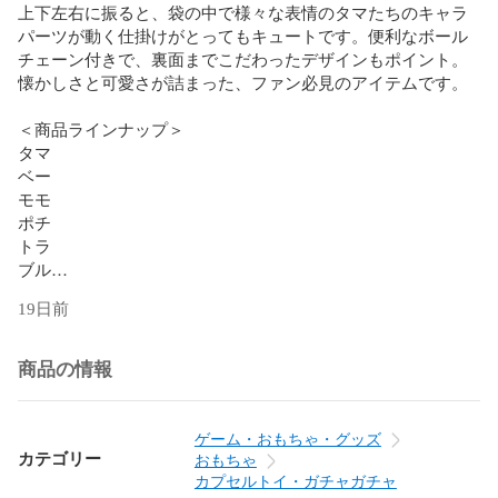
上下左右に振ると、袋の中で様々な表情のタマたちのキャラ
パーツが動く仕掛けがとってもキュートです。便利なボール
チェーン付きで、裏面までこだわったデザインもポイント。
懐かしさと可愛さが詰まった、ファン必見のアイテムです。

＜商品ラインナップ＞

タマ

ベー

モモ

ポチ

トラ

ブル

19日前
商品名 : うちのタマ知りませんか？ タマ＆フレンズ シャカシ
ャカフレークシールふうチャーム

メーカー : ベネリック

商品の情報
キャラクター : タマ＆フレンズ

タイプ : アクセサリーグッズ

ゲーム・おもちゃ・グッズ
材質素材 : PVC・アクリル・鉄

カテゴリー
おもちゃ
サイズ : 約H60mm × 約W45mm

カプセルトイ・ガチャガチャ