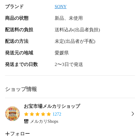
商品状態：未使用・ミニブック付属・内袋は未開封です(カプ
ブランド
セルは省きます)

SONY
商品の状態
新品、未使用
分類 : ガチャガチャ ・ カプセルトイ

JANコード : 4990593541706

配送料の負担
送料込み(出品者負担)
DATECODE ： 20260422

SHIPPINGCODE : NEKO

配送の方法
未定(出品者が手配)
(C)Sony Creative Products Inc.

発送元の地域
愛媛県
ENGLISH NAME : Tama & Friends Shaka Shaka Flake Sticker-
発送までの日数
2〜3日で発送
Style Charm Benelic Capsule Toy FIGURE KAWAII

IDコード : 111048

#タマアンドフレンズ

ショップ情報
#うちのタマ知りませんか

#ベネリック

#カプセルトイ

お宝市場メルカリショップ
#ガチャガチャ

1272
#フレークシールふうチャーム

メルカリShops
#ミニチュア

#レトロ可愛い

フォロー
#コンプリート
