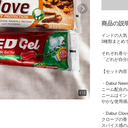
商品の説
インドの人気ブ
3種類まとめ
それぞれ香り
「どれが自分
【セット内容】
・Dabur Neem
ニーム配合の
1
/
2
ニームはイン
やかな使用感
・Dabur Clove
クローブの香
スパイス感の