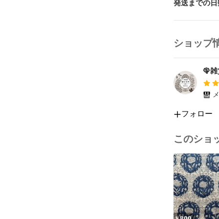
#ニーム

発送までの日
#クローブ

#ハーブ

#オーラルケア
#自然派
ショップ
🦚
メ
フォロー
このショ
800
¥