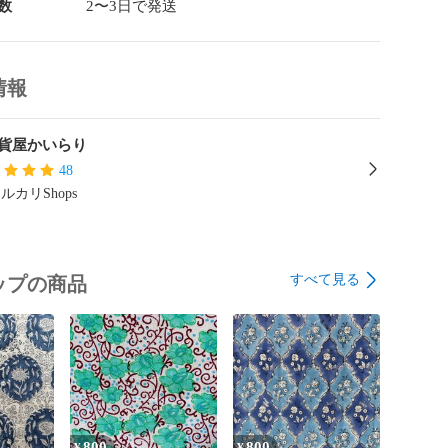
数
2〜3日で発送


情報
雑貨屋かいらり
48
ルカリShops
すべて見る
ップの商品
800
800
¥
¥