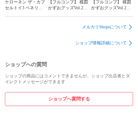
ケローネン ザ・カプ
【フルコンプ】 楳図
【フルコンプ】 楳図
料無料 追跡あり
定】【フルコンプリ
セルトイ3 ベネリッ
かずおグッズVol.2
かずおグッズVol.2
ート】
ク 【全５種フルコン
【全6種セット】 ケ
【全6種セット＋ＤＰ
プセット＋ＤＰ台紙
ンエレファント
ディスプレイ台紙お
おまけ付き】
GOODS of KAZUO
まけ付き】 ケンエレ
メルカリShopsについて
kerounen the
UMEZZ 第二弾 生誕
ファント GOODS of
CAPSULE TOY プー
90周年グッズ ガチャ
KAZUO UMEZZ 第二
ショップ情報詳細について
リーズ コラボデザイ
ガチャ カプセルトイ
弾 生誕90周年グッズ
ン グッズ フィギュア
即納 在庫品 送料無料
ガチャガチャ カプセ
第三弾 ガチャガチャ
追跡あり
ルトイ 即納 在庫品
カプセルトイ【数量
送料無料 追跡あり
ショップへの質問
限定】【フルコンプ
リート】
ショップの商品にはコメントできませんが、ショップ出店者とダ
イレクトメッセージができます
ショップへ質問する