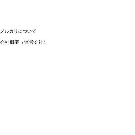
メルカリについて
会社概要（運営会社）
採用情報
プレスリリース
公式ブログ
プレスキット
メルカリUS
メルカリShops
m department（エムデパ）
ヘルプ
ヘルプセンター（ガイド・お問い合わせ）
メルカリShopsでショップを開設する
メルカリShops ショップ管理画面にログイン
メルカリShops出店者向けガイド
お問い合わせ一覧