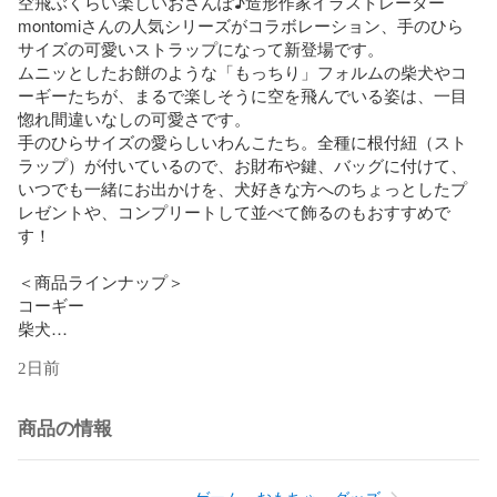
空飛ぶくらい楽しいおさんぽ♪造形作家イラストレーター
montomiさんの人気シリーズがコラボレーション、手のひら
サイズの可愛いストラップになって新登場です。

ムニッとしたお餅のような「もっちり」フォルムの柴犬やコ
ーギーたちが、まるで楽しそうに空を飛んでいる姿は、一目
惚れ間違いなしの可愛さです。

手のひらサイズの愛らしいわんこたち。全種に根付紐（スト
ラップ）が付いているので、お財布や鍵、バッグに付けて、
いつでも一緒にお出かけを、犬好きな方へのちょっとしたプ
レゼントや、コンプリートして並べて飾るのもおすすめで
す！

＜商品ラインナップ＞

コーギー

柴犬

ポメラニアン

2日前
マルチーズ

シェットランド・シープドッグ

商品の情報
【商品情報】

商品名 : もっちり フライングわんこストラップ

メーカー : スタンド・ストーンズ
