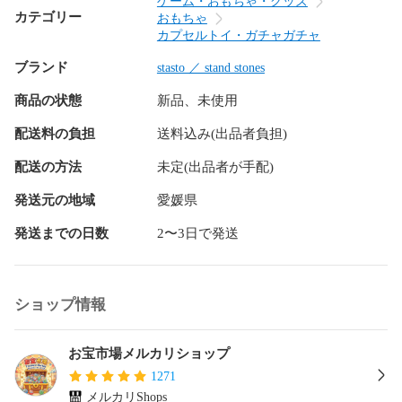
ゲーム・おもちゃ・グッズ
カテゴリー
おもちゃ
キャラクター : 生き物・動物（模型）

カプセルトイ・ガチャガチャ
タイプ : マスコットフィギュア（ストラップ付き）

ブランド
材質素材 : PVC・鉄・ポリエステル

stasto ／ stand stones
サイズ : 全長約48mm ～ 約60mm

商品の状態
新品、未使用
商品状態：未使用・ミニブック付属・内袋は未開封です(カプ
セルは省きます)

配送料の負担
送料込み(出品者負担)
分類 : ガチャガチャ ・ カプセルトイ

配送の方法
未定(出品者が手配)
JANコード : 4589675718633

DATECODE ： 20260508

発送元の地域
愛媛県
SHIPPINGCODE : NEKO

発送までの日数
2〜3日で発送
(C)montomi

ENGLISH NAME : Mocchiri flying wanko strap Stand stones 
Capsule Toy FIGURE KAWAII

ショップ情報
IDコード : 111214

#もっちりフライングわんこストラップ

お宝市場メルカリショップ
#montomi

1271
#スタンドストーンズ

メルカリShops