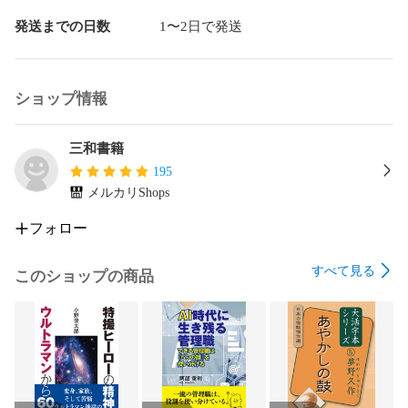
第６章　食事

第７章　社交性と健康

発送までの日数
1〜2日で発送
第８章　宗教と医学の統合

第９章　各種疾患への統合医療の応用（各論）　

　　　　慢性疼痛／心臓血管系疾患／うつ病／悪性疾患／コ
ショップ情報
ロナワクチン後遺症

著者プロフィール

三和書籍
195
高橋 徳（タカハシ トク）

メルカリShops
クリニック徳院長

ウィスコンシン医科大学名誉教授

フォロー
関西の病院で消化器外科を専攻した後、渡米。ミシガン大学
すべて見る
助手・デューク大学教授・ウィスコンシン医科大学教授を経
このショップの商品
て、現在ウィスコンシン医科大学名誉教授。2016年、名古屋
市に「統合医療クリニック徳」をオープン。米国時代の主な
研究テーマは「統合医療」と「オキシトシンの生理作用」。

　著書に『人は愛することで健康になれる』『あなたが選ぶ
統合医療』（知道出版）『オキシトシン健康法』（アスコ
ム）『人のために祈ると超健康になる』『８つのツボで30の