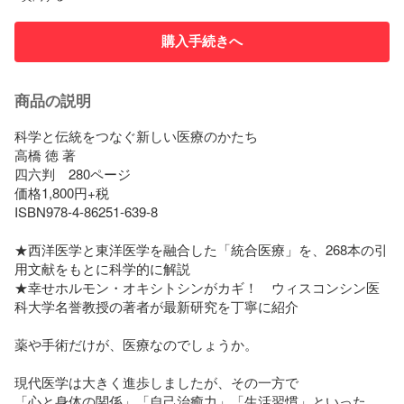
購入手続きへ
商品の説明
科学と伝統をつなぐ新しい医療のかたち

高橋 徳 著

四六判　280ページ

価格1,800円+税

ISBN978-4-86251-639-8

★西洋医学と東洋医学を融合した「統合医療」を、268本の引
用文献をもとに科学的に解説

★幸せホルモン・オキシトシンがカギ！　ウィスコンシン医
科大学名誉教授の著者が最新研究を丁寧に紹介

薬や手術だけが、医療なのでしょうか。

現代医学は大きく進歩しましたが、その一方で

「心と身体の関係」「自己治癒力」「生活習慣」といった
