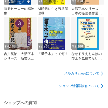
病気を治す本』（マキノ出版）『本当に必要な薬がわかる
2,750
1,980
3,850
¥
¥
¥
本』（ブックマン社）『ワクチン後遺症:多岐にわたる症状と
特撮ヒーローの精神
AI時代に生き残る管
大活字本シリーズ
医者が苦慮するその治療法』（ヒカルランド）などがある。
史
理職
日本の怪談傑作選
⑥ 夢野久作 あや
かしの鼓
4,180
2,200
2,200
¥
¥
¥
吉川英治 大活字本
「量子水」って何？
なぜドラえもんはの
シリーズ 新書太閤
び太を見捨てないの
記 第3巻
か
メルカリShopsについて
ショップ情報詳細について
ショップへの質問