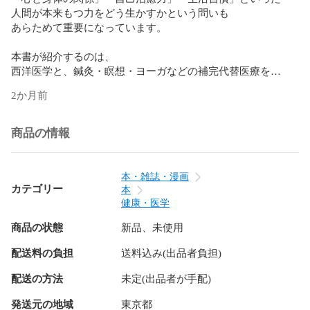
人間が本来もつ力をどう生かすかという問いも

あらためて重要になっています。

本書が紹介するのは、

西洋医学と、鍼灸・瞑想・ヨーガなどの補完代替医療を

科学的研究にもとづいて組み合わせる

2か月前
「統合医療」という新しい医療のかたちです。

268本の引用文献と豊富な研究成果をもとに、

商品の情報
未来の医療の可能性をわかりやすく示します。

あなた自身の力を生かす医療とは何か──

本・雑誌・漫画
その答えを探る一冊です。

カテゴリー
本
健康・医学
目次

商品の状態
新品、未使用
第１章　西洋医学が抱える課題

配送料の負担
送料込み(出品者負担)
第２章　統合医療とは何か

第３章　心身療法

配送の方法
未定(出品者が手配)
第４章　手技療法

第５章　運動

発送元の地域
東京都