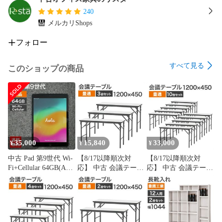
240
メルカリShops
フォロー
すべて見る
このショップの商品
35,000
15,840
33,000
¥
¥
¥
中古 Pad 第9世代 Wi-
【8/17以降順次対
【8/17以降順次対
Fi+Cellular 64GB(A品)
応】 中古 会議テーブ
応】 中古 会議テーブ
本体のみ タブレット
ル 3台セット 豊通フ
ル 10台セット 豊通フ
整備済 A2604 Apple
ァシリティーズ 幅
ァシリティーズ 幅
softbank 82-5R60710E
1200×奥行450×高さ
1200×奥行450×高さ
送料無料
700mm ホワイト 折り
700mm ホワイト 折り
畳み ソフトエッジ 会
畳み ソフトエッジ 会