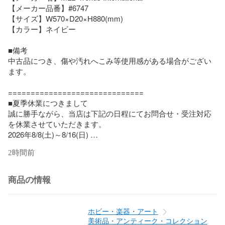
【メーカー品番】#6747

【サイズ】W570×D20×H880(mm)

【カラー】ネイビー

■備考

中古品につき、傷や汚れへこみ等使用感がある場合がござい
ます。

==============================

■夏季休業につきまして

誠に勝手ながら、当店は下記の日程にてお問合せ・受注対応
を休業させていただきます。

2026年8/8(土)～8/16(日) 

※商品の発送・お問合せは8/17(月)以降の対応となります。 

2時間前
順次のご対応となりますので、通常よりお時間を頂戴する可
能性がございます。 

ご迷惑をおかけいたしますが、何卒よろしくお願いいたしま
商品の情報
す。

==============================
ホビー・楽器・アート
美術品・アンティーク・コレクション