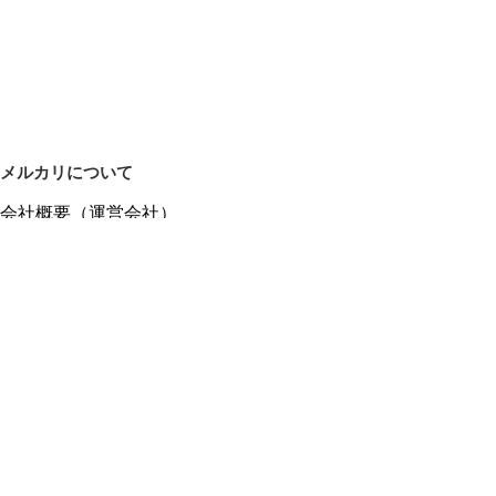
メルカリについて
会社概要（運営会社）
採用情報
プレスリリース
公式ブログ
プレスキット
メルカリUS
メルカリShops
m department（エムデパ）
ヘルプ
ヘルプセンター（ガイド・お問い合わせ）
メルカリShopsでショップを開設する
メルカリShops ショップ管理画面にログイン