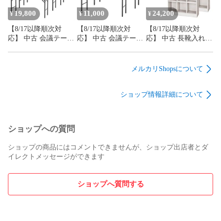
議机 会議用テーブル
議机 会議用テーブル
ミーティングテーブ
ミーティングテーブ
19,800
11,000
24,200
¥
¥
¥
ル 地域限定送料無料
ル 地域限定送料無料
【8/17以降順次対
【8/17以降順次対
【8/17以降順次対
応】 中古 会議テーブ
応】 中古 会議テーブ
応】 中古 長靴入れ
ル 4台セット 豊通フ
ル 2台セット 豊通フ
シューズボックス 12
ァシリティーズ 幅
ァシリティーズ 幅
人用 2台セット 豊國
1200×奥行450×高さ
1200×奥行450×高さ
工業 幅1044×奥行
メルカリShopsについて
700mm ホワイト 折り
700mm ホワイト 折り
350×高さ1666mm ホ
畳み ソフトエッジ 会
畳み ソフトエッジ 会
ワイトグレー オープ
ショップ情報詳細について
議机 会議用テーブル
議机 会議用テーブル
ンタイプ 収納ロッカ
ミーティングテーブ
ミーティングテーブ
ー 地域限定送料無料
ル 地域限定送料無料
ル 地域限定送料無料
ショップへの質問
ショップの商品にはコメントできませんが、ショップ出店者とダ
イレクトメッセージができます
ショップへ質問する