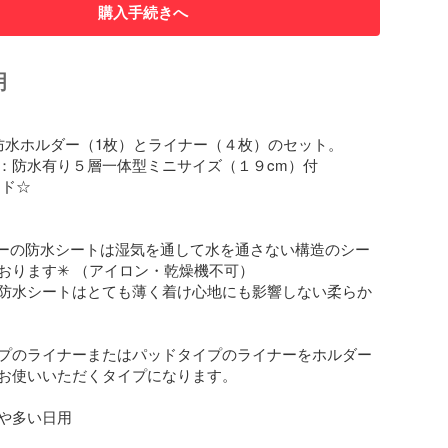
購入手続きへ
明
 防水ホルダー（1枚）とライナー（４枚）のセット。

：防水有り５層一体型ミニサイズ（１９cm）付

ド☆

ダーの防水シートは湿気を通して水を通さない構造のシー
おります✳︎ （アイロン・乾燥機不可）

防水シートはとても薄く着け心地にも影響しない柔らか
プのライナーまたはパッドタイプのライナーをホルダー
お使いいただくタイプになります。

や多い日用
