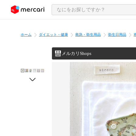
ンツにスキップ
ホーム
ダイエット・健康
救急・衛生用品
衛生日用品
メルカリShops