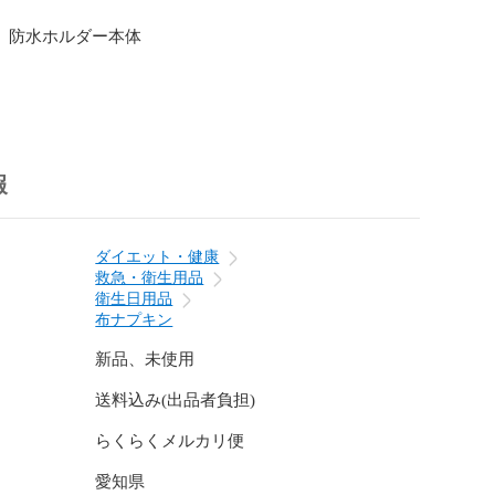
  防水ホルダー本体

（ハネを広げた状態）

%（ダブルガーゼ）

ト

報
%（両面起毛ネル生地)

00%

チックスナップ

ダイエット・健康
救急・衛生用品
ハンカチタイプ　２枚

衛生日用品
横 約24cm

布ナプキン
生地２層

新品、未使用
パッドタイプ　２枚

送料込み(出品者負担)
横（中央部分）約8.5cm

生地４層（ネル生地４枚を重ねてあります）

らくらくメルカリ便
ンカチタイプ４枚またはパッドタイプ４枚に変更するこ
愛知県