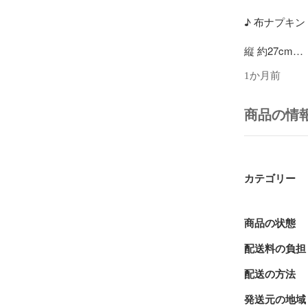
♪ 布ナプキン 
縦 約27cm

横 約21cm
1か月前
柄面 綿100
透湿性防水シー
商品の情
肌面 綿100
テープ部分 綿1
ボタン プラス
♪ライナー  
カテゴリー
縦 約20cm X 
両面起毛ネル
商品の状態
♪ライナー 　
配送料の負担
縦約23cm  
両面起毛ネル
配送の方法
ライナーはハ
発送元の地域