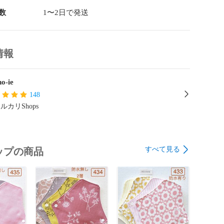
ので変更ご希望の場合お買い上げ直後にメッセージまた
連絡くださいませ。

数
1〜2日で発送
プライナーは縦三つ折りにしてホルダーにセットしてお
情報
る黒や茶色っぽいつぶつぶは無漂白の生地の特性（綿か


o-ie
がけていますが遅れる場合がありますので、その際はご
148
きます✨

ルカリShops
のものと同梱をご希望の方はご購入前に質問欄よりメッセ
ければ2セット目以降120円引きでおまとめページをお作
すべて見る
ップの商品


続き後はシステム上おまとめできないです）

品；以下の点に注意して作製しています。

時の縮みを少なくするためネル生地とダブルガーゼは水通しし