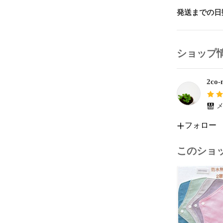
とができます
は質問よりご
発送までの日
ハンカチタイ
使い下さい。

ショップ
生地にみられ
す）です(*^^*)
2co-n
翌日発送を心
連絡させて頂
メ
フォロー
☆ 他出品中
ージをいただ
このショ
りいたします。
（ご購入お手
ハンドメイド
✳︎  洗濯
てあります。
