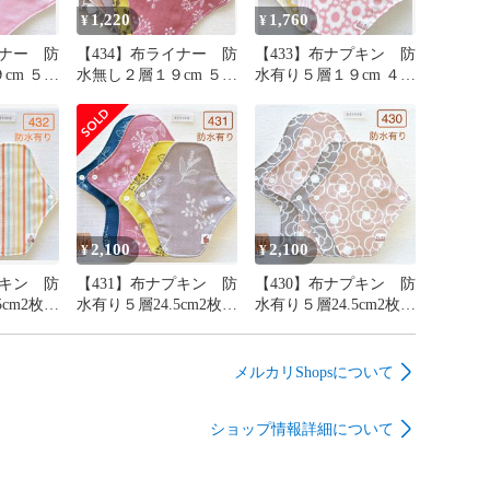
を少なくするために布目に沿って裁断しています。

1,220
1,760
¥
¥
目のゴワつきを抑えるため余分な縫い代はカットしています。

イナー 防
【434】布ライナー 防
【433】布ナプキン 防
 ５枚
水無し２層１９cm ５枚
水有り５層１９cm ４枚
します♪♪♪

１枚
＋おまかせ柄１枚
＋おまかせ柄１枚
ーーーーーーーーーーーーーー

キン

2,100
2,100
¥
¥
プキン 防
【431】布ナプキン 防
【430】布ナプキン 防
5cm2枚・
水有り５層24.5cm2枚・
水有り５層24.5cm2枚・
まかせ柄
19cm2枚＋おまかせ柄
19cm2枚＋おまかせ柄
24.5cm１枚
24.5cm１枚
メルカリShopsについて
ショップ情報詳細について