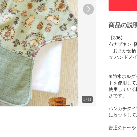
商品の説
【396】

布ナプキン 
＋おまかせ柄
☆ ハンドメイ
✳︎防水ホル
トを使用して
使用している
さです。

1
/
11
ハンカチタイ
にセットして
普通の日〜や