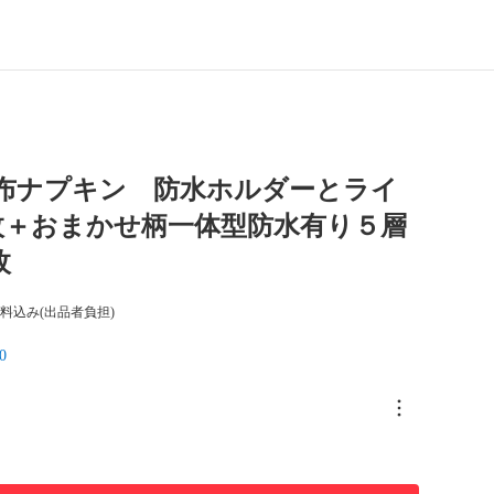
】布ナプキン 防水ホルダーとライ
枚＋おまかせ柄一体型防水有り５層
枚
料込み(出品者負担)
0