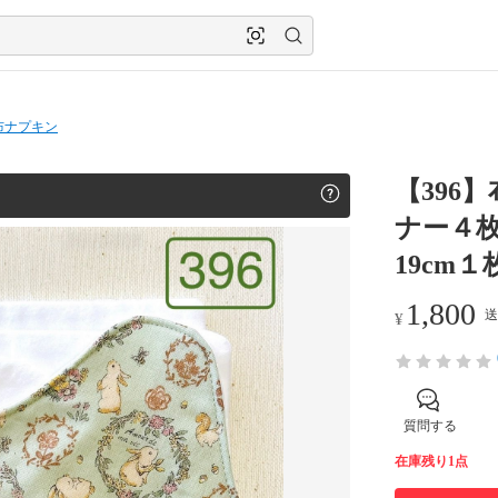
布ナプキン
【396
ナー４
19cm１
1,800
送
¥
質問する
在庫残り1点