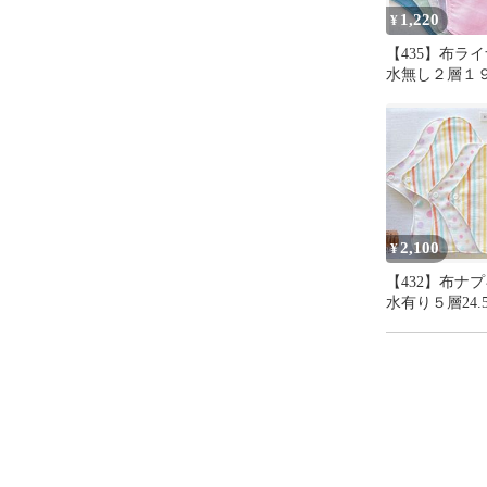
✳︎  型崩れ
1,220
¥
✳︎  縫い
【435】布ラ
水無し２層１９cm
よろしくお願い
＋おまかせ柄
ーーーーーー
nicoco布ナプ
布ナプキン

布ライナー

温活

2,100
¥
【432】布ナ
2co-no-ie

水有り５層24.
2coの家
19cm2枚＋お
24.5cm１枚