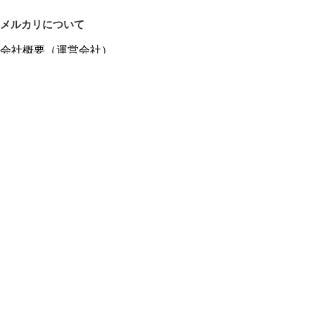
メルカリについて
会社概要（運営会社）
採用情報
プレスリリース
公式ブログ
プレスキット
メルカリUS
メルカリShops
m department（エムデパ）
ヘルプ
ヘルプセンター（ガイド・お問い合わせ）
メルカリShopsでショップを開設する
メルカリShops ショップ管理画面にログイン
メルカリShops出店者向けガイド
お問い合わせ一覧
フリーワードから商品をさがす
プライバシーと利用規約
メルカリ利用規約