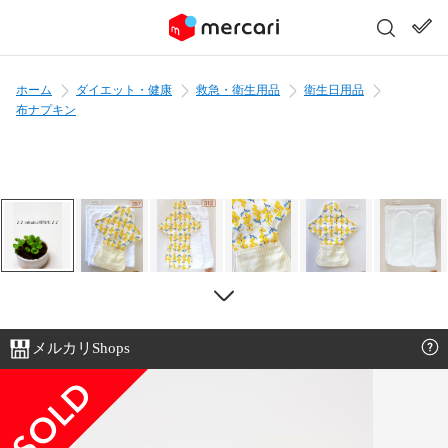
ホーム
ダイエット・健康
救急・衛生用品
衛生日用品
布ナプキン
メルカリShops