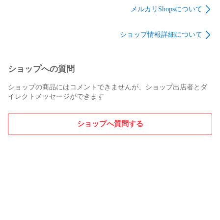
☆ 他出品中のものと同梱をご希望の方はご購入前に質問欄よ
メルカリShopsについて
りメッセージをいただければ2セット目以降120円引きでおま
とめページをお作りいたします。

ショップ情報詳細について
（ご購入お手続き後はシステム上おまとめできないです）

ハンドメイド品；以下の点に注意して作製しています。

ショップへの質問
✳︎  洗濯時の縮みを少なくするためネル生地とダブルガーゼは
ショップの商品にはコメントできませんが、ショップ出店者とダ
水通ししてあります。

イレクトメッセージができます
✳︎  型崩れを少なくするために布目に沿って裁断しています。

✳︎  縫い目のゴワつきを抑えるため余分な縫い代はカットして
います。

ショップへ質問する
よろしくお願いします♪♪♪

ーーーーーーーーーーーーーーーーーーーー

nicoco布ナプキン

布ナプキン

布ライナー

温活
