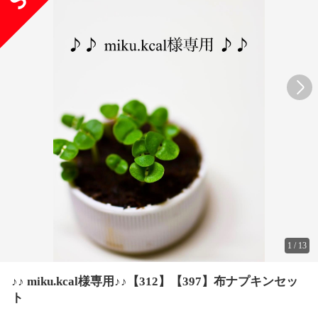
1
/
13
♪♪ miku.kcal様専用♪♪【312】【397】布ナプキンセッ
ト