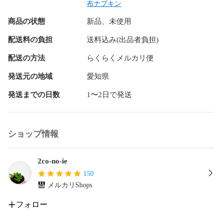
造のシートを使用しております✳︎ （アイロン・乾燥機不可）

布ナプキン
使用している防水シートはとても薄く着け心地にも影響しな
商品の状態
新品、未使用
い柔らかさです。

配送料の負担
送料込み(出品者負担)
ハンカチタイプのライナーまたはパッドタイプのライナーを
ホルダーにセットしてお使いいただくタイプになります。

配送の方法
らくらくメルカリ便
普通の日〜やや多い日用

発送元の地域
愛知県
発送までの日数
1〜2日で発送
♪ 布ナプキン   防水ホルダー本体

縦 約27cm

ショップ情報
横 約21cm（ハネを広げた状態）

柄面 綿100%（ダブルガーゼ）

2co-no-ie
透湿性防水シート

150
肌面 綿100%（両面起毛ネル生地)

メルカリShops
テープ部分 綿100%

ボタン プラスチックスナップ

フォロー
♪ライナー  ハンカチタイプ　２枚
