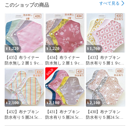
すべて見る
このショップの商品
縦 約20cm X 横 約24cm

両面起毛ネル生地２層

♪ライナー 　パッドタイプ　２枚

縦約23cm  横（中央部分）約8.5cm

両面起毛ネル生地４層（ネル生地４枚を重ねてあります）

ライナーはハンカチタイプ４枚またはパッドタイプ４枚に変
1,220
1,220
1,760
¥
¥
¥
更することができますので変更ご希望の場合お買い上げ直後
【435】布ライナー
【434】布ライナー
【433】布ナプキン
にメッセージまたは質問よりご連絡くださいませ。

防水無し２層１９cm
防水無し２層１９cm
防水有り５層１９cm
５枚＋おまかせ柄１
５枚＋おまかせ柄１
４枚＋おまかせ柄１
ハンカチタイプライナーは縦三つ折りにしてホルダーにセッ
枚
枚
枚
トしてお使い下さい。

生地にみられる黒や茶色っぽいつぶつぶは無漂白の生地の特
性（綿かす）です(*^^*)

2,100
2,100
2,100
¥
¥
¥
翌日発送を心がけていますが遅れる場合がありますので、そ
【432】布ナプキン
【431】布ナプキン
【430】布ナプキン
の際はご連絡させて頂きます✨

防水有り５層24.5cm2
防水有り５層24.5cm2
防水有り５層24.5cm2
枚・19cm2枚＋おまか
枚・19cm2枚＋おまか
枚・19cm2枚＋おまか
せ柄24.5cm１枚
せ柄24.5cm１枚
せ柄24.5cm１枚