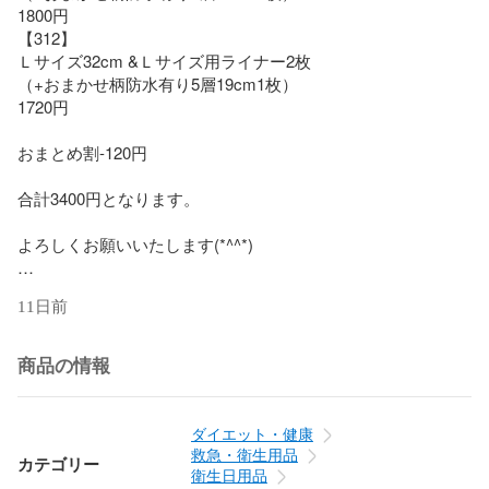
1800円

【312】

Ｌサイズ32cm &Ｌサイズ用ライナー2枚

（+おまかせ柄防水有り5層19cm1枚）

1720円

おまとめ割-120円

合計3400円となります。

よろしくお願いいたします(*^^*)

ーーーーーーーーーーーーーーーーーーーー

11日前
【397】

布ナプキン  防水ホルダー（1枚）とライナー（４枚）のセッ
ト。

商品の情報
＋おまかせ柄：防水有り５層一体型ミニサイズ（１９cm）付

☆ ハンドメイド☆

ダイエット・健康
救急・衛生用品
カテゴリー
✳︎防水ホルダーの防水シートは湿気を通して水を通さない構
衛生日用品