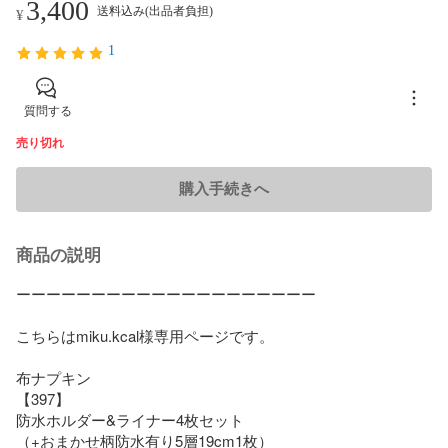
3,400
送料込み(出品者負担)
¥
1
質問する
売り切れ
購入手続きへ
商品の説明
ーーーーーーーーーーーーーーーーーーーー

こちらはmiku.kcal様専用ページです。

布ナプキン

【397】

防水ホルダー&ライナー4枚セット

（+おまかせ柄防水有り5層19cm1枚）
