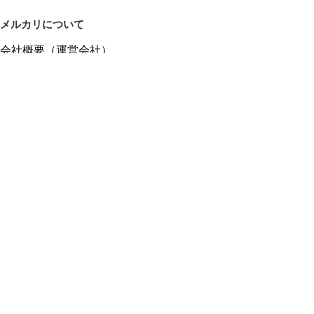
メルカリについて
会社概要（運営会社）
採用情報
プレスリリース
公式ブログ
プレスキット
メルカリUS
メルカリShops
m department（エムデパ）
ヘルプ
ヘルプセンター（ガイド・お問い合わせ）
メルカリShopsでショップを開設する
メルカリShops ショップ管理画面にログイン
メルカリShops出店者向けガイド
お問い合わせ一覧
フリーワードから商品をさがす
プライバシーと利用規約
メルカリ利用規約