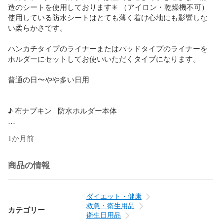
造のシートを使用しております✳︎ （アイロン・乾燥機不可）

使用している防水シートはとても薄く着け心地にも影響しな
い柔らかさです。

ハンカチタイプのライナーまたはパッドタイプのライナーを
ホルダーにセットしてお使いいただくタイプになります。

普通の日〜やや多い日用

♪ 布ナプキン   防水ホルダー本体

縦 約27cm

1か月前
横 約21cm（ハネを広げた状態）

柄面 綿100%（ダブルガーゼ）

商品の情報
透湿性防水シート

肌面 綿100%（両面起毛ネル生地)

テープ部分 綿100%

ダイエット・健康
ボタン プラスチックスナップ

救急・衛生用品
カテゴリー
衛生日用品