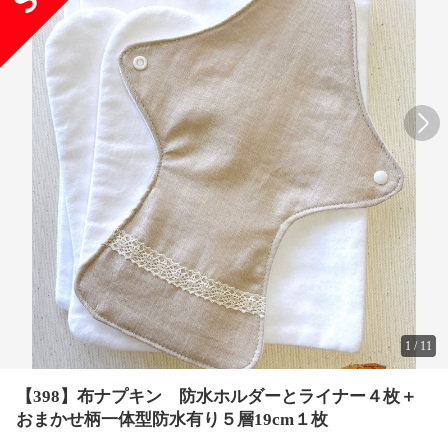
1
/
11
【398】布ナプキン 防水ホルダーとライナー４枚＋
おまかせ柄一体型防水有り５層19cm１枚