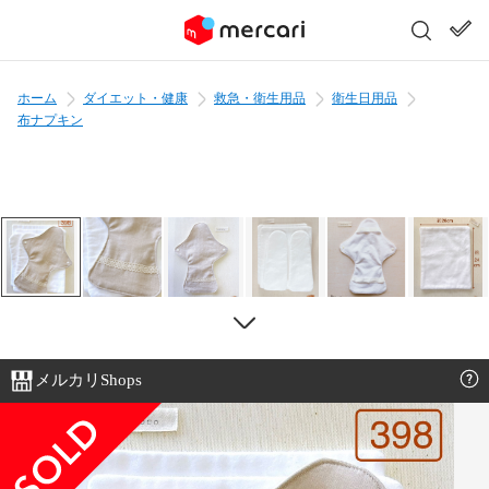
ホーム
ダイエット・健康
救急・衛生用品
衛生日用品
布ナプキン
メルカリShops