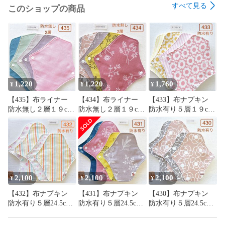
すべて見る
このショップの商品
☆ 他出品中のものと同梱をご希望の方はご購入前に質問欄よ
りメッセージをいただければ2セット目以降120円引きでおま
とめページをお作りいたします。

（ご購入お手続き後はシステム上おまとめできないです）

ハンドメイド品；以下の点に注意して作製しています。

✳︎  洗濯時の縮みを少なくするためネル生地とダブルガーゼは
1,220
1,220
1,760
¥
¥
¥
水通ししてあります。

【435】布ライナー
【434】布ライナー
【433】布ナプキン
✳︎  型崩れを少なくするために布目に沿って裁断しています。

防水無し２層１９cm
防水無し２層１９cm
防水有り５層１９cm
✳︎  縫い目のゴワつきを抑えるため余分な縫い代はカットして
５枚＋おまかせ柄１
５枚＋おまかせ柄１
４枚＋おまかせ柄１
います。

枚
枚
枚
よろしくお願いします♪♪♪

ーーーーーーーーーーーーーーーーーーーー

2,100
2,100
2,100
¥
¥
¥
nicoco布ナプキン

【432】布ナプキン
【431】布ナプキン
【430】布ナプキン
布ナプキン

防水有り５層24.5cm2
防水有り５層24.5cm2
防水有り５層24.5cm2
布ライナー

枚・19cm2枚＋おまか
枚・19cm2枚＋おまか
枚・19cm2枚＋おまか
温活

せ柄24.5cm１枚
せ柄24.5cm１枚
せ柄24.5cm１枚