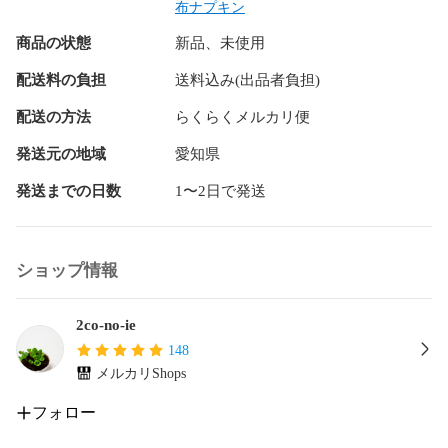
♪ライナー  ハンカチタイプ　２枚

布ナプキン
縦 約20cm X 横 約24cm

商品の状態
新品、未使用
両面起毛ネル生地２層

配送料の負担
送料込み(出品者負担)
♪ライナー 　パッドタイプ　２枚

縦約23cm  横（中央部分）約8.5cm

配送の方法
らくらくメルカリ便
両面起毛ネル生地４層（ネル生地４枚を重ねてあります）

発送元の地域
愛知県
ライナーはハンカチタイプ４枚またはパッドタイプ４枚に変
発送までの日数
1〜2日で発送
更することができますので変更ご希望の場合お買い上げ直後
にメッセージまたは質問よりご連絡くださいませ。

ハンカチタイプライナーは縦三つ折りにしてホルダーにセッ
ショップ情報
トしてお使い下さい。

生地にみられる黒や茶色っぽいつぶつぶは無漂白の生地の特
2co-no-ie
性（綿かす）です(*^^*)

148
メルカリShops
翌日発送を心がけていますが遅れる場合がありますので、そ
の際はご連絡させて頂きます✨

フォロー