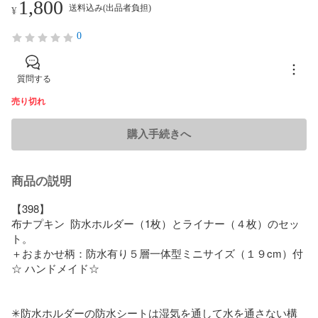
1,800
送料込み(出品者負担)
¥
0
質問する
売り切れ
購入手続きへ
商品の説明
【398】

布ナプキン  防水ホルダー（1枚）とライナー（４枚）のセッ
ト。

＋おまかせ柄：防水有り５層一体型ミニサイズ（１９cm）付

☆ ハンドメイド☆

✳︎防水ホルダーの防水シートは湿気を通して水を通さない構