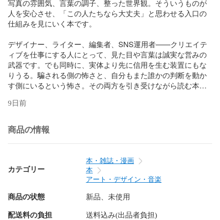
写真の雰囲気、言葉の調子、整った世界観。そういうものが
人を安心させ、「この人たちなら大丈夫」と思わせる入口の
仕組みを見にいく本です。

デザイナー、ライター、編集者、SNS運用者——クリエイテ
ィブを仕事にする人にとって、見た目や言葉は誠実な営みの
武器です。でも同時に、実体より先に信用を生む装置にもな
りうる。騙される側の怖さと、自分もまた誰かの判断を動か
す側にいるという怖さ。その両方を引き受けながら読む本に
したいと思いました。

9日前
悪いことのように見えるのに、警察も行政も止められない。
被害者が記録を集め、資料を整え、相談先を探し、報道に持
商品の情報
ち込んでもなお、届かないものがある。その構造を、制度の
限界・クチコミの機能不全・名誉毀損の壁も含めて書き留め
ています。

本・雑誌・漫画
カテゴリー
本
また、この本を作る行為自体もクリエイティブの力の行使で
アート・デザイン・音楽
あるという自覚のもと、告発文ではなく、時系列と事実を軸
商品の状態
新品、未使用
にした体裁を選びました。

配送料の負担
送料込み(出品者負担)
住宅の話でありながら、小さな商いやクリエイターとして働