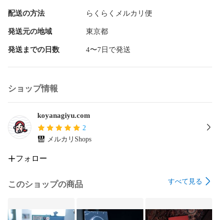
くすべての人に、自分のこととして開いてほしい一冊です。

配送の方法
らくらくメルカリ便
テレビニュースにて放映

発送元の地域
東京都
もともとは我が家の個人的なトラブルだと思っていたのです
が、ちょっとした好奇心からクチコミサイトを通じて同事業
発送までの日数
4〜7日で発送
者で被害に遭った施主・下請け業者・元社員の方にコンタク
トをとり、行政への報告書を作成していました。ところが、
情報が集まり全体が見えていくうちに「経営難」「倒産」と
ショップ情報
いった不可抗力以外に、何か意図があったのではないかと感
じられる点が多く、警察への相談へスライド。

koyanagiyu.com
しかし警察や法が動ける範囲や、いわゆる「抜け道」がはっ
2
きり見えた憤りを感じていました。

メルカリShops
そんな折り、クチコミサイトを通じてテレビ報道から取材の
フォロー
連絡が。第三者によって事実がまとめられるならば、わたし
の手でも現段階で分かっていることを形にしようと思い、こ
すべて見る
の本の作成に取りかかりました。
このショップの商品