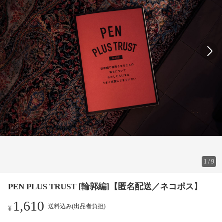
1
/
9
PEN PLUS TRUST [輪郭編]【匿名配送／ネコポス】
1,610
送料込み(出品者負担)
¥