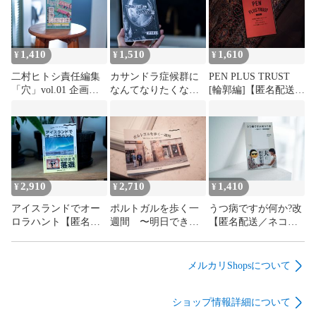
1,410
1,510
1,610
¥
¥
¥
二村ヒトシ責任編集
カサンドラ症候群に
PEN PLUS TRUST
「穴」vol.01 企画編
なんてなりたくない
[輪郭編]【匿名配送／
集・大泉りか号「懺
(草)【匿名配送／ネコ
ネコポス】
悔します!!!」【匿名
ポス】
配送／ネコポス】
2,910
2,710
1,410
¥
¥
¥
アイスランドでオー
ポルトガルを歩く一
うつ病ですが何か?改
ロラハント【匿名配
週間 〜明日できる
【匿名配送／ネコポ
送／ネコポス】
こととは、今日やら
ス】
ない〜【匿名配送／
ネコポス】
メルカリShopsについて
ショップ情報詳細について