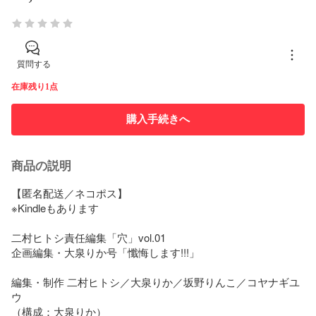
質問する
在庫残り1点
購入手続きへ
商品の説明
【匿名配送／ネコポス】

※Kindleもあります

二村ヒトシ責任編集「穴」vol.01

企画編集・大泉りか号「懺悔します!!!」

編集・制作 二村ヒトシ／大泉りか／坂野りんこ／コヤナギユ
ウ

（構成：大泉りか）
