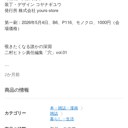
装丁・デザイン コヤナギユウ

発行所 株式会社 yours-store

第一刷：2026年5月4日、B6、P116、モノクロ、1000円（会
場価格）

覗きたくなる誰かの深淵

二村ヒトシ責任編集「穴」vol.01

ZINEレーベル「穴」vol.1のテーマは、企画編集・大泉りか号
2か月前
「懺悔します!!!」

AV監督、作家、漫画家、ライター、文筆家、編集者、緊縛
商品の情報
師、デザイナーなど、さまざまな書き手が、それぞれの“懺
悔”を持ち寄った合同誌です。

本・雑誌・漫画
笑える。痛い。苦い。恥ずかしい。

カテゴリー
雑誌
でも、なぜか読み終えると少し軽くなる。

暮らし・生活
人の告白は、ときどき自分の穴の形まで照らしてしまう。
