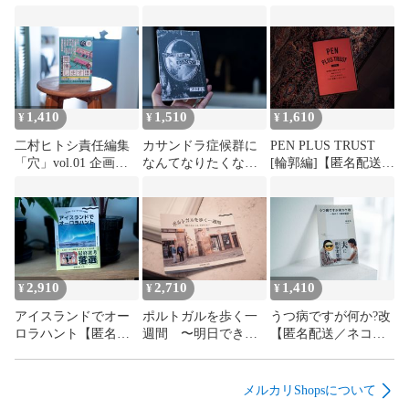
山本多津也　「悪者を引き受ける」

水谷梨明日　「AV女優なのに子どもを産んですみません。」

坂野りんこ　「ハプニングバーとふたつの懺悔」

コヤナギユウ　「氷河には隠れるところがない」

1,410
1,510
1,610
¥
¥
¥
二村ヒトシ責任編集
カサンドラ症候群に
PEN PLUS TRUST
大泉りか　「モンチッチは、愛のリトマス試験紙」

「穴」vol.01 企画編
なんてなりたくない
[輪郭編]【匿名配送／
集・大泉りか号「懺
(草)【匿名配送／ネコ
ネコポス】
悔します!!!」【匿名
ポス】
配送／ネコポス】
2,910
2,710
1,410
¥
¥
¥
アイスランドでオー
ポルトガルを歩く一
うつ病ですが何か?改
ロラハント【匿名配
週間 〜明日できる
【匿名配送／ネコポ
送／ネコポス】
こととは、今日やら
ス】
ない〜【匿名配送／
ネコポス】
メルカリShopsについて