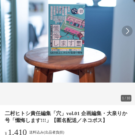
1
/
10
二村ヒトシ責任編集「穴」vol.01 企画編集・大泉りか
号「懺悔します!!!」【匿名配送／ネコポス】
1,410
送料込み(出品者負担)
¥