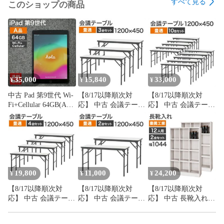
すべて見る
このショップの商品
35,000
15,840
33,000
¥
¥
¥
中古 Pad 第9世代 Wi-
【8/17以降順次対
【8/17以降順次対
Fi+Cellular 64GB(A品)
応】 中古 会議テーブ
応】 中古 会議テーブ
本体のみ タブレット
ル 3台セット 豊通フ
ル 10台セット 豊通フ
整備済 A2604 Apple
ァシリティーズ 幅
ァシリティーズ 幅
softbank 82-5R60710E
1200×奥行450×高さ
1200×奥行450×高さ
送料無料
700mm ホワイト 折り
700mm ホワイト 折り
畳み ソフトエッジ 会
畳み ソフトエッジ 会
議机 会議用テーブル
議机 会議用テーブル
ミーティングテーブ
ミーティングテーブ
19,800
11,000
24,200
¥
¥
¥
ル 地域限定送料無料
ル 地域限定送料無料
【8/17以降順次対
【8/17以降順次対
【8/17以降順次対
応】 中古 会議テーブ
応】 中古 会議テーブ
応】 中古 長靴入れ
ル 4台セット 豊通フ
ル 2台セット 豊通フ
シューズボックス 12
ァシリティーズ 幅
ァシリティーズ 幅
人用 2台セット 豊國