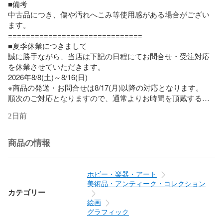
■備考

中古品につき、傷や汚れへこみ等使用感がある場合がござい
ます。

==============================

■夏季休業につきまして

誠に勝手ながら、当店は下記の日程にてお問合せ・受注対応
を休業させていただきます。

2026年8/8(土)～8/16(日) 

※商品の発送・お問合せは8/17(月)以降の対応となります。 

順次のご対応となりますので、通常よりお時間を頂戴する可
能性がございます。 

2日前
ご迷惑をおかけいたしますが、何卒よろしくお願いいたしま
す。

==============================
商品の情報
ホビー・楽器・アート
美術品・アンティーク・コレクション
カテゴリー
絵画
グラフィック