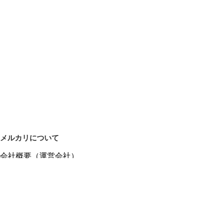
メルカリについて
会社概要（運営会社）
採用情報
プレスリリース
公式ブログ
プレスキット
メルカリUS
メルカリShops