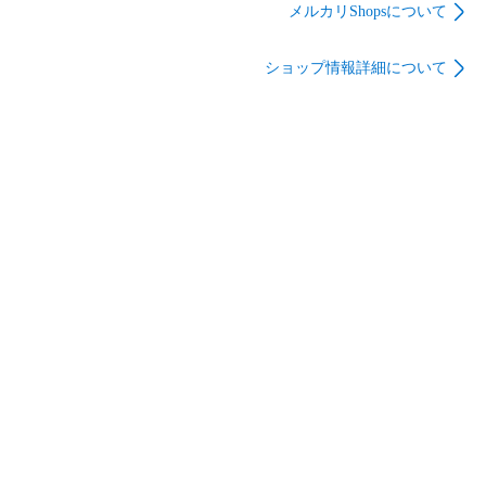
1200×奥行450×高さ
1200×奥行450×高さ
工業 幅1044×奥行
メルカリShopsについて
700mm ホワイト 折り
700mm ホワイト 折り
350×高さ1666mm ホ
畳み ソフトエッジ 会
畳み ソフトエッジ 会
ワイトグレー オープ
ショップ情報詳細について
議机 会議用テーブル
議机 会議用テーブル
ンタイプ 収納ロッカ
ミーティングテーブ
ミーティングテーブ
ー 地域限定送料無料
ル 地域限定送料無料
ル 地域限定送料無料