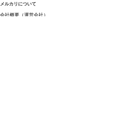
メルカリについて
会社概要（運営会社）
採用情報
プレスリリース
公式ブログ
プレスキット
メルカリUS
メルカリShops
m department（エムデパ）
ヘルプ
ヘルプセンター（ガイド・お問い合わせ）
メルカリShopsでショップを開設する
メルカリShops ショップ管理画面にログイン
メルカリShops出店者向けガイド
お問い合わせ一覧
フリーワードから商品をさがす
プライバシーと利用規約
メルカリ利用規約
メルカリShops利用規約