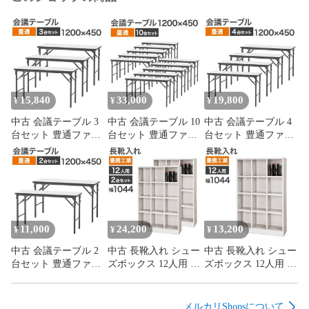
15,840
33,000
19,800
¥
¥
¥
中古 会議テーブル 3
中古 会議テーブル 10
中古 会議テーブル 4
台セット 豊通ファシ
台セット 豊通ファシ
台セット 豊通ファシ
リティーズ 幅1200×
リティーズ 幅1200×
リティーズ 幅1200×
奥行450×高さ700mm
奥行450×高さ700mm
奥行450×高さ700mm
ホワイト 折り畳み ソ
ホワイト 折り畳み ソ
ホワイト 折り畳み ソ
フトエッジ 会議机 会
フトエッジ 会議机 会
フトエッジ 会議机 会
議用テーブル ミーテ
議用テーブル ミーテ
議用テーブル ミーテ
ィングテーブル 地域
ィングテーブル 地域
ィングテーブル 地域
限定送料無料
限定送料無料
限定送料無料
11,000
24,200
13,200
¥
¥
¥
中古 会議テーブル 2
中古 長靴入れ シュー
中古 長靴入れ シュー
台セット 豊通ファシ
ズボックス 12人用 2
ズボックス 12人用 豊
リティーズ 幅1200×
台セット 豊國工業 幅
國工業 幅1044×奥行
奥行450×高さ700mm
1044×奥行350×高さ
350×高さ1666mm ホ
ホワイト 折り畳み ソ
1666mm ホワイトグ
ワイトグレー オープ
メルカリShopsについて