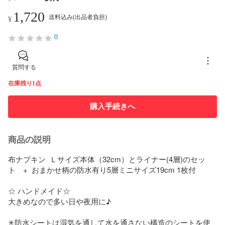
1,720
送料込み(出品者負担)
¥
0
質問する
在庫残り1点
購入手続きへ
商品の説明
布ナプキン  Ｌサイズ本体（32cm）とライナー(4層)のセッ
ト　+  おまかせ柄の防水有り5層ミニサイズ19cm 1枚付

☆ ハンドメイド☆

大きめなので多い日や夜用に♪

✳︎防水シートは湿気を通して水を通さない構造のシートを使