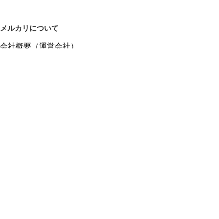
メルカリについて
会社概要（運営会社）
採用情報
プレスリリース
公式ブログ
プレスキット
メルカリUS
メルカリShops
m department（エムデパ）
ヘルプ
ヘルプセンター（ガイド・お問い合わせ）
メルカリShopsでショップを開設する
メルカリShops ショップ管理画面にログイン
メルカリShops出店者向けガイド
お問い合わせ一覧
フリーワードから商品をさがす
プライバシーと利用規約