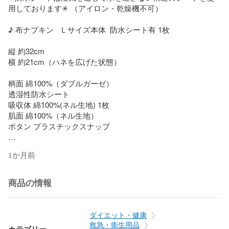
用しております✳︎ （アイロン・乾燥機不可）

♪ 布ナプキン   Ｌサイズ本体  防水シート有 1枚

縦 約32cm

横 約21cm（ハネを広げた状態）

柄面 綿100%（ダブルガーゼ）

透湿性防水シート

吸収体 綿100%(ネル生地) 1枚

肌面 綿100%（ネル生地）

ボタン プラスチックスナップ

♪ライナー   2枚

1か月前
縦　約30cm(カーブを考慮して本体より少し短めになってい
ます)

綿100%のネル生地4枚。

商品の情報
テープ  綿100%

ライナー1枚410円で追加できます。

ダイエット・健康
追加をご希望の場合はお買い上げ前に質問欄よりご連絡くだ
救急・衛生用品