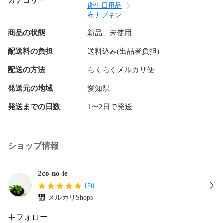
カテゴリー
さいませ。

衛生日用品
（お買い上げ手続き後の追加はシステム上不可となりま
布ナプキン
す。）

商品の状態
新品、未使用
ライナーを本体へセットするタイプになります。

配送料の負担
送料込み(出品者負担)
本体に吸収が1枚入っているので少ない日に本体単体でご使用
いただく事もできます。

配送の方法
らくらくメルカリ便
発送元の地域
愛知県
素人が家庭用ミシンで作製してますので

発送までの日数
1〜2日で発送
大きさのばらつきや歪み等あると思います。

生地にみられる黒や茶色っぽいつぶつぶは無漂白の生地の特
性（綿かす）です。

ショップ情報
綿かすは洗濯を繰り返すうちに目立たなくなります。

翌日発送を心がけていますが遅れる場合がありますので、そ
2co-no-ie
の際はご連絡させて頂きます✨

150
メルカリShops
♪♪♪ おまとめ割引 ♪♪♪

フォロー