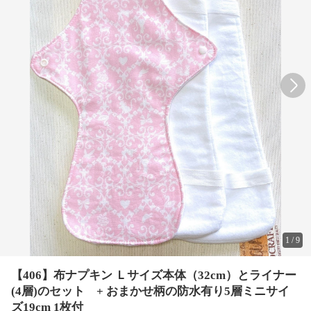
1
/
9
【406】布ナプキン Ｌサイズ本体（32cm）とライナー
(4層)のセット + おまかせ柄の防水有り5層ミニサイ
ズ19cm 1枚付