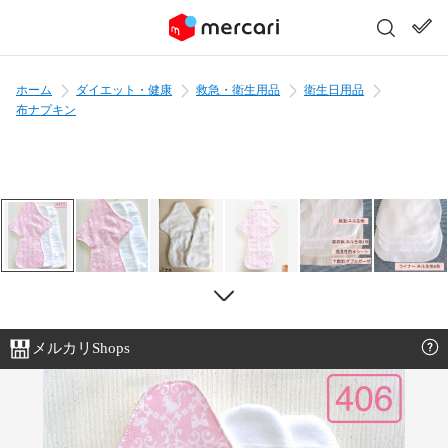
ホーム
ダイエット・健康
救急・衛生用品
衛生日用品
布ナプキン
メルカリShops