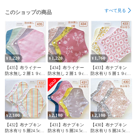
☆ 他出品中のものと同梱で120円お値引きさせて頂きます。

※※ご希望の方はお買い上げ前に質問欄よりご連絡をお願いし
すべて見る
このショップの商品
ます。

（お買い上げ手続き後の同梱はシステム上不可となります。
ご了承ください。）

ハンドメイド品；以下の点に注意して作製しています。

✳︎  洗濯時の縮みを少なくするためネル生地とダブルガーゼは
水通ししてあります。

1,220
1,220
1,760
¥
¥
¥
✳︎  型崩れを少なくするために布目に沿って裁断しています。

【435】布ライナー
【434】布ライナー
【433】布ナプキン
✳︎  縫い目のゴワつきを抑えるため余分な縫い代はカットして
防水無し２層１９cm
防水無し２層１９cm
防水有り５層１９cm
います。

５枚＋おまかせ柄１
５枚＋おまかせ柄１
４枚＋おまかせ柄１
枚
枚
枚
よろしくお願いします♪♪♪

ーーーーーーーーーーーーーーーーーーーー

nicoco布ナプキン

2,100
2,100
2,100
¥
¥
¥
布ナプキン

【432】布ナプキン
【431】布ナプキン
【430】布ナプキン
布ライナー

防水有り５層24.5cm2
防水有り５層24.5cm2
防水有り５層24.5cm2
温活

枚・19cm2枚＋おまか
枚・19cm2枚＋おまか
枚・19cm2枚＋おまか