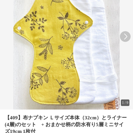
1
/
9
【409】布ナプキン Ｌサイズ本体（32cm）とライナー
(4層)のセット + おまかせ柄の防水有り5層ミニサイ
ズ19cm 1枚付