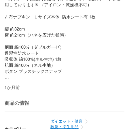
用しております✳︎ （アイロン・乾燥機不可）

♪ 布ナプキン   Ｌサイズ本体  防水シート有 1枚

縦 約32cm

横 約21cm（ハネを広げた状態）

柄面 綿100%（ダブルガーゼ）

透湿性防水シート

吸収体 綿100%(ネル生地) 1枚

肌面 綿100%（ネル生地）

ボタン プラスチックスナップ

♪ライナー   2枚

1か月前
縦　約30cm(カーブを考慮して本体より少し短めになってい
ます)

綿100%のネル生地4枚。

商品の情報
テープ  綿100%

ライナー1枚410円で追加できます。

ダイエット・健康
追加をご希望の場合はお買い上げ前に質問欄よりご連絡くだ
救急・衛生用品