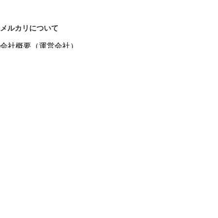
メルカリについて
会社概要（運営会社）
採用情報
プレスリリース
公式ブログ
プレスキット
メルカリUS
メルカリShops
m department（エムデパ）
ヘルプ
ヘルプセンター（ガイド・お問い合わせ）
メルカリShopsでショップを開設する
メルカリShops ショップ管理画面にログイン
メルカリShops出店者向けガイド
お問い合わせ一覧
フリーワードから商品をさがす
プライバシーと利用規約