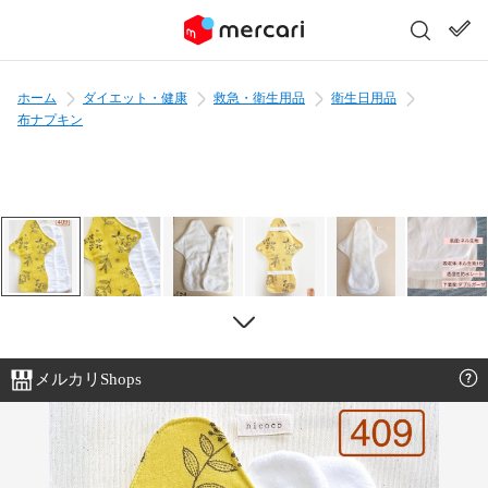
ホーム
ダイエット・健康
救急・衛生用品
衛生日用品
布ナプキン
メルカリShops