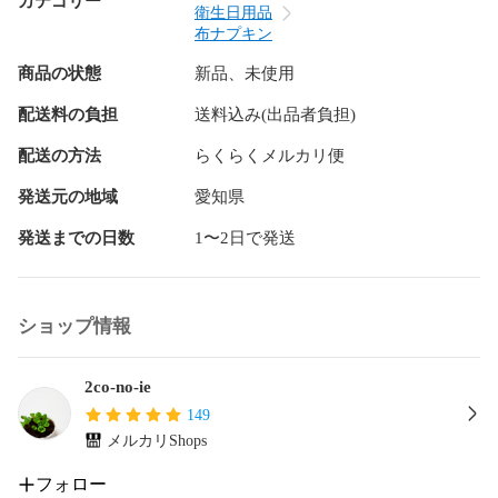
カテゴリー
さいませ。

衛生日用品
（お買い上げ手続き後の追加はシステム上不可となりま
布ナプキン
す。）

商品の状態
新品、未使用
ライナーを本体へセットするタイプになります。

配送料の負担
送料込み(出品者負担)
本体に吸収が1枚入っているので少ない日に本体単体でご使用
いただく事もできます。

配送の方法
らくらくメルカリ便
発送元の地域
愛知県
素人が家庭用ミシンで作製してますので

発送までの日数
1〜2日で発送
大きさのばらつきや歪み等あると思います。

生地にみられる黒や茶色っぽいつぶつぶは無漂白の生地の特
性（綿かす）です。

ショップ情報
綿かすは洗濯を繰り返すうちに目立たなくなります。

翌日発送を心がけていますが遅れる場合がありますので、そ
2co-no-ie
の際はご連絡させて頂きます✨

149
メルカリShops
♪♪♪ おまとめ割引 ♪♪♪

フォロー