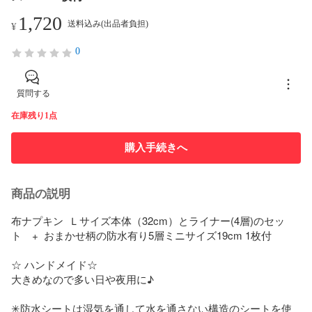
1,720
送料込み(出品者負担)
¥
0
質問する
在庫残り1点
購入手続きへ
商品の説明
布ナプキン  Ｌサイズ本体（32cm）とライナー(4層)のセッ
ト　+  おまかせ柄の防水有り5層ミニサイズ19cm 1枚付

☆ ハンドメイド☆

大きめなので多い日や夜用に♪

✳︎防水シートは湿気を通して水を通さない構造のシートを使