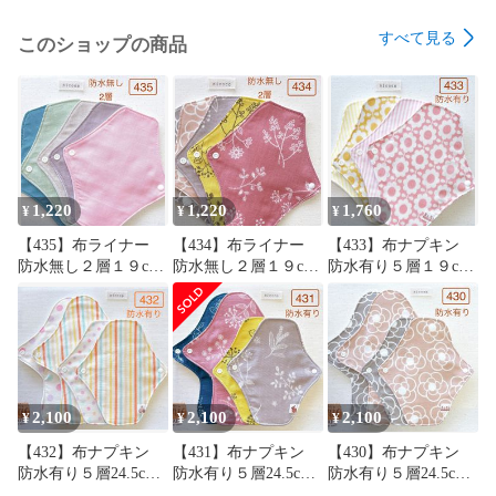
☆ 他出品中のものと同梱で120円お値引きさせて頂きます。

※※ご希望の方はお買い上げ前に質問欄よりご連絡をお願いし
すべて見る
このショップの商品
ます。

（お買い上げ手続き後の同梱はシステム上不可となります。
ご了承ください。）

ハンドメイド品；以下の点に注意して作製しています。

✳︎  洗濯時の縮みを少なくするためネル生地とダブルガーゼは
水通ししてあります。

1,220
1,220
1,760
¥
¥
¥
✳︎  型崩れを少なくするために布目に沿って裁断しています。

【435】布ライナー
【434】布ライナー
【433】布ナプキン
✳︎  縫い目のゴワつきを抑えるため余分な縫い代はカットして
防水無し２層１９cm
防水無し２層１９cm
防水有り５層１９cm
います。

５枚＋おまかせ柄１
５枚＋おまかせ柄１
４枚＋おまかせ柄１
枚
枚
枚
よろしくお願いします♪♪♪

ーーーーーーーーーーーーーーーーーーーー

nicoco布ナプキン

2,100
2,100
2,100
¥
¥
¥
布ナプキン

【432】布ナプキン
【431】布ナプキン
【430】布ナプキン
布ライナー

防水有り５層24.5cm2
防水有り５層24.5cm2
防水有り５層24.5cm2
温活

枚・19cm2枚＋おまか
枚・19cm2枚＋おまか
枚・19cm2枚＋おまか