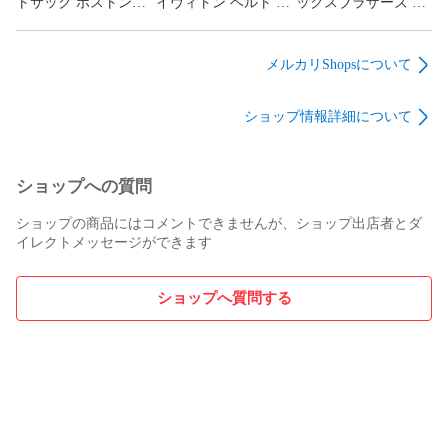
トサック ボストンバ
イヴィトン ベルト サ
ックスブラザーズ 長
ッグ ナイロン キャリ
ンチュールキャレ 表
袖シャツ サイズ:15-1
ーオン グレー レディ
記サイズ:75/30 ダミ
80～90s グレー メン
ース / 240001201029
エ/エベヌ/LB1022
ズ / 240001185116
メルカリShopsについて
M6803 ブラウン ユニ
セックス /
ショップ情報詳細について
240001174762
ショップへの質問
ショップの商品にはコメントできませんが、ショップ出店者とダ
イレクトメッセージができます
ショップへ質問する