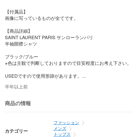
【付属品】

画像に写っているものが全てです。

【商品詳細】

SAINT LAURENT PARIS サンローランパリ

半袖開襟シャツ 

ブラック/ブルー

※色は主観で判断しておりますので目安程度にお考え下さい。

USEDですので使用形跡があります。

実際の状態に関しましては画像をご参照ください。

半年以上前
中古品という事をご理解の上ご注文よろしくお願いします。

 -

商品の情報
 -

ファッション
【管理番号】

メンズ
カテゴリー
240002212459

トップス