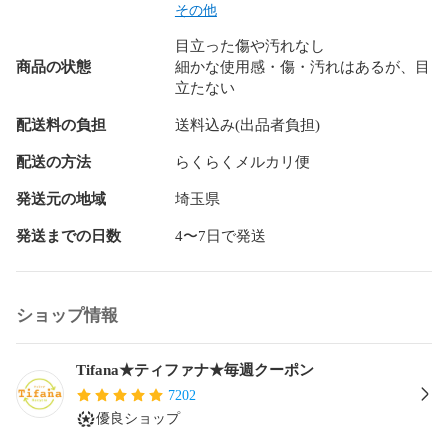
その他
目立った傷や汚れなし
■実店舗との併用販売商品に関して■

商品の状態
細かな使用感・傷・汚れはあるが、目
出品中の商品は実店舗との併用販売品を行っているものもご
立たない
ざいます。

その場合、弊社の配送システムの関係で、発送までに【4～7
配送料の負担
送料込み(出品者負担)
営業日】程度のお時間をいただくことをご了承ください。

※商品により、1～2営業日で配送できる場合もございます。

配送の方法
らくらくメルカリ便
【お値下げについて】

発送元の地域
埼玉県
※当店では不定期に価格改定(お値下げ)を実施しております。

発送までの日数
4〜7日で発送
誠に恐れ入りますが、それに伴い、お値引き等、価格の交渉
についてはお断りさせていただいております。

【他のアイテムを探す】

ショップ情報
当店では複数の商品を出品中です。

本アイテム以外をお探しの方は検索窓に【リサイクルティフ
ァナメルカリ店】で検索いただくと商品一覧が検索いただけ
Tifana★ティファナ★毎週クーポン
ます！

7202
優良ショップ
#リサイクルティファナメルカリ店