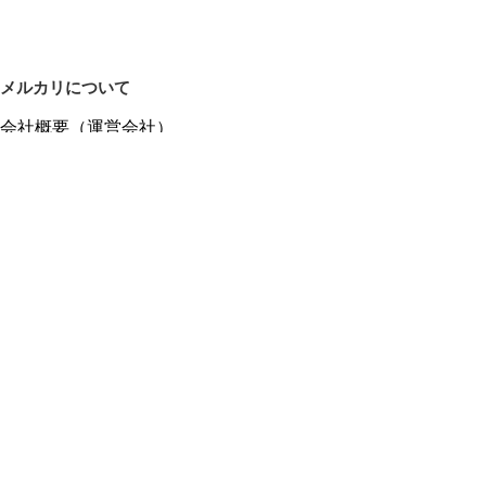
メルカリについて
会社概要（運営会社）
採用情報
プレスリリース
公式ブログ
プレスキット
メルカリUS
メルカリShops
m department（エムデパ）
ヘルプ
ヘルプセンター（ガイド・お問い合わせ）
メルカリShopsでショップを開設する
メルカリShops ショップ管理画面にログイン
メルカリShops出店者向けガイド
お問い合わせ一覧
フリーワードから商品をさがす