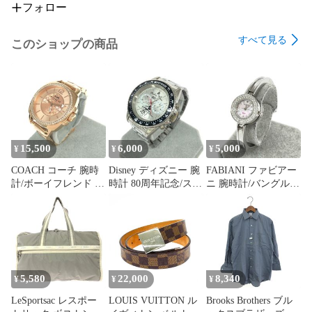
フォロー
すべて見る
このショップの商品
15,500
6,000
5,000
¥
¥
¥
COACH コーチ 腕時
Disney ディズニー 腕
FABIANI ファビアー
計/ボーイフレンド ク
時計 80周年記念/スワ
ニ 腕時計/バングルウ
ォーツ/シグネチャー/
ロフスキー シルバー
ォッチ ストーンベゼ
ラインストーン/SS
カラー メンズ /
ル/クォーツ/SS/ FAL-
14000087 ローズゴー
241011012227
0012 シルバーカラー
ルド レディース /
レディース /
240001203771
240001194491
5,580
22,000
8,340
¥
¥
¥
LeSportsac レスポー
LOUIS VUITTON ル
Brooks Brothers ブル