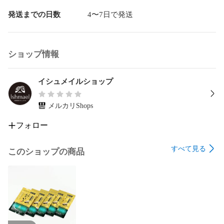
 ◼賞味期限

発送までの日数
4〜7日で発送
・製造から３年　製造から2年以内のものを送ります

・消費(賞味)期限：2025.02

ショップ情報
◼保存方法

イシュメイルショップ
メルカリShops
フォロー
すべて見る
このショップの商品