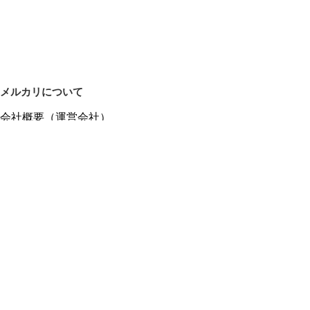
メルカリについて
会社概要（運営会社）
採用情報
プレスリリース
公式ブログ
プレスキット
メルカリUS
メルカリShops
m department（エムデパ）
ヘルプ
ヘルプセンター（ガイド・お問い合わせ）
メルカリShopsでショップを開設する
メルカリShops ショップ管理画面にログイン
メルカリShops出店者向けガイド