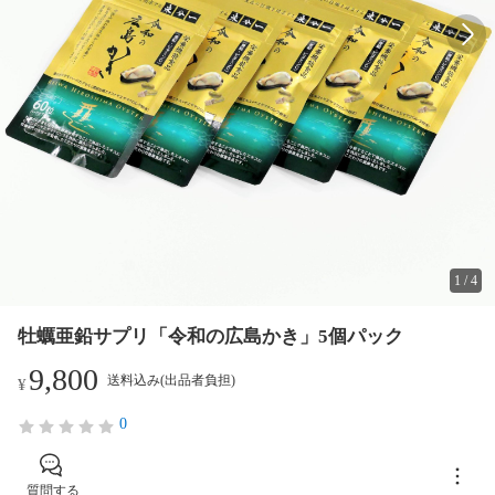
1
/
4
牡蠣亜鉛サプリ「令和の広島かき」5個パック
9,800
送料込み(出品者負担)
¥
0
質問する