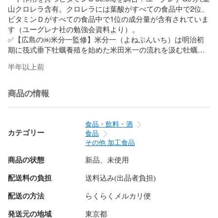
山クロレラ含有。クロレラには葉酸がすべての食品中で2位、
ビタミンＤがすべての食品中で1位の成分量が含有されていま
す（ユーグレナ社の勉強会資料より）。

✅【広島の㈱米分一監修】米分一（よねぶんいち）は明治初
期に筏式垂下牡蠣養殖を始めた米田米一の流れを汲む牡蠣の
専門業者です。電鉄系高級スーパー等に生かきを４０年以上
半年以上前
納品する信頼と実績。高品質の製品を適正な価格で提供する
米分一の哲学を継承しています。

✅【本物志向の証】題字は、内閣府にて元号「令和」を揮毫
商品の情報
（きごう）された茂住菁邨先生の粋な計らいによります。題
字に相応しい品質を追求すると共に、質感の高い商品です。
プレゼント等にも最適です。

食品・飲料・酒
✅【安全安心へのこだわり 】食に求められる厳しいニーズを
カテゴリー
食品
クリアする 日健栄協ＧＭＰ認証取得 ＦＳＳＣ２２０００ 認
その他 加工食品
証工場にて製造。

商品の状態
新品、未使用
✅【亜鉛・ビタミンCの両方で栄養機能食品の標準をクリ
ア！】亜鉛は、味覚を正常に保つのに必要な栄養素です。亜
配送料の負担
送料込み(出品者負担)
鉛は、皮膚や粘膜の健康維持を助ける栄養素です。亜鉛はた
んぱく質・核酸の代謝に関与して健康維持に役立つ栄養素で
配送の方法
らくらくメルカリ便
す。ビタミンCは皮膚や粘膜の健康維持を助けるとともに抗酸
化作用をもつ栄養素です。

発送元の地域
東京都