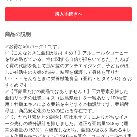
購入手続きへ
商品の説明
✅お得な5個パック！です。

✅【こんなときに亜鉛がおすすめ！】アルコールやコーヒー
を飲み過ぎている、性に関する自信が揺らいできた、たんぱ
く質の代謝を促して肌や髪のアンチエイジング、子どもがほ
しい妊活中の夫婦の悩み、粘膜を保護して身体を守りた
い・・・そんなときに栄養機能食品（亜鉛・ビタミンC）がお
すすめです！

✅【亜鉛量だけの商品ではありません！】圧力酵素分解した
亜鉛リッチの牡蠣エキス（広島県産）を一粒あたり100㎎使
用！牡蠣エキスによる亜鉛を主とする本物設計です。亜鉛酵
母は、商品安定化のための従たる存在です。

✅【こだわり素材との調合】強壮系サプリにありがちなイメ
ージ先行の成分設計を排しました。適正な亜鉛量13.8㎎（通
常必要量の157％）を確保しながら、亜鉛の吸収を高めるキレ
ート作用を持つビタミンC 39.6㎎を調合！ユーグレナGの八重