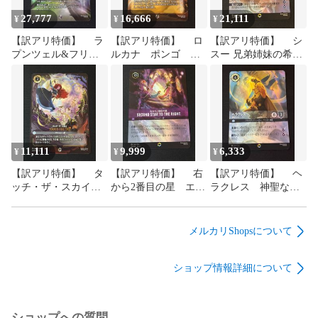
27,777
16,666
21,111
¥
¥
¥
【訳アリ特価】 ラ
【訳アリ特価】 ロ
【訳アリ特価】 シ
プンツェル&フリ
ルカナ ポンゴ 決
スー 兄弟姉妹の希望
ン・ライダー出会う
意の父犬 エンチャ
ロルカナ エンチャ
はずのなかった ふた
ンテッド
ンテッド
り エンチャンテッド
11,111
9,999
6,333
¥
¥
¥
【訳アリ特価】 タ
【訳アリ特価】 右
【訳アリ特価】 ヘ
ッチ・ザ・スカイ
から2番目の星 エン
ラクレス 神聖なる
エンチャンテッド
チャンテッド
ヒーロー エンチャ
TOUCH THE SKY
ンテッド
メルカリShopsについて
ショップ情報詳細について
ショップへの質問