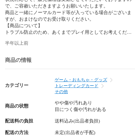
で、ご容赦いただきますようお願いいたします。

商品と一緒にノーマルカード等が入っている場合がございま
すが、おまけなのでお受け取りください。

【商品について】

トラブル防止のため、あくまでプレイ用としてお考えくださ
い。

半年以上前
商品の状態は「やや傷や汚れあり」とさせていただいており
ます。

原則として商品到着後の商品についてのやりとりは不可とさ
商品の情報
せていただきます。

【発送について】

?スリーブ・OPP袋よる濡れ防止

ゲーム・おもちゃ・グッズ
?厚紙（ノーマルカードなど）やオーバースリーブ、ローダー
カテゴリー
トレーディングカード
等にて折れ防止

その他
最低限上記の対策をして発送させていただきます。

やや傷や汚れあり
基本的に土日・祝日は発送・返信ができないため、購入日に
商品の状態
目につく傷や汚れがある
よっては予定日数を超過する場合がございます。あらかじめ
ご了承ください。

配送料の負担
送料込み(出品者負担)
日本郵便/ゆうパケットにて発送いたします。

発送が完了しましたら、追跡番号と併せてご連絡いたしま
配送の方法
未定(出品者が手配)
す。